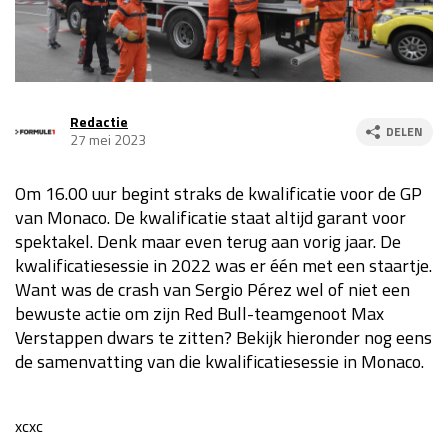
Race
za 13:00 - 15:00
GP VERENIGDE STATEN 2026
23 - 25 okt
Redactie
DELEN
27 mei 2023
GP SÃO PAULO 2026
06 - 08 nov
Om 16.00 uur begint straks de kwalificatie voor de GP
Kwalificatie
za 23:00 - 00:00
van Monaco. De kwalificatie staat altijd garant voor
Race
zo 21:00 - 23:00
spektakel. Denk maar even terug aan vorig jaar. De
kwalificatiesessie in 2022 was er één met een staartje.
Kwalificatie
za 19:00 - 20:00
Want was de crash van Sergio Pérez wel of niet een
Race
zo 18:00 - 20:00
bewuste actie om zijn Red Bull-teamgenoot Max
Verstappen dwars te zitten? Bekijk hieronder nog eens
GP MEXICO 2026
30 okt - 01 nov
de samenvatting van die kwalificatiesessie in Monaco.
LAS VEGAS GRAND PRIX 2026
20 - 22 nov
xcxc
Kwalificatie
za 22:00 - 23:00