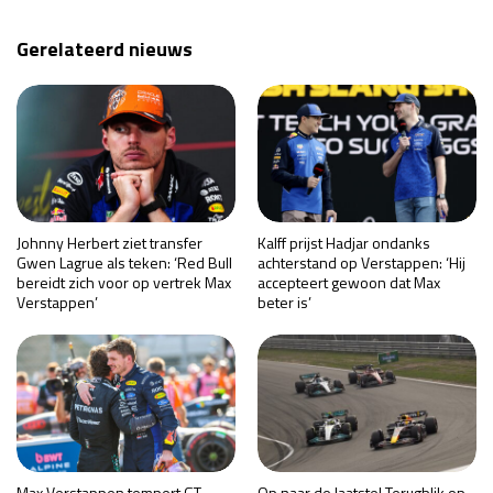
Gerelateerd nieuws
Johnny Herbert ziet transfer
Kalff prijst Hadjar ondanks
Gwen Lagrue als teken: ‘Red Bull
achterstand op Verstappen: ‘Hij
bereidt zich voor op vertrek Max
accepteert gewoon dat Max
Verstappen’
beter is’
Max Verstappen tempert GT-
Op naar de laatste! Terugblik op