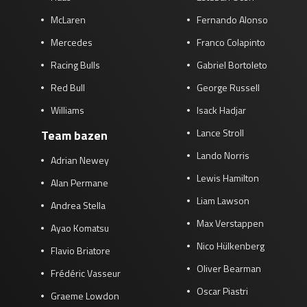
McLaren
Fernando Alonso
Mercedes
Franco Colapinto
Racing Bulls
Gabriel Bortoleto
Red Bull
George Russell
Williams
Isack Hadjar
Lance Stroll
Team bazen
Lando Norris
Adrian Newey
Lewis Hamilton
Alan Permane
Liam Lawson
Andrea Stella
Max Verstappen
Ayao Komatsu
Nico Hülkenberg
Flavio Briatore
Oliver Bearman
Frédéric Vasseur
Oscar Piastri
Graeme Lowdon