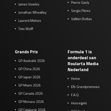
Pierre Gasly
James Vowles
Sergio Pérez
Jonathan Wheatley
Valtteri Bottas
Laurent Mekies
Toto Wolff
Grands Prix
Formule 1 is
onderdeel van
GP Australië 2026
Roularta Media
GP China 2026
Nederland
GP Japan 2026
Home
GP Miami 2026
EN: Grandprixnews
GP Canada 2026
F.A.Q.
GP Monaco 2026
Huisregels
GP Catalonië 2026