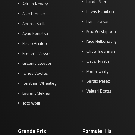
Lando Norris
Adrian Newey
Lewis Hamilton
Alan Permane
Liam Lawson
Andrea Stella
Max Verstappen
Ayao Komatsu
Nico Hülkenberg
Flavio Briatore
Oliver Bearman
Frédéric Vasseur
Oscar Piastri
Graeme Lowdon
Pierre Gasly
James Vowles
Sergio Pérez
Jonathan Wheatley
Valtteri Bottas
Laurent Mekies
Toto Wolff
Grands Prix
Formule 1 is