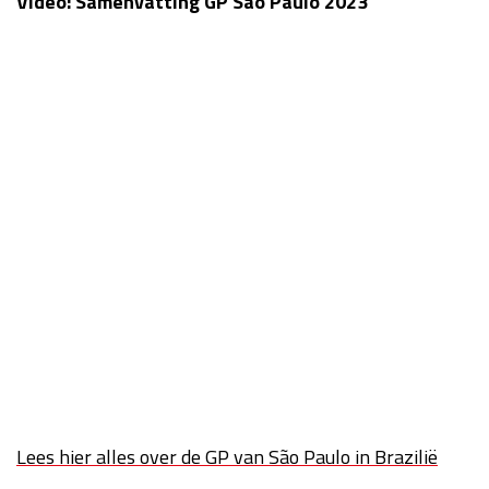
Video: Samenvatting GP São Paulo 2023
Race
zo 21:00 - 23:00
GP ABU DHABI 2026
04 - 06 dec
Kwalificatie
za 05:00 - 06:00
Race
zo 05:00 - 07:00
Kwalificatie
za 15:00 - 16:00
Race
zo 14:00 - 16:00
GP QATAR 2026
27 - 29 nov
Kwalificatie
za 19:00 - 20:00
Race
zo 17:00 - 19:00
Lees hier alles over de GP van São Paulo in Brazilië