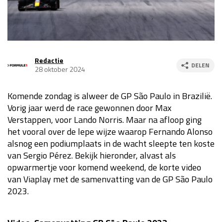
Race
za 13:00 - 15:00
GP VERENIGDE STATEN 2026
23 - 25 okt
Redactie
DELEN
28 oktober 2024
GP SÃO PAULO 2026
06 - 08 nov
Komende zondag is alweer de GP São Paulo in Brazilië.
Kwalificatie
za 23:00 - 00:00
Vorig jaar werd de race gewonnen door Max
Race
zo 21:00 - 23:00
Verstappen, voor Lando Norris. Maar na afloop ging
het vooral over de lepe wijze waarop Fernando Alonso
Kwalificatie
za 19:00 - 20:00
alsnog een podiumplaats in de wacht sleepte ten koste
Race
zo 18:00 - 20:00
van Sergio Pérez. Bekijk hieronder, alvast als
opwarmertje voor komend weekend, de korte video
GP MEXICO 2026
30 okt - 01 nov
van Viaplay met de samenvatting van de GP São Paulo
2023.
LAS VEGAS GRAND PRIX 2026
20 - 22 nov
Kwalificatie
za 22:00 - 23:00