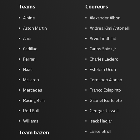
Teams
Coureurs
Alpine
Alexander Albon
Aston Martin
Andrea Kimi Antonelli
Audi
Arvid Lindblad
Cadillac
Carlos Sainz Jr
Ferrari
Charles Leclerc
Haas
Esteban Ocon
McLaren
Fernando Alonso
Mercedes
Franco Colapinto
Racing Bulls
Gabriel Bortoleto
Red Bull
George Russell
Williams
Isack Hadjar
Lance Stroll
Team bazen