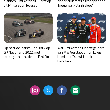
plannen Kimi Antonelli: ‘Eerst op
onder druk met upgradeplannen:
dit F1-seizoen focussen’
‘Nieuw pakket in Bakoe’
Op naar de laatste! Terugblik op
Wat Kimi Antonelli heeft geleerd
GP Nederland 2022, met
van Max Verstappen en Lewis
strategisch schaakspel Red Bull
Hamilton: ‘Dat wil ik ook
bereiken’