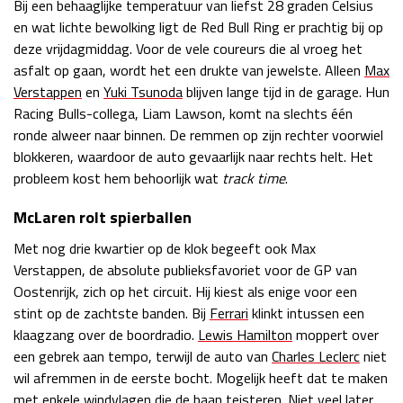
Bij een behaaglijke temperatuur van liefst 28 graden Celsius
Race
zo 21:00 - 23:00
en wat lichte bewolking ligt de Red Bull Ring er prachtig bij op
GP ABU DHABI 2026
04 - 06 dec
deze vrijdagmiddag. Voor de vele coureurs die al vroeg het
Kwalificatie
za 05:00 - 06:00
asfalt op gaan, wordt het een drukte van jewelste. Alleen
Max
Race
zo 05:00 - 07:00
Verstappen
en
Yuki Tsunoda
blijven lange tijd in de garage. Hun
Racing Bulls-collega, Liam Lawson, komt na slechts één
Kwalificatie
za 15:00 - 16:00
ronde alweer naar binnen. De remmen op zijn rechter voorwiel
Race
zo 14:00 - 16:00
blokkeren, waardoor de auto gevaarlijk naar rechts helt. Het
probleem kost hem behoorlijk wat
track time
.
GP QATAR 2026
27 - 29 nov
McLaren rolt spierballen
Met nog drie kwartier op de klok begeeft ook Max
Verstappen, de absolute publieksfavoriet voor de GP van
Kwalificatie
za 19:00 - 20:00
Oostenrijk, zich op het circuit. Hij kiest als enige voor een
Race
zo 17:00 - 19:00
stint op de zachtste banden. Bij
Ferrari
klinkt intussen een
klaagzang over de boordradio.
Lewis Hamilton
moppert over
een gebrek aan tempo, terwijl de auto van
Charles Leclerc
niet
wil afremmen in de eerste bocht. Mogelijk heeft dat te maken
met enkele windvlagen die de baan teisteren. Niet veel later