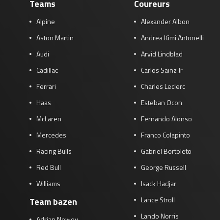
Teams
Coureurs
Alpine
Alexander Albon
Aston Martin
Andrea Kimi Antonelli
Audi
Arvid Lindblad
Cadillac
Carlos Sainz Jr
Ferrari
Charles Leclerc
Haas
Esteban Ocon
McLaren
Fernando Alonso
Mercedes
Franco Colapinto
Racing Bulls
Gabriel Bortoleto
Red Bull
George Russell
Williams
Isack Hadjar
Lance Stroll
Team bazen
Lando Norris
Adrian Newey