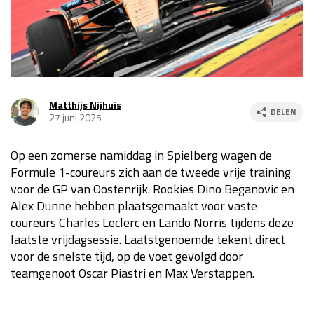
Race
za 13:00 - 15:00
GP VERENIGDE STATEN 2026
23 - 25 okt
Matthijs Nijhuis
DELEN
27 juni 2025
GP SÃO PAULO 2026
06 - 08 nov
Kwalificatie
za 23:00 - 00:00
Op een zomerse namiddag in Spielberg wagen de
Race
zo 21:00 - 23:00
Formule 1-coureurs zich aan de tweede vrije training
voor de GP van Oostenrijk. Rookies Dino Beganovic en
Kwalificatie
za 19:00 - 20:00
Alex Dunne hebben plaatsgemaakt voor vaste
Race
zo 18:00 - 20:00
coureurs Charles Leclerc en Lando Norris tijdens deze
laatste vrijdagsessie. Laatstgenoemde tekent direct
GP MEXICO 2026
30 okt - 01 nov
voor de snelste tijd, op de voet gevolgd door
teamgenoot Oscar Piastri en Max Verstappen.
LAS VEGAS GRAND PRIX 2026
20 - 22 nov
Kwalificatie
za 22:00 - 23:00