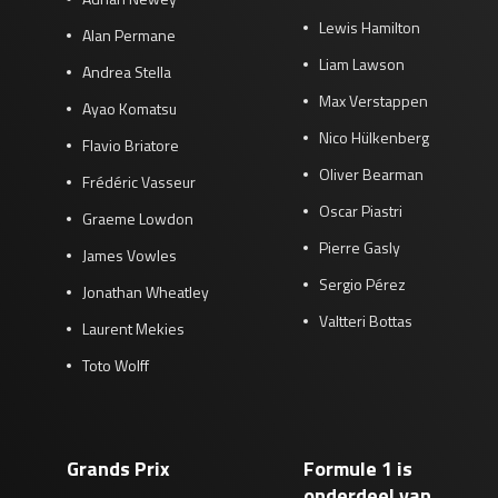
Lewis Hamilton
Alan Permane
Liam Lawson
Andrea Stella
Max Verstappen
Ayao Komatsu
Nico Hülkenberg
Flavio Briatore
Oliver Bearman
Frédéric Vasseur
Oscar Piastri
Graeme Lowdon
Pierre Gasly
James Vowles
Sergio Pérez
Jonathan Wheatley
Valtteri Bottas
Laurent Mekies
Toto Wolff
Grands Prix
Formule 1 is
onderdeel van