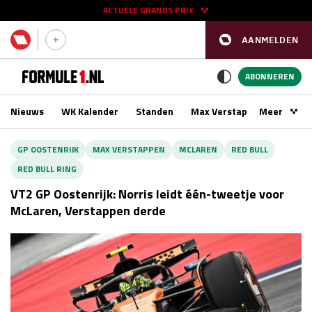
ACTUELE GRANDS PRIX
AANMELDEN
GP SPANJE 2026
11 - 13 sep
ABONNEREN
Nieuws
WK Kalender
Standen
Max Verstappen
Meer
Podca
Kwalificatie
za 16:00 - 17:00
GP OOSTENRIJK
MAX VERSTAPPEN
MCLAREN
RED BULL
Race
zo 15:00 - 17:00
RED BULL RING
VT2 GP Oostenrijk: Norris leidt één-tweetje voor
GP SINGAPORE 2026
09 - 11 okt
McLaren, Verstappen derde
GP AZERBEIDZJAN 2026
24 - 26 sep
Kwalificatie
za 15:00 - 16:00
Race
zo 14:00 - 16:00
Kwalificatie
vr 14:00 - 15:00