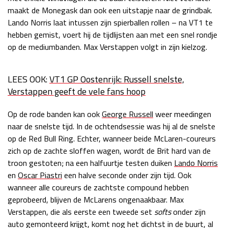
maakt de Monegask dan ook een uitstapje naar de grindbak.
Lando Norris laat intussen zijn spierballen rollen – na VT1 te
hebben gemist, voert hij de tijdlijsten aan met een snel rondje
op de mediumbanden. Max Verstappen volgt in zijn kielzog.
LEES OOK:
VT1 GP Oostenrijk: Russell snelste,
Verstappen geeft de vele fans hoop
Op de rode banden kan ook
George Russell
weer meedingen
naar de snelste tijd. In de ochtendsessie was hij al de snelste
op de Red Bull Ring. Echter, wanneer beide McLaren-coureurs
zich op de zachte sloffen wagen, wordt de Brit hard van de
troon gestoten; na een halfuurtje testen duiken
Lando Norris
en
Oscar Piastri
een halve seconde onder zijn tijd. Ook
wanneer alle coureurs de zachtste compound hebben
geprobeerd, blijven de McLarens ongenaakbaar. Max
Verstappen, die als eerste een tweede set
softs
onder zijn
auto gemonteerd krijgt, komt nog het dichtst in de buurt, al