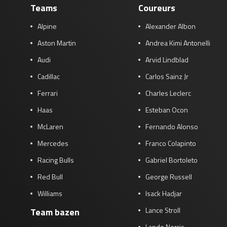
Teams
Coureurs
Alpine
Alexander Albon
Aston Martin
Andrea Kimi Antonelli
Audi
Arvid Lindblad
Cadillac
Carlos Sainz Jr
Ferrari
Charles Leclerc
Haas
Esteban Ocon
McLaren
Fernando Alonso
Mercedes
Franco Colapinto
Racing Bulls
Gabriel Bortoleto
Red Bull
George Russell
Williams
Isack Hadjar
Lance Stroll
Team bazen
Lando Norris