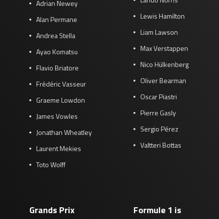
Adrian Newey
Lewis Hamilton
Alan Permane
Liam Lawson
Andrea Stella
Max Verstappen
Ayao Komatsu
Nico Hülkenberg
Flavio Briatore
Oliver Bearman
Frédéric Vasseur
Oscar Piastri
Graeme Lowdon
Pierre Gasly
James Vowles
Sergio Pérez
Jonathan Wheatley
Valtteri Bottas
Laurent Mekies
Toto Wolff
Grands Prix
Formule 1 is