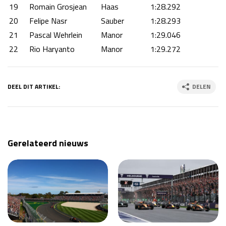
19
Romain Grosjean
Haas
1:28.292
20
Felipe Nasr
Sauber
1:28.293
21
Pascal Wehrlein
Manor
1:29.046
22
Rio Haryanto
Manor
1:29.272
DEEL DIT ARTIKEL:
DELEN
Gerelateerd nieuws