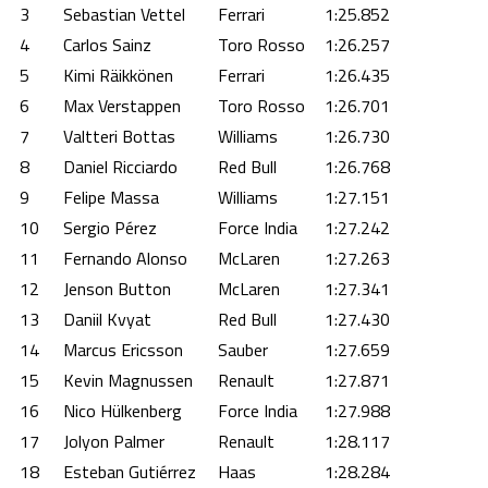
3
Sebastian Vettel
Ferrari
1:25.852
4
Carlos Sainz
Toro Rosso
1:26.257
5
Kimi Räikkönen
Ferrari
1:26.435
6
Max Verstappen
Toro Rosso
1:26.701
7
Valtteri Bottas
Williams
1:26.730
8
Daniel Ricciardo
Red Bull
1:26.768
9
Felipe Massa
Williams
1:27.151
10
Sergio Pérez
Force India
1:27.242
11
Fernando Alonso
McLaren
1:27.263
12
Jenson Button
McLaren
1:27.341
13
Daniil Kvyat
Red Bull
1:27.430
14
Marcus Ericsson
Sauber
1:27.659
15
Kevin Magnussen
Renault
1:27.871
16
Nico Hülkenberg
Force India
1:27.988
17
Jolyon Palmer
Renault
1:28.117
18
Esteban Gutiérrez
Haas
1:28.284