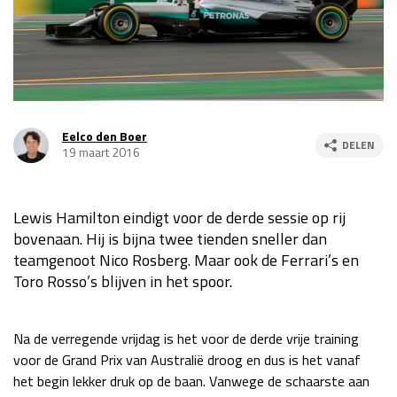
Race
za 13:00 - 15:00
GP VERENIGDE STATEN 2026
23 - 25 okt
Eelco den Boer
DELEN
GP SÃO PAULO 2026
06 - 08 nov
19 maart 2016
Kwalificatie
za 23:00 - 00:00
Race
zo 21:00 - 23:00
Lewis Hamilton eindigt voor de derde sessie op rij
bovenaan. Hij is bijna twee tienden sneller dan
Kwalificatie
za 19:00 - 20:00
teamgenoot Nico Rosberg. Maar ook de Ferrari’s en
Race
zo 18:00 - 20:00
Toro Rosso’s blijven in het spoor.
GP MEXICO 2026
30 okt - 01 nov
Na de verregende vrijdag is het voor de derde vrije training
voor de Grand Prix van Australië droog en dus is het vanaf
LAS VEGAS GRAND PRIX 2026
20 - 22 nov
het begin lekker druk op de baan. Vanwege de schaarste aan
Kwalificatie
za 22:00 - 23:00