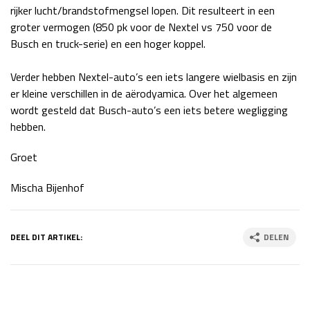
rijker lucht/brandstofmengsel lopen. Dit resulteert in een
Race
zo 21:00 - 23:00
groter vermogen (850 pk voor de Nextel vs 750 voor de
GP ABU DHABI 2026
04 - 06 dec
Busch en truck-serie) en een hoger koppel.
Kwalificatie
za 05:00 - 06:00
Race
zo 05:00 - 07:00
Verder hebben Nextel-auto’s een iets langere wielbasis en zijn
er kleine verschillen in de aërodyamica. Over het algemeen
Kwalificatie
za 15:00 - 16:00
wordt gesteld dat Busch-auto’s een iets betere wegligging
Race
zo 14:00 - 16:00
hebben.
GP QATAR 2026
27 - 29 nov
Groet
Mischa Bijenhof
Kwalificatie
za 19:00 - 20:00
DEEL DIT ARTIKEL:
DELEN
Race
zo 17:00 - 19:00