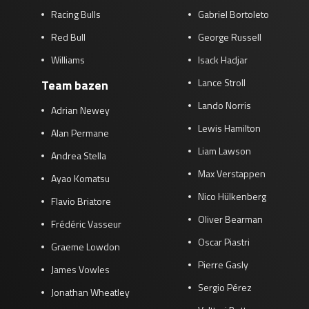
Racing Bulls
Gabriel Bortoleto
Red Bull
George Russell
Williams
Isack Hadjar
Lance Stroll
Team bazen
Lando Norris
Adrian Newey
Lewis Hamilton
Alan Permane
Liam Lawson
Andrea Stella
Max Verstappen
Ayao Komatsu
Nico Hülkenberg
Flavio Briatore
Oliver Bearman
Frédéric Vasseur
Oscar Piastri
Graeme Lowdon
Pierre Gasly
James Vowles
Sergio Pérez
Jonathan Wheatley