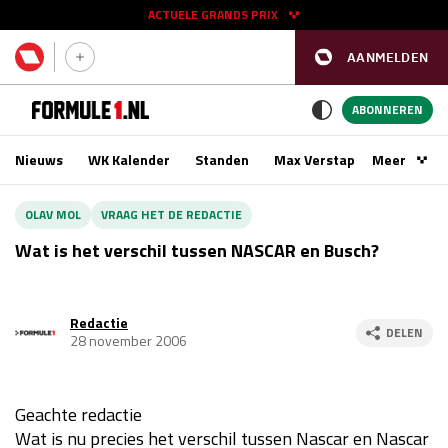
ACTUELE GRANDS PRIX
AANMELDEN
GP SPANJE 2026
11 - 13 sep
ABONNEREN
Nieuws
WK Kalender
Standen
Max Verstappen
Meer
Podca
Kwalificatie
za 16:00 - 17:00
OLAV MOL
VRAAG HET DE REDACTIE
Race
zo 15:00 - 17:00
Wat is het verschil tussen NASCAR en Busch?
GP SINGAPORE 2026
09 - 11 okt
Redactie
DELEN
28 november 2006
GP AZERBEIDZJAN 2026
24 - 26 sep
Kwalificatie
za 15:00 - 16:00
Geachte redactie
Race
zo 14:00 - 16:00
Wat is nu precies het verschil tussen Nascar en Nascar
Kwalificatie
vr 14:00 - 15:00