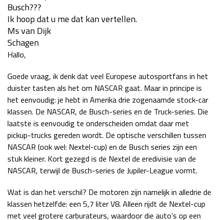
Busch???
Race
za 13:00 - 15:00
Ik hoop dat u me dat kan vertellen.
Ms van Dijk
Schagen
GP VERENIGDE STATEN 2026
23 - 25 okt
Hallo,
Goede vraag, ik denk dat veel Europese autosportfans in het
GP SÃO PAULO 2026
06 - 08 nov
duister tasten als het om NASCAR gaat. Maar in principe is
Kwalificatie
za 23:00 - 00:00
het eenvoudig: je hebt in Amerika drie zogenaamde stock-car
Race
zo 21:00 - 23:00
klassen. De NASCAR, de Busch-series en de Truck-series. Die
laatste is eenvoudig te onderscheiden omdat daar met
Kwalificatie
za 19:00 - 20:00
pickup-trucks gereden wordt. De optische verschillen tussen
Race
zo 18:00 - 20:00
NASCAR (ook wel: Nextel-cup) en de Busch series zijn een
stuk kleiner. Kort gezegd is de Nextel de eredivisie van de
NASCAR, terwijl de Busch-series de Jupiler-League vormt.
GP MEXICO 2026
30 okt - 01 nov
Wat is dan het verschil? De motoren zijn namelijk in alledrie de
klassen hetzelfde: een 5,7 liter V8. Alleen rijdt de Nextel-cup
LAS VEGAS GRAND PRIX 2026
20 - 22 nov
met veel grotere carburateurs, waardoor die auto’s op een
Kwalificatie
za 22:00 - 23:00