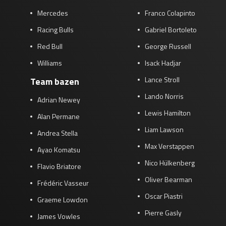
Mercedes
Franco Colapinto
Racing Bulls
Gabriel Bortoleto
Red Bull
George Russell
Williams
Isack Hadjar
Lance Stroll
Team bazen
Lando Norris
Adrian Newey
Lewis Hamilton
Alan Permane
Liam Lawson
Andrea Stella
Max Verstappen
Ayao Komatsu
Nico Hülkenberg
Flavio Briatore
Oliver Bearman
Frédéric Vasseur
Oscar Piastri
Graeme Lowdon
Pierre Gasly
James Vowles