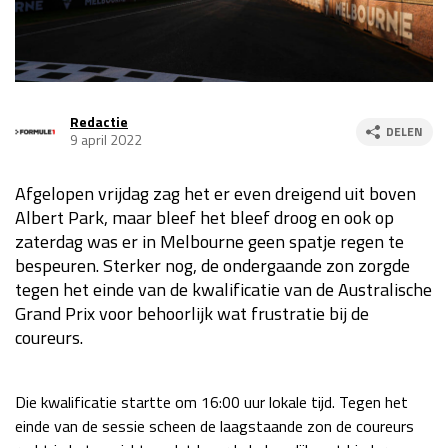
Race
za 13:00 - 15:00
GP VERENIGDE STATEN 2026
23 - 25 okt
Redactie
DELEN
9 april 2022
GP SÃO PAULO 2026
06 - 08 nov
Afgelopen vrijdag zag het er even dreigend uit boven
Kwalificatie
za 23:00 - 00:00
Albert Park, maar bleef het bleef droog en ook op
Race
zo 21:00 - 23:00
zaterdag was er in Melbourne geen spatje regen te
bespeuren. Sterker nog, de ondergaande zon zorgde
Kwalificatie
za 19:00 - 20:00
tegen het einde van de kwalificatie van de Australische
Race
zo 18:00 - 20:00
Grand Prix voor behoorlijk wat frustratie bij de
coureurs.
GP MEXICO 2026
30 okt - 01 nov
Die kwalificatie startte om 16:00 uur lokale tijd. Tegen het
LAS VEGAS GRAND PRIX 2026
20 - 22 nov
einde van de sessie scheen de laagstaande zon de coureurs
Kwalificatie
za 22:00 - 23:00