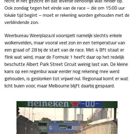
recht in het gezicht en dat leverde behoorlijk wat hinder op.
Ook zondag tegen het einde van de race – die om 15:00 uur
Race
zo 21:00 - 23:00
GP ABU DHABI 2026
04 - 06 dec
lokale tijd begint – moet er rekening worden gehouden met de
Kwalificatie
za 05:00 - 06:00
verblindende zon.
Race
zo 05:00 - 07:00
Weerbureau Weerplaza.nl voorspelt namelijk slechts enkele
wolkenvelden, maar vooral veel zon en een temperatuur van
Kwalificatie
za 15:00 - 16:00
een graad of 28 bij de start van de race. Met 4 Bft staat er
Race
zo 14:00 - 16:00
flink wat wind, maar de Formule 1 heeft daar op het redelijk
beschutte Albert Park Street Circuit weinig last van. De kleine
GP QATAR 2026
27 - 29 nov
kans op een regenbui waar eerder nog rekening mee werd
gehouden, is geslonken tot vrijwel nul. Regionaal komt er wat
licht buien voor, maar Melbourne blijft daarbij gespaard.
Kwalificatie
za 19:00 - 20:00
Race
zo 17:00 - 19:00