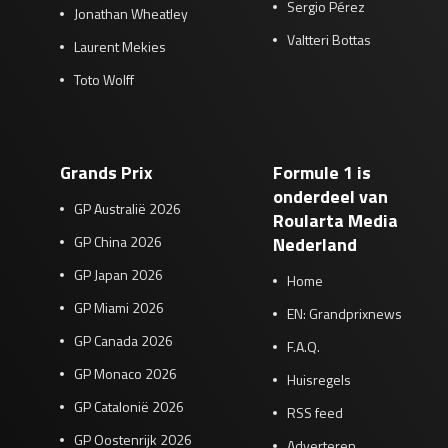
Sergio Pérez
Jonathan Wheatley
Valtteri Bottas
Laurent Mekies
Toto Wolff
Grands Prix
Formule 1 is
onderdeel van
GP Australië 2026
Roularta Media
GP China 2026
Nederland
GP Japan 2026
Home
GP Miami 2026
EN: Grandprixnews
GP Canada 2026
F.A.Q.
GP Monaco 2026
Huisregels
GP Catalonië 2026
RSS feed
GP Oostenrijk 2026
Adverteren