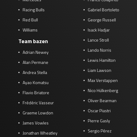
Racing Bulls
Gabriel Bortoleto
Red Bull
George Russell
Williams
Isack Hadjar
Lance Stroll
Team bazen
Lando Norris
Adrian Newey
Lewis Hamilton
Alan Permane
Liam Lawson
Andrea Stella
Max Verstappen
Ayao Komatsu
Nico Hülkenberg
Flavio Briatore
Oliver Bearman
Frédéric Vasseur
Oscar Piastri
Graeme Lowdon
Pierre Gasly
James Vowles
Sergio Pérez
Jonathan Wheatley