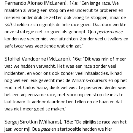
Fernando Alonso (McLaren), 14e:
“Een lange race. We
maakten al vroeg een stop om een undercut te proberen en
mensen onder druk te zetten ook vroeg te stoppen, maar de
softs
hielden zich eigenlijk de hele race goed. Daardoor werkte
onze strategie niet zo goed als gehoopt. Qua
performance
konden we verder niet veel uitrichten. Zonder veel uitvallers en
safetycar was veertiende wat erin zat.”
Stoffel Vandoorne (McLaren), 16e:
“Dit was min of meer
wat we hadden verwacht. Het was een race zonder veel
incidenten, en voor ons ook zonder veel inhaalacties. Ik had
nog wel een leuk gevecht met de Williams-coureurs en op het
eind met Carlos Sainz, die ik wel wist te passeren. Verder was
het een vrij eenzame race, met voor mij een stop die iets te
laat kwam. Ik verloor daardoor tien tellen op de baan en dat
was niet meer goed te maken.”
Sergej Sirotkin (Williams), 18e:
“De pijnlijkste race van het
jaar, voor mij. Qua
pace
en startpositie hadden we hier