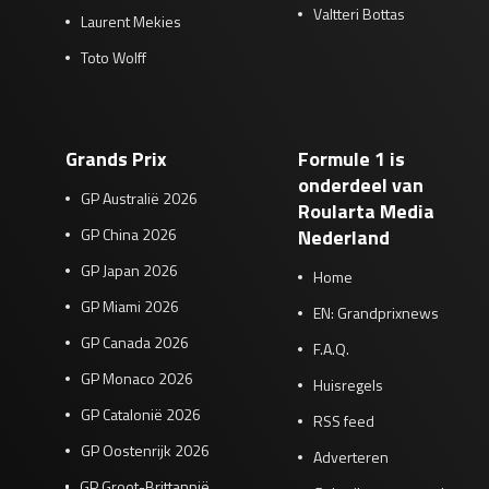
Valtteri Bottas
Laurent Mekies
Toto Wolff
Grands Prix
Formule 1 is
onderdeel van
GP Australië 2026
Roularta Media
GP China 2026
Nederland
GP Japan 2026
Home
GP Miami 2026
EN: Grandprixnews
GP Canada 2026
F.A.Q.
GP Monaco 2026
Huisregels
GP Catalonië 2026
RSS feed
GP Oostenrijk 2026
Adverteren
GP Groot-Brittannië