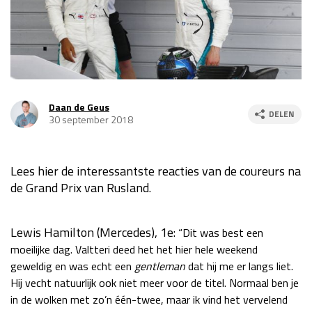
Race
za 13:00 - 15:00
GP VERENIGDE STATEN 2026
23 - 25 okt
Daan de Geus
DELEN
GP SÃO PAULO 2026
06 - 08 nov
30 september 2018
Kwalificatie
za 23:00 - 00:00
Race
zo 21:00 - 23:00
Lees hier de interessantste reacties van de coureurs na
de Grand Prix van Rusland.
Kwalificatie
za 19:00 - 20:00
Race
zo 18:00 - 20:00
Lewis Hamilton (Mercedes), 1e:
“Dit was best een
GP MEXICO 2026
30 okt - 01 nov
moeilijke dag. Valtteri deed het het hier hele weekend
geweldig en was echt een
gentleman
dat hij me er langs liet.
Hij vecht natuurlijk ook niet meer voor de titel. Normaal ben je
LAS VEGAS GRAND PRIX 2026
20 - 22 nov
in de wolken met zo’n één-twee, maar ik vind het vervelend
Kwalificatie
za 22:00 - 23:00