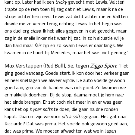
kant op. Later had ik een
tricky
gevecht met Lewis. Valtteri
trapte op de rem toen hij zag dat niet Lewis, maar ik na de
stops achter hem reed. Lewis zat dicht achter me en Valtteri
duwde me zo verder terug richting Lewis. In het begin was
ons duel erg
close
. Ik heb alles gegeven in dat gevecht, maar
zag in de snelle linker niet waar hij zat. In zo’n situatie wil je
dan hard maar
fair
zijn en zo kwam Lewis er daar langs. We
kwamen in de buurt bij Mercedes, maar het was niet genoeg.”
Max Verstappen (Red Bull), 5e, tegen
Ziggo Sport
:
“Het
ging goed vandaag. Goede start. Ik kon door het verkeer gaan
en heel snel lagen we alweer vijfde. De auto voelde gewoon
goed aan, grip van de banden was ook goed. Zo kwamen we
er makkelijk doorheen. Bij de stop, daarna moet je hem naar
het einde brengen. Er zat toch niet meer in en er was geen
kans het op
hyper softs
te doen, die gaan na drie ronden
kapot. Daarom zijn we voor
ultra softs
gegaan. Het gat naar
Ricciardo? Dat was prima. Het voelde ook gewoon goed aan,
dat was prima. We moeten afwachten wat we in Japan