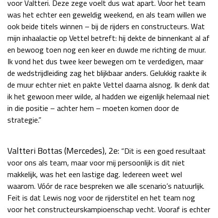
voor Valtteri. Deze zege voelt dus wat apart. Voor het team
Race
zo 21:00 - 23:00
was het echter een geweldig weekend, en als team willen we
GP ABU DHABI 2026
04 - 06 dec
ook beide titels winnen – bij de rijders en constructeurs. Wat
Kwalificatie
za 05:00 - 06:00
mijn inhaalactie op Vettel betreft: hij dekte de binnenkant al af
Race
zo 05:00 - 07:00
en bewoog toen nog een keer en duwde me richting de muur.
Ik vond het dus twee keer bewegen om te verdedigen, maar
Kwalificatie
za 15:00 - 16:00
de wedstrijdleiding zag het blijkbaar anders. Gelukkig raakte ik
Race
zo 14:00 - 16:00
de muur echter niet en pakte Vettel daarna alsnog. Ik denk dat
ik het gewoon meer wilde, al hadden we eigenlijk helemaal niet
GP QATAR 2026
27 - 29 nov
in die positie – achter hem – moeten komen door de
strategie.”
Valtteri Bottas (Mercedes), 2e:
“Dit is een goed resultaat
Kwalificatie
za 19:00 - 20:00
voor ons als team, maar voor mij persoonlijk is dit niet
Race
zo 17:00 - 19:00
makkelijk, was het een lastige dag. Iedereen weet wel
waarom. Vóór de race bespreken we alle scenario’s natuurlijk.
Feit is dat Lewis nog voor de rijderstitel en het team nog
voor het constructeurskampioenschap vecht. Vooraf is echter