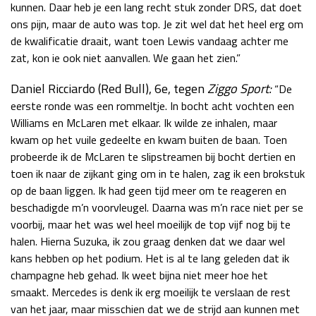
kunnen. Daar heb je een lang recht stuk zonder DRS, dat doet
ons pijn, maar de auto was top. Je zit wel dat het heel erg om
de kwalificatie draait, want toen Lewis vandaag achter me
zat, kon ie ook niet aanvallen. We gaan het zien.”
Daniel Ricciardo (Red Bull), 6e, tegen
Ziggo Sport:
“De
eerste ronde was een rommeltje. In bocht acht vochten een
Williams en McLaren met elkaar. Ik wilde ze inhalen, maar
kwam op het vuile gedeelte en kwam buiten de baan. Toen
probeerde ik de McLaren te slipstreamen bij bocht dertien en
toen ik naar de zijkant ging om in te halen, zag ik een brokstuk
op de baan liggen. Ik had geen tijd meer om te reageren en
beschadigde m’n voorvleugel. Daarna was m’n race niet per se
voorbij, maar het was wel heel moeilijk de top vijf nog bij te
halen. Hierna Suzuka, ik zou graag denken dat we daar wel
kans hebben op het podium. Het is al te lang geleden dat ik
champagne heb gehad. Ik weet bijna niet meer hoe het
smaakt. Mercedes is denk ik erg moeilijk te verslaan de rest
van het jaar, maar misschien dat we de strijd aan kunnen met