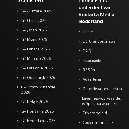
Grands Prix
Formule 1 is
onderdeel van
GP Australië 2026
Roularta Media
GP China 2026
Nederland
GP Japan 2026
Home
GP Miami 2026
EN: Grandprixnews
GP Canada 2026
F.A.Q.
GP Monaco 2026
Huisregels
GP Catalonië 2026
RSS feed
GP Oostenrijk 2026
Adverteren
GP Groot-Brittannië
Gebruiksvoorwaarden
2026
Leveringsvoorwaarden
GP België 2026
& Spelvoorwaarden
GP Hongarije 2026
Privacy beleid
GP Nederland 2026
Cookie informatie