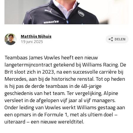
Race
za 13:00 - 15:00
GP VERENIGDE STATEN 2026
23 - 25 okt
Matthijs Nijhuis
DELEN
19 juni 2025
GP SÃO PAULO 2026
06 - 08 nov
Teambaas James Vowles heeft een nieuw
Kwalificatie
za 23:00 - 00:00
langetermijncontract getekend bij Williams Racing. De
Race
zo 21:00 - 23:00
Brit sloot zich in 2023, na een succesvolle carrière bij
Mercedes, aan bij de historische renstal. Tot op heden
Kwalificatie
za 19:00 - 20:00
is hij pas de derde teambaas in de 48-jarige
Race
zo 18:00 - 20:00
geschiedenis van het team. Ter vergelijking, Alpine
versleet in de afgelopen vijf jaar al vijf managers.
GP MEXICO 2026
30 okt - 01 nov
Onder leiding van Vowles werkt Williams gestaag aan
een opmars in de Formule 1, met als ultiem doel –
uiteraard – een nieuwe wereldtitel.
LAS VEGAS GRAND PRIX 2026
20 - 22 nov
Kwalificatie
za 22:00 - 23:00