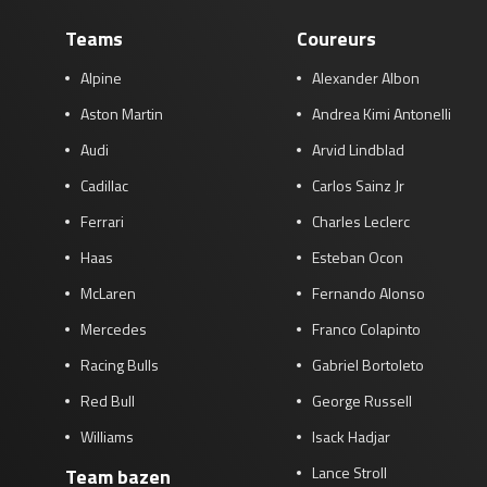
Teams
Coureurs
Alpine
Alexander Albon
Aston Martin
Andrea Kimi Antonelli
Audi
Arvid Lindblad
Cadillac
Carlos Sainz Jr
Ferrari
Charles Leclerc
Haas
Esteban Ocon
McLaren
Fernando Alonso
Mercedes
Franco Colapinto
Racing Bulls
Gabriel Bortoleto
Red Bull
George Russell
Williams
Isack Hadjar
Lance Stroll
Team bazen