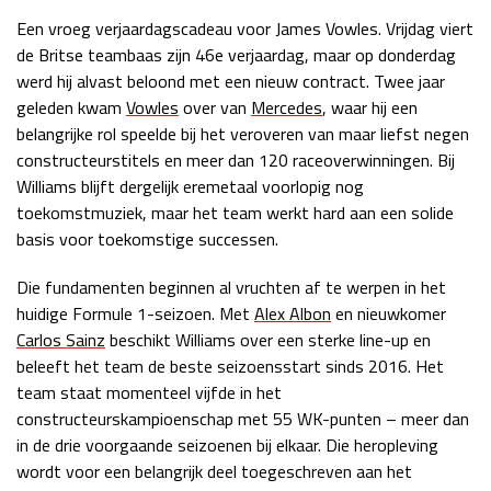
Een vroeg verjaardagscadeau voor James Vowles. Vrijdag viert
Race
zo 21:00 - 23:00
GP ABU DHABI 2026
04 - 06 dec
de Britse teambaas zijn 46e verjaardag, maar op donderdag
Kwalificatie
za 05:00 - 06:00
werd hij alvast beloond met een nieuw contract. Twee jaar
Race
zo 05:00 - 07:00
geleden kwam
Vowles
over van
Mercedes
, waar hij een
belangrijke rol speelde bij het veroveren van maar liefst negen
Kwalificatie
za 15:00 - 16:00
constructeurstitels en meer dan 120 raceoverwinningen. Bij
Race
zo 14:00 - 16:00
Williams blijft dergelijk eremetaal voorlopig nog
toekomstmuziek, maar het team werkt hard aan een solide
basis voor toekomstige successen.
GP QATAR 2026
27 - 29 nov
Die fundamenten beginnen al vruchten af te werpen in het
huidige Formule 1-seizoen. Met
Alex Albon
en nieuwkomer
Carlos Sainz
beschikt Williams over een sterke line-up en
Kwalificatie
za 19:00 - 20:00
beleeft het team de beste seizoensstart sinds 2016. Het
Race
zo 17:00 - 19:00
team staat momenteel vijfde in het
constructeurskampioenschap met 55 WK-punten – meer dan
in de drie voorgaande seizoenen bij elkaar. Die heropleving
wordt voor een belangrijk deel toegeschreven aan het