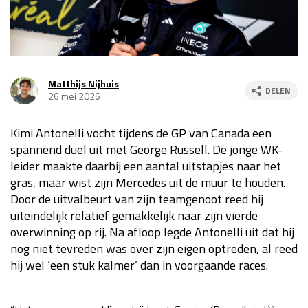
Race
za 13:00 - 15:00
GP VERENIGDE STATEN 2026
23 - 25 okt
Matthijs Nijhuis
DELEN
26 mei 2026
GP SÃO PAULO 2026
06 - 08 nov
Kimi Antonelli vocht tijdens de GP van Canada een
Kwalificatie
za 23:00 - 00:00
spannend duel uit met George Russell. De jonge WK-
Race
zo 21:00 - 23:00
leider maakte daarbij een aantal uitstapjes naar het
gras, maar wist zijn Mercedes uit de muur te houden.
Kwalificatie
za 19:00 - 20:00
Door de uitvalbeurt van zijn teamgenoot reed hij
Race
zo 18:00 - 20:00
uiteindelijk relatief gemakkelijk naar zijn vierde
overwinning op rij. Na afloop legde Antonelli uit dat hij
GP MEXICO 2026
30 okt - 01 nov
nog niet tevreden was over zijn eigen optreden, al reed
hij wel ‘een stuk kalmer’ dan in voorgaande races.
LAS VEGAS GRAND PRIX 2026
20 - 22 nov
Kwalificatie
za 22:00 - 23:00