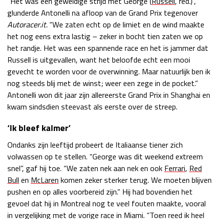
“Het was een geweldige strijd met George (
Russell
, red.)”,
glunderde Antonelli na afloop van de Grand Prix tegenover
Race
zo 21:00 - 23:00
GP ABU DHABI 2026
04 - 06 dec
Autoracer.it.
“We zaten echt op de limiet en de wind maakte
Kwalificatie
za 05:00 - 06:00
het nog eens extra lastig – zeker in bocht tien zaten we op
Race
zo 05:00 - 07:00
het randje. Het was een spannende race en het is jammer dat
Russell is uitgevallen, want het beloofde echt een mooi
Kwalificatie
za 15:00 - 16:00
gevecht te worden voor de overwinning. Maar natuurlijk ben ik
Race
zo 14:00 - 16:00
nog steeds blij met de winst; weer een zege in de pocket.”
Antonelli won dit jaar zijn allereerste Grand Prix in Shanghai en
kwam sindsdien steevast als eerste over de streep.
GP QATAR 2026
27 - 29 nov
‘Ik bleef kalmer’
Ondanks zijn leeftijd probeert de Italiaanse tiener zich
volwassen op te stellen. “George was dit weekend extreem
Kwalificatie
za 19:00 - 20:00
snel”, gaf hij toe. “We zaten nek aan nek en ook
Ferrari
,
Red
Race
zo 17:00 - 19:00
Bull
en
McLaren
komen zeker sterker terug. We moeten blijven
pushen en op alles voorbereid zijn.” Hij had bovendien het
gevoel dat hij in Montreal nog te veel fouten maakte, vooral
in vergelijking met de vorige race in Miami. “Toen reed ik heel