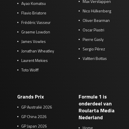
Max Verstappen
Ayao Komatsu
Nico Hülkenberg
Flavio Briatore
Oliver Bearman
Frédéric Vasseur
Oscar Piastri
Graeme Lowdon
Pierre Gasly
James Vowles
Sergio Pérez
Jonathan Wheatley
Valtteri Bottas
Laurent Mekies
Toto Wolff
Grands Prix
Formule 1 is
onderdeel van
GP Australië 2026
Roularta Media
GP China 2026
Nederland
GP Japan 2026
Home