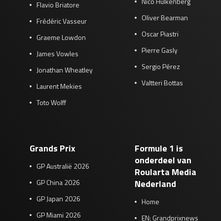
Nico Hülkenberg
Flavio Briatore
Oliver Bearman
Frédéric Vasseur
Oscar Piastri
Graeme Lowdon
Pierre Gasly
James Vowles
Sergio Pérez
Jonathan Wheatley
Valtteri Bottas
Laurent Mekies
Toto Wolff
Grands Prix
Formule 1 is
onderdeel van
GP Australië 2026
Roularta Media
GP China 2026
Nederland
GP Japan 2026
Home
GP Miami 2026
EN: Grandprixnews