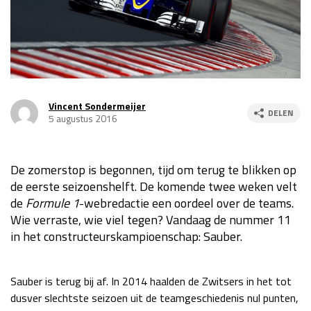
Race
za 13:00 - 15:00
GP VERENIGDE STATEN 2026
23 - 25 okt
Vincent Sondermeijer
DELEN
GP SÃO PAULO 2026
06 - 08 nov
5 augustus 2016
Kwalificatie
za 23:00 - 00:00
Race
zo 21:00 - 23:00
De zomerstop is begonnen, tijd om terug te blikken op
de eerste seizoenshelft. De komende twee weken velt
Kwalificatie
za 19:00 - 20:00
de
Formule 1
-webredactie een oordeel over de teams.
Race
zo 18:00 - 20:00
Wie verraste, wie viel tegen? Vandaag de nummer 11
in het constructeurskampioenschap: Sauber.
GP MEXICO 2026
30 okt - 01 nov
Sauber is terug bij af. In 2014 haalden de Zwitsers in het tot
LAS VEGAS GRAND PRIX 2026
20 - 22 nov
dusver slechtste seizoen uit de teamgeschiedenis nul punten,
Kwalificatie
za 22:00 - 23:00