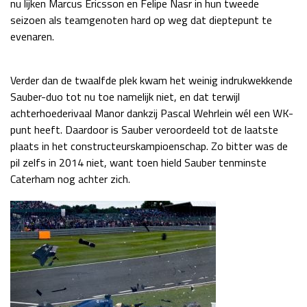
nu lijken Marcus Ericsson en Felipe Nasr in hun tweede
Race
zo 21:00 - 23:00
seizoen als teamgenoten hard op weg dat dieptepunt te
GP ABU DHABI 2026
04 - 06 dec
evenaren.
Kwalificatie
za 05:00 - 06:00
Race
zo 05:00 - 07:00
Verder dan de twaalfde plek kwam het weinig indrukwekkende
Sauber-duo tot nu toe namelijk niet, en dat terwijl
Kwalificatie
za 15:00 - 16:00
achterhoederivaal Manor dankzij Pascal Wehrlein wél een WK-
Race
zo 14:00 - 16:00
punt heeft. Daardoor is Sauber veroordeeld tot de laatste
plaats in het constructeurskampioenschap. Zo bitter was de
GP QATAR 2026
27 - 29 nov
pil zelfs in 2014 niet, want toen hield Sauber tenminste
Caterham nog achter zich.
Kwalificatie
za 19:00 - 20:00
Race
zo 17:00 - 19:00