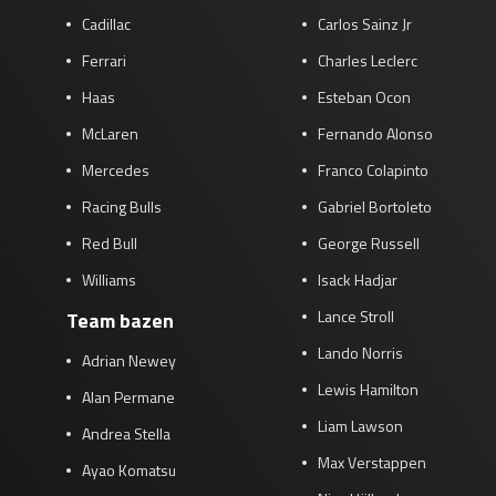
Cadillac
Carlos Sainz Jr
Ferrari
Charles Leclerc
Haas
Esteban Ocon
McLaren
Fernando Alonso
Mercedes
Franco Colapinto
Racing Bulls
Gabriel Bortoleto
Red Bull
George Russell
Williams
Isack Hadjar
Lance Stroll
Team bazen
Lando Norris
Adrian Newey
Lewis Hamilton
Alan Permane
Liam Lawson
Andrea Stella
Max Verstappen
Ayao Komatsu