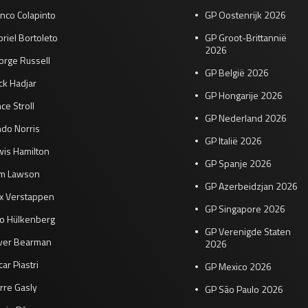
nco Colapinto
GP Oostenrijk 2026
riel Bortoleto
GP Groot-Brittannië
2026
orge Russell
GP België 2026
ck Hadjar
GP Hongarije 2026
ce Stroll
GP Nederland 2026
do Norris
GP Italië 2026
wis Hamilton
GP Spanje 2026
am Lawson
GP Azerbeidzjan 2026
x Verstappen
GP Singapore 2026
co Hülkenberg
GP Verenigde Staten
iver Bearman
2026
ar Piastri
GP Mexico 2026
rre Gasly
GP São Paulo 2026