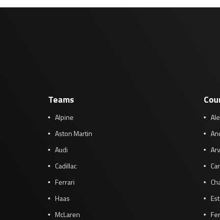
Teams
Cou
Alpine
Al
Aston Martin
And
Audi
Arv
Cadillac
Car
Ferrari
Cha
Haas
Es
McLaren
Fe