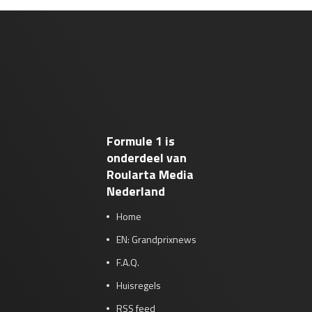
Formule 1 is
onderdeel van
Roularta Media
Nederland
Home
EN: Grandprixnews
F.A.Q.
Huisregels
RSS feed