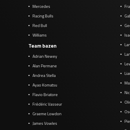
Mercedes
Fra
Racing Bulls
Gab
Red Bull
Ge
Williams
Isa
Lan
Team bazen
Lan
Adrian Newey
Le
Alan Permane
Li
Andrea Stella
Ma
Ayao Komatsu
Ni
Flavio Briatore
Ol
Frédéric Vasseur
Osc
Graeme Lowdon
Pie
James Vowles