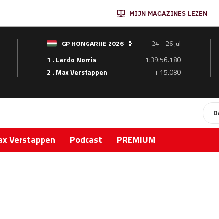
MIJN MAGAZINES LEZEN
GP HONGARIJE 2026
24 - 26 jul
1 . Lando Norris
1:39:56.180
2 . Max Verstappen
+ 15.080
D
x Verstappen
Podcast
PREMIUM