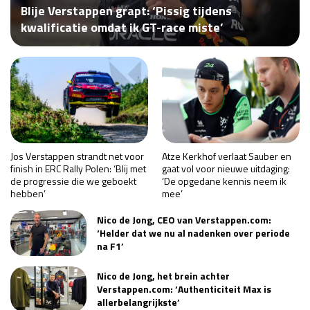
Blije Verstappen grapt: ‘Pissig tijdens
Race
za 13:00 - 15:00
kwalificatie omdat ik GT-race miste’
GP VERENIGDE STATEN 2026
23 - 25 okt
GP SÃO PAULO 2026
06 - 08 nov
Kwalificatie
za 23:00 - 00:00
Race
zo 21:00 - 23:00
Jos Verstappen strandt net voor
Atze Kerkhof verlaat Sauber en
finish in ERC Rally Polen: ‘Blij met
gaat vol voor nieuwe uitdaging:
de progressie die we geboekt
‘De opgedane kennis neem ik
Kwalificatie
za 19:00 - 20:00
hebben’
mee’
Race
zo 18:00 - 20:00
Nico de Jong, CEO van Verstappen.com:
‘Helder dat we nu al nadenken over periode
GP MEXICO 2026
30 okt - 01 nov
na F1’
Nico de Jong, het brein achter
Verstappen.com: ‘Authenticiteit Max is
LAS VEGAS GRAND PRIX 2026
20 - 22 nov
allerbelangrijkste’
Kwalificatie
za 22:00 - 23:00