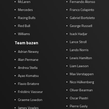
McLaren
Fernando Alonso
Mercedes
Franco Colapinto
Racing Bulls
Gabriel Bortoleto
Red Bull
George Russell
Williams
Isack Hadjar
Lance Stroll
Team bazen
Lando Norris
Adrian Newey
Lewis Hamilton
Alan Permane
Liam Lawson
Andrea Stella
Max Verstappen
Ayao Komatsu
Nico Hülkenberg
Flavio Briatore
Oliver Bearman
Frédéric Vasseur
Oscar Piastri
Graeme Lowdon
Pierre Gasly
James Vowles