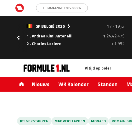
MAGAZINE TOEVOEGEN
- 05
GP BELGIË 2026
17 - 19 jul
ul
1 . Andrea Kimi Antonelli
1:24:42.479
1.335
2 . Charles Leclerc
+ 1.952
0.427
Altijd op pole!
Nieuws
WK Kalender
Standen
Ma
JOS VERSTAPPEN
MAX VERSTAPPEN
MONACO
ROMAIN GR