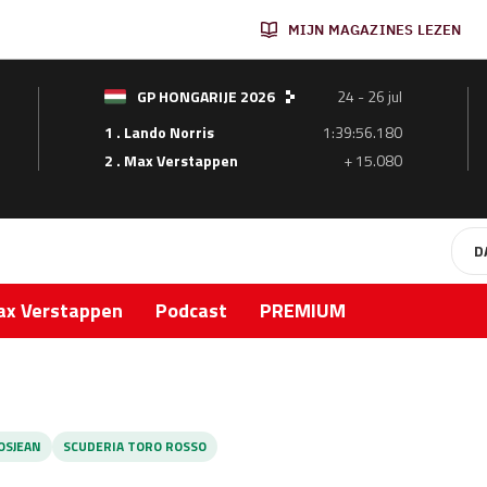
MIJN MAGAZINES LEZEN
GP HONGARIJE 2026
24 - 26 jul
1 . Lando Norris
1:39:56.180
2 . Max Verstappen
+ 15.080
D
x Verstappen
Podcast
PREMIUM
OSJEAN
SCUDERIA TORO ROSSO