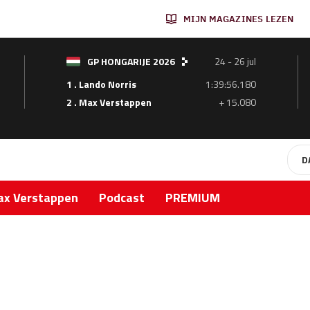
MIJN MAGAZINES LEZEN
GP HONGARIJE 2026
24 - 26 jul
1 . Lando Norris
1:39:56.180
2 . Max Verstappen
+ 15.080
D
x Verstappen
Podcast
PREMIUM