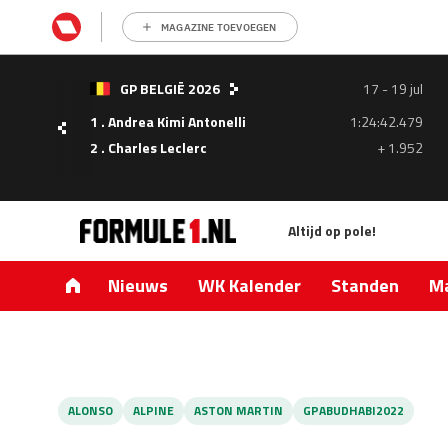
MAGAZINE TOEVOEGEN
- 05
GP BELGIË 2026
17 - 19 jul
ul
1 . Andrea Kimi Antonelli
1:24:42.479
1.335
2 . Charles Leclerc
+ 1.952
0.427
Altijd op pole!
Nieuws
WK Kalender
Standen
Ma
ALONSO
ALPINE
ASTON MARTIN
GPABUDHABI2022