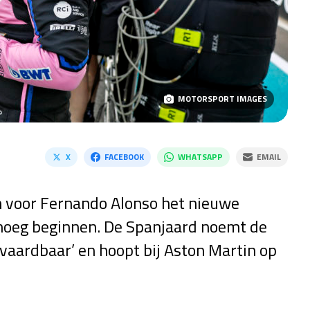
MOTORSPORT IMAGES
X
FACEBOOK
WHATSAPP
EMAIL
n voor Fernando Alonso het nieuwe
enoeg beginnen. De Spanjaard noemt de
aardbaar’ en hoopt bij Aston Martin op