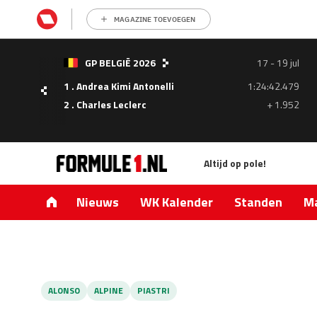
MAGAZINE TOEVOEGEN
- 05
GP BELGIË 2026
17 - 19 jul
ul
1 . Andrea Kimi Antonelli
1:24:42.479
1.335
2 . Charles Leclerc
+ 1.952
0.427
Altijd op pole!
Nieuws
WK Kalender
Standen
Ma
ALONSO
ALPINE
PIASTRI