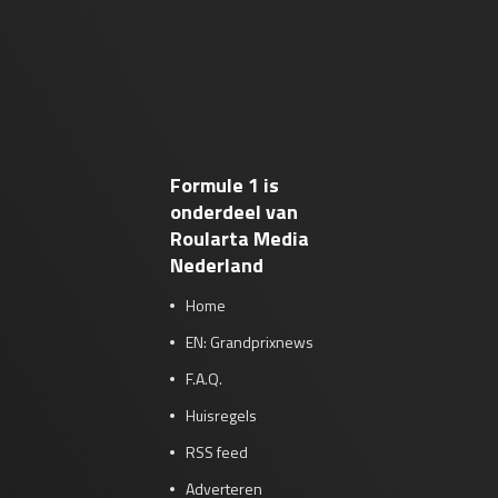
Formule 1 is
onderdeel van
Roularta Media
Nederland
Home
EN: Grandprixnews
F.A.Q.
Huisregels
RSS feed
Adverteren