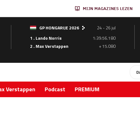
MIJN MAGAZINES LEZEN
GP HONGARIJE 2026
24 - 26 jul
1 . Lando Norris
1:39:56.180
2 . Max Verstappen
+ 15.080
D
x Verstappen
Podcast
PREMIUM