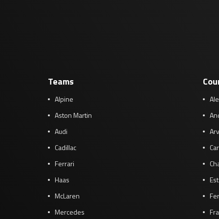
Teams
Cou
Alpine
Al
Aston Martin
And
Audi
Arv
Cadillac
Car
Ferrari
Cha
Haas
Es
McLaren
Fe
Mercedes
Fra