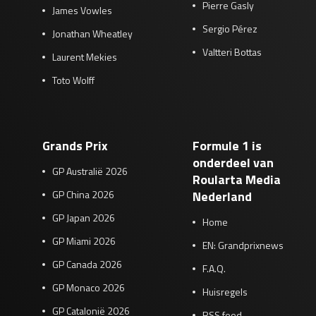
Pierre Gasly
James Vowles
Sergio Pérez
Jonathan Wheatley
Valtteri Bottas
Laurent Mekies
Toto Wolff
Grands Prix
Formule 1 is
onderdeel van
GP Australië 2026
Roularta Media
GP China 2026
Nederland
GP Japan 2026
Home
GP Miami 2026
EN: Grandprixnews
GP Canada 2026
F.A.Q.
GP Monaco 2026
Huisregels
GP Catalonië 2026
RSS feed