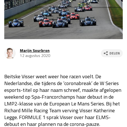
Race
za 13:00 - 15:00
GP VERENIGDE STATEN 2026
23 - 25 okt
GP SÃO PAULO 2026
06 - 08 nov
Marijn Sourbron
DELEN
12 augustus 2020
Kwalificatie
za 23:00 - 00:00
Race
zo 21:00 - 23:00
Beitske Visser weet weer hoe racen voelt. De
Kwalificatie
za 19:00 - 20:00
Nederlandse, die tijdens de ‘coronabreak’ de W Series
Race
zo 18:00 - 20:00
esports-titel op haar naam schreef, maakte afgelopen
weekend op Spa-Francorchamps haar debuut in de
GP MEXICO 2026
30 okt - 01 nov
LMP2-klasse van de European Le Mans Series. Bij het
Richard Mille Racing Team verving Visser Katherine
Legge. FORMULE 1 sprak Visser over haar ELMS-
LAS VEGAS GRAND PRIX 2026
20 - 22 nov
debuut en haar plannen na de corona-pauze.
Kwalificatie
za 22:00 - 23:00