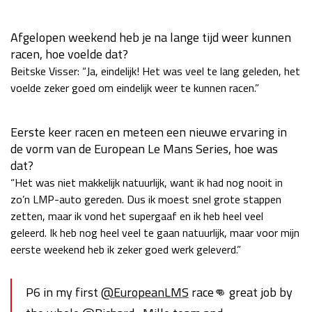
Race
zo 21:00 - 23:00
GP ABU DHABI 2026
04 - 06 dec
Afgelopen weekend heb je na lange tijd weer kunnen
Kwalificatie
za 05:00 - 06:00
racen, hoe voelde dat?
Race
zo 05:00 - 07:00
Beitske Visser: “Ja, eindelijk! Het was veel te lang geleden, het
voelde zeker goed om eindelijk weer te kunnen racen.”
Kwalificatie
za 15:00 - 16:00
Race
zo 14:00 - 16:00
Eerste keer racen en meteen een nieuwe ervaring in
de vorm van de European Le Mans Series, hoe was
GP QATAR 2026
27 - 29 nov
dat?
“Het was niet makkelijk natuurlijk, want ik had nog nooit in
zo’n LMP-auto gereden. Dus ik moest snel grote stappen
zetten, maar ik vond het supergaaf en ik heb heel veel
Kwalificatie
za 19:00 - 20:00
geleerd. Ik heb nog heel veel te gaan natuurlijk, maar voor mijn
Race
zo 17:00 - 19:00
eerste weekend heb ik zeker goed werk geleverd.”
P6 in my first
@EuropeanLMS
race👊 great job by