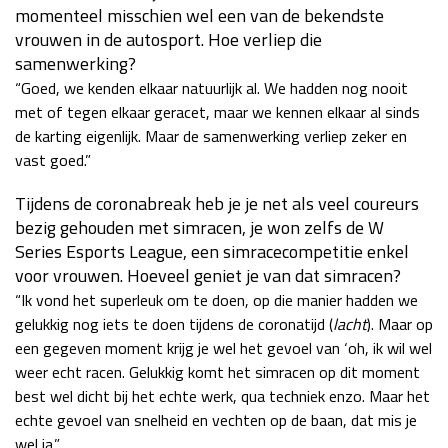
momenteel misschien wel een van de bekendste
vrouwen in de autosport. Hoe verliep die
samenwerking?
“Goed, we kenden elkaar natuurlijk al. We hadden nog nooit
met of tegen elkaar geracet, maar we kennen elkaar al sinds
de karting eigenlijk. Maar de samenwerking verliep zeker en
vast goed.”
Tijdens de coronabreak heb je je net als veel coureurs
bezig gehouden met simracen, je won zelfs de W
Series Esports League, een simracecompetitie enkel
voor vrouwen. Hoeveel geniet je van dat simracen?
“Ik vond het superleuk om te doen, op die manier hadden we
gelukkig nog iets te doen tijdens de coronatijd (
lacht
). Maar op
een gegeven moment krijg je wel het gevoel van ‘oh, ik wil wel
weer echt racen. Gelukkig komt het simracen op dit moment
best wel dicht bij het echte werk, qua techniek enzo. Maar het
echte gevoel van snelheid en vechten op de baan, dat mis je
wel ja.”