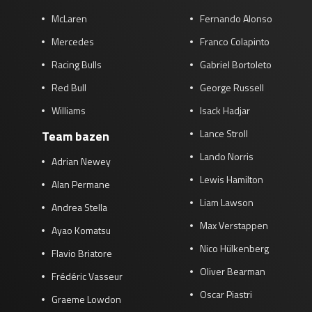
McLaren
Fernando Alonso
Mercedes
Franco Colapinto
Racing Bulls
Gabriel Bortoleto
Red Bull
George Russell
Williams
Isack Hadjar
Lance Stroll
Team bazen
Lando Norris
Adrian Newey
Lewis Hamilton
Alan Permane
Liam Lawson
Andrea Stella
Max Verstappen
Ayao Komatsu
Nico Hülkenberg
Flavio Briatore
Oliver Bearman
Frédéric Vasseur
Oscar Piastri
Graeme Lowdon