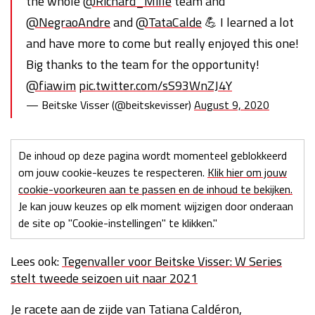
the whole
@Richard_Mille
team and
@NegraoAndre
and
@TataCalde
💪 I learned a lot
and have more to come but really enjoyed this one!
Big thanks to the team for the opportunity!
@fiawim
pic.twitter.com/sS93WnZJ4Y
— Beitske Visser (@beitskevisser)
August 9, 2020
De inhoud op deze pagina wordt momenteel geblokkeerd
om jouw cookie-keuzes te respecteren.
Klik hier om jouw
cookie-voorkeuren aan te passen en de inhoud te bekijken.
Je kan jouw keuzes op elk moment wijzigen door onderaan
de site op "Cookie-instellingen" te klikken."
Lees ook:
Tegenvaller voor Beitske Visser: W Series
stelt tweede seizoen uit naar 2021
Je racete aan de zijde van Tatiana Caldéron,