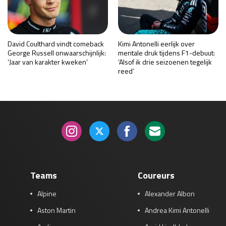
David Coulthard vindt comeback
Kimi Antonelli eerlijk over
George Russell onwaarschijnlijk:
mentale druk tijdens F1-debuut:
‘Jaar van karakter kweken’
‘Alsof ik drie seizoenen tegelijk
reed’
Teams
Coureurs
Alpine
Alexander Albon
Aston Martin
Andrea Kimi Antonelli