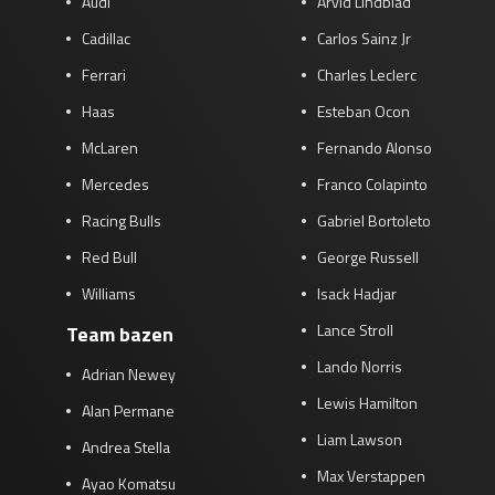
Audi
Arvid Lindblad
Cadillac
Carlos Sainz Jr
Ferrari
Charles Leclerc
Haas
Esteban Ocon
McLaren
Fernando Alonso
Mercedes
Franco Colapinto
Racing Bulls
Gabriel Bortoleto
Red Bull
George Russell
Williams
Isack Hadjar
Lance Stroll
Team bazen
Lando Norris
Adrian Newey
Lewis Hamilton
Alan Permane
Liam Lawson
Andrea Stella
Max Verstappen
Ayao Komatsu