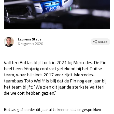
Race
za 13:00 - 15:00
GP VERENIGDE STATEN 2026
23 - 25 okt
Laurens Stade
DELEN
GP SÃO PAULO 2026
06 - 08 nov
6 augustus 2020
Kwalificatie
za 23:00 - 00:00
Race
zo 21:00 - 23:00
Valtteri Bottas blijft ook in 2021 bij Mercedes. De Fin
heeft een éénjarig contract getekend bij het Duitse
Kwalificatie
za 19:00 - 20:00
team, waar hij sinds 2017 voor rijdt. Mercedes-
Race
zo 18:00 - 20:00
teambaas Toto Wolff is blij dat de Fin nog een jaar bij
het team blijft: “We zien dit jaar de sterkste Valtteri
GP MEXICO 2026
30 okt - 01 nov
die we ooit hebben gezien.”
LAS VEGAS GRAND PRIX 2026
20 - 22 nov
Bottas gaf eerder dit jaar al te kennen dat er gesprekken
Kwalificatie
za 22:00 - 23:00