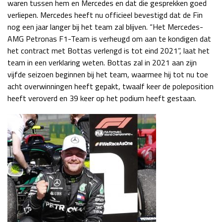
waren tussen hem en Mercedes en dat die gesprekken goed
Race
zo 21:00 - 23:00
verliepen. Mercedes heeft nu officieel bevestigd dat de Fin
GP ABU DHABI 2026
04 - 06 dec
nog een jaar langer bij het team zal blijven. “Het Mercedes-
Kwalificatie
za 05:00 - 06:00
AMG Petronas F1-Team is verheugd om aan te kondigen dat
Race
zo 05:00 - 07:00
het contract met Bottas verlengd is tot eind 2021”, laat het
team in een verklaring weten. Bottas zal in 2021 aan zijn
Kwalificatie
za 15:00 - 16:00
vijfde seizoen beginnen bij het team, waarmee hij tot nu toe
Race
zo 14:00 - 16:00
acht overwinningen heeft gepakt, twaalf keer de poleposition
heeft veroverd en 39 keer op het podium heeft gestaan.
GP QATAR 2026
27 - 29 nov
Kwalificatie
za 19:00 - 20:00
Race
zo 17:00 - 19:00