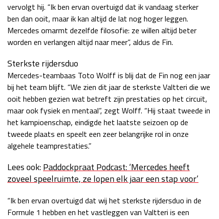
vervolgt hij. “Ik ben ervan overtuigd dat ik vandaag sterker
ben dan ooit, maar ik kan altijd de lat nog hoger leggen.
Mercedes omarmt dezelfde filosofie: ze willen altijd beter
worden en verlangen altijd naar meer”, aldus de Fin.
Sterkste rijdersduo
Mercedes-teambaas Toto Wolff is blij dat de Fin nog een jaar
bij het team blijft. “We zien dit jaar de sterkste Valtteri die we
ooit hebben gezien wat betreft zijn prestaties op het circuit,
maar ook fysiek en mentaal”, zegt Wolff. “Hij staat tweede in
het kampioenschap, eindigde het laatste seizoen op de
tweede plaats en speelt een zeer belangrijke rol in onze
algehele teamprestaties.”
Lees ook:
Paddockpraat Podcast: ‘Mercedes heeft
zoveel speelruimte, ze lopen elk jaar een stap voor’
“Ik ben ervan overtuigd dat wij het sterkste rijdersduo in de
Formule 1 hebben en het vastleggen van Valtteri is een