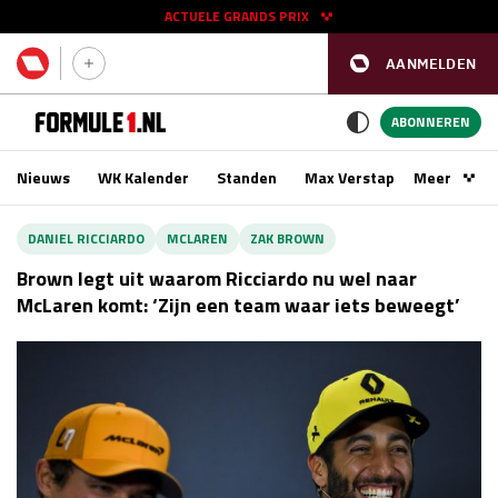
ACTUELE GRANDS PRIX
AANMELDEN
GP SPANJE 2026
11 - 13 sep
ABONNEREN
Nieuws
WK Kalender
Standen
Max Verstappen
Meer
Podca
Kwalificatie
za 16:00 - 17:00
DANIEL RICCIARDO
MCLAREN
ZAK BROWN
Race
zo 15:00 - 17:00
Brown legt uit waarom Ricciardo nu wel naar
McLaren komt: ‘Zijn een team waar iets beweegt’
GP SINGAPORE 2026
09 - 11 okt
GP AZERBEIDZJAN 2026
24 - 26 sep
Kwalificatie
za 15:00 - 16:00
Race
zo 14:00 - 16:00
Kwalificatie
vr 14:00 - 15:00