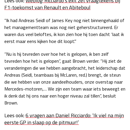
Lees ook:
Weblog: Ricciardo’s exit zet vraagtekens bij
F1-toekomst van Renault en Abiteboul
“Ik had Andreas Seidl of James Key nog niet binnengehaald of
het managementteam was nog niet geherstructureerd. Er
waren dus veel beloftes, ik kon zien hoe hij toen dacht ‘laat ik
eerst maar eens kijken hoe dit loopt’.”
“Nu is hij tevreden over hoe het is gelopen, ik ben zelf
tevreden hoe het is gelopen”, gaat Brown verder. “Hij ziet de
veranderingen die we hebben aangebracht, het leiderschap dat
Andreas (Seidl, teambaas bij McLaren, red.) brengt, de steun
die we hebben van onze aandeelhouders, onze overstap naar
Mercedes-motoren,… We zijn een team waar iets beweegt
en
ik denk dat hij ons naar een hoger niveau zal tillen”, besluit
Brown.
Lees ook:
6 vragen aan Daniel Ricciardo: ‘Ik viel na mijn
eerste GP in slaap op de pitmuur!’