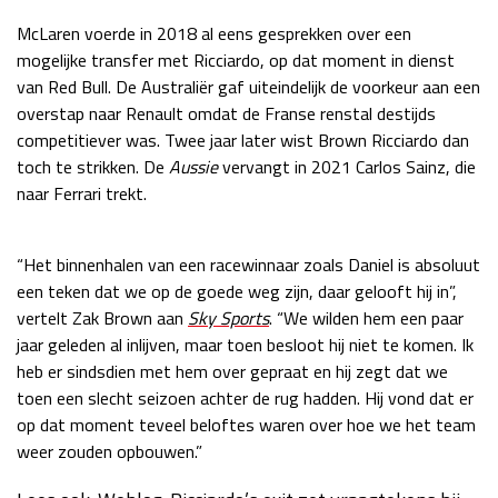
Race
zo 21:00 - 23:00
McLaren
voerde in 2018 al eens gesprekken over een
GP ABU DHABI 2026
04 - 06 dec
mogelijke transfer met Ricciardo, op dat moment in dienst
Kwalificatie
za 05:00 - 06:00
van Red Bull. De Australiër gaf uiteindelijk de voorkeur aan een
Race
zo 05:00 - 07:00
overstap naar Renault omdat de Franse renstal destijds
competitiever was. Twee jaar later wist Brown Ricciardo dan
Kwalificatie
za 15:00 - 16:00
toch te strikken. De
Aussie
vervangt in 2021 Carlos Sainz, die
Race
zo 14:00 - 16:00
naar Ferrari trekt.
GP QATAR 2026
27 - 29 nov
“Het binnenhalen van een racewinnaar zoals Daniel is absoluut
een teken dat we op de goede weg zijn, daar gelooft hij in”,
vertelt Zak Brown aan
Sky Sports
. “
We wilden hem een paar
jaar geleden al inlijven, maar toen besloot hij niet te komen. Ik
Kwalificatie
za 19:00 - 20:00
heb er sindsdien met hem over gepraat en hij zegt dat we
Race
zo 17:00 - 19:00
toen een slecht seizoen achter de rug hadden. Hij vond dat er
op dat moment teveel beloftes waren over hoe we het team
weer zouden opbouwen.”