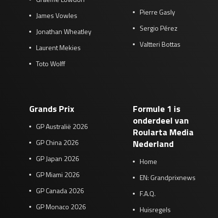
Pierre Gasly
James Vowles
Sergio Pérez
Jonathan Wheatley
Valtteri Bottas
Laurent Mekies
Toto Wolff
Grands Prix
Formule 1 is
onderdeel van
GP Australië 2026
Roularta Media
GP China 2026
Nederland
GP Japan 2026
Home
GP Miami 2026
EN: Grandprixnews
GP Canada 2026
F.A.Q.
GP Monaco 2026
Huisregels