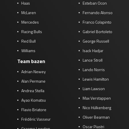
Haas
Esteban Ocon
McLaren
Fernando Alonso
Mercedes
Franco Colapinto
Racing Bulls
Gabriel Bortoleto
Red Bull
George Russell
Williams
Isack Hadjar
Lance Stroll
Team bazen
Lando Norris
Adrian Newey
Lewis Hamilton
Alan Permane
Liam Lawson
Andrea Stella
Max Verstappen
Ayao Komatsu
Nico Hülkenberg
Flavio Briatore
Oliver Bearman
Frédéric Vasseur
Oscar Piastri
Graeme Lowdon