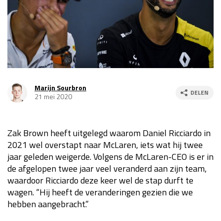
Race
za 13:00 - 15:00
GP VERENIGDE STATEN 2026
23 - 25 okt
GP SÃO PAULO 2026
06 - 08 nov
Marijn Sourbron
DELEN
21 mei 2020
Kwalificatie
za 23:00 - 00:00
Race
zo 21:00 - 23:00
Zak Brown heeft uitgelegd waarom Daniel Ricciardo in
Kwalificatie
za 19:00 - 20:00
2021 wel overstapt naar McLaren, iets wat hij twee
Race
zo 18:00 - 20:00
jaar geleden weigerde. Volgens de McLaren-CEO is er in
de afgelopen twee jaar veel veranderd aan zijn team,
GP MEXICO 2026
30 okt - 01 nov
waardoor Ricciardo deze keer wel de stap durft te
wagen. “
Hij heeft de veranderingen gezien die we
hebben aangebracht.”
LAS VEGAS GRAND PRIX 2026
20 - 22 nov
Kwalificatie
za 22:00 - 23:00