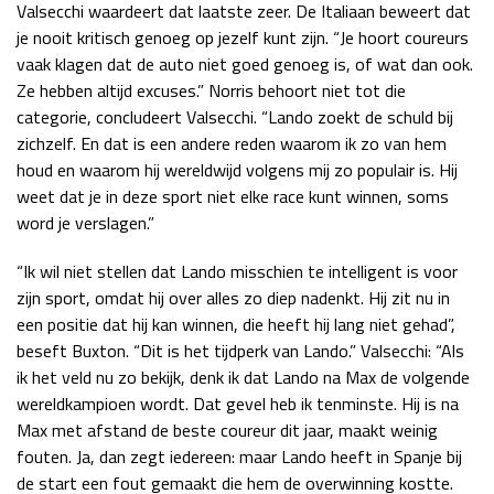
Valsecchi waardeert dat laatste zeer. De Italiaan beweert dat
je nooit kritisch genoeg op jezelf kunt zijn. “Je hoort coureurs
vaak klagen dat de auto niet goed genoeg is, of wat dan ook.
Ze hebben altijd excuses.” Norris behoort niet tot die
categorie, concludeert Valsecchi. “Lando zoekt de schuld bij
zichzelf. En dat is een andere reden waarom ik zo van hem
houd en waarom hij wereldwijd volgens mij zo populair is. Hij
weet dat je in deze sport niet elke race kunt winnen, soms
word je verslagen.”
“Ik wil niet stellen dat Lando misschien te intelligent is voor
zijn sport, omdat hij over alles zo diep nadenkt. Hij zit nu in
een positie dat hij kan winnen, die heeft hij lang niet gehad”,
beseft Buxton. “Dit is het tijdperk van Lando.” Valsecchi: “Als
ik het veld nu zo bekijk, denk ik dat Lando na Max de volgende
wereldkampioen wordt. Dat gevel heb ik tenminste. Hij is na
Max met afstand de beste coureur dit jaar, maakt weinig
fouten. Ja, dan zegt iedereen: maar Lando heeft in Spanje bij
de start een fout gemaakt die hem de overwinning kostte.