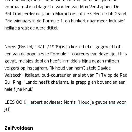
voornaamste uitdager te worden van Max Verstappen. De
Race
zo 21:00 - 23:00
GP ABU DHABI 2026
04 - 06 dec
Brit trad eerder dit jaar in Miami toe tot de selecte club Grand
Prix-winnaars in de Formule 1, en hunkert naar meer. Inclusief
Kwalificatie
za 05:00 - 06:00
heilige graal; de wereldtitel.
Race
zo 05:00 - 07:00
Kwalificatie
za 15:00 - 16:00
Norris (Bristol, 13/11/1999) is in korte tijd uitgegroeid tot
Race
zo 14:00 - 16:00
een van de populairste Formule 1-coureurs van deze tijd. Hij is
gevat, meisjesidool en heeft inmiddels bijna negen miljoen
GP QATAR 2026
27 - 29 nov
volgers op Instagram. “Ik houd van hem”, stelt Davide
Valsecchi, Italiaan, oud-coureur en analist van F1TV op de Red
Bull Ring. “Lando heeft charisma, is grappig en bovendien een
hele fijne knul.”
Kwalificatie
za 19:00 - 20:00
LEES OOK:
Herbert adviseert Norris: ‘Houd je gevoelens voor
Race
zo 17:00 - 19:00
je!’
Zelfvoldaan