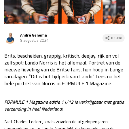
Race
za 13:00 - 15:00
GP VERENIGDE STATEN 2026
23 - 25 okt
André Venema
DELEN
9 augustus 2024
GP SÃO PAULO 2026
06 - 08 nov
Brits, bescheiden, grappig, kritisch, deejay, rijk en vol
Kwalificatie
za 23:00 - 00:00
zelfspot: Lando Norris is het allemaal. Portret van de
Race
zo 21:00 - 23:00
nieuwe lieveling van de Britse fans, hun hoop in bange
racedagen. “Dit is het tijdperk van Lando.” Lees nu het
Kwalificatie
za 19:00 - 20:00
hele portret van Norris in FORMULE 1 Magazine.
Race
zo 18:00 - 20:00
GP MEXICO 2026
30 okt - 01 nov
FORMULE 1 Magazine
editie 11/12 is verkrijgbaar
met gratis
verzending in heel Nederland!
LAS VEGAS GRAND PRIX 2026
20 - 22 nov
Niet Charles Leclerc, zoals zovelen de afgelopen jaren
vermoedden, maar Lando Norris lijkt de komende jaren de
Kwalificatie
za 22:00 - 23:00