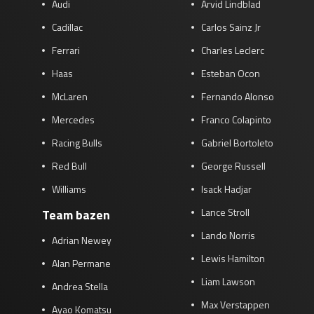
Audi
Arvid Lindblad
Cadillac
Carlos Sainz Jr
Ferrari
Charles Leclerc
Haas
Esteban Ocon
McLaren
Fernando Alonso
Mercedes
Franco Colapinto
Racing Bulls
Gabriel Bortoleto
Red Bull
George Russell
Williams
Isack Hadjar
Lance Stroll
Team bazen
Lando Norris
Adrian Newey
Lewis Hamilton
Alan Permane
Liam Lawson
Andrea Stella
Max Verstappen
Ayao Komatsu