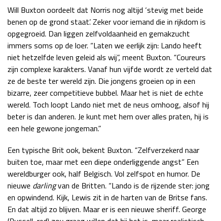
Will Buxton oordeelt dat Norris nog altijd ‘stevig met beide
benen op de grond staat’. Zeker voor iemand die in rijkdom is
opgegroeid. Dan liggen zelfvoldaanheid en gemakzucht
immers soms op de loer. “Laten we eerlijk zijn: Lando heeft
niet hetzelfde leven geleid als wij”, meent Buxton. “Coureurs
zijn complexe karakters. Vanaf hun vijfde wordt ze verteld dat
ze de beste ter wereld zijn. Die jongens groeien op in een
bizarre, zeer competitieve bubbel. Maar het is niet de echte
wereld. Toch loopt Lando niet met de neus omhoog, alsof hij
beter is dan anderen. Je kunt met hem over alles praten, hij is
een hele gewone jongeman.”
Een typische Brit ook, bekent Buxton. “Zelfverzekerd naar
buiten toe, maar met een diepe onderliggende angst” Een
wereldburger ook, half Belgisch. Vol zelfspot en humor. De
nieuwe
darling
van de Britten. “Lando is de rijzende ster: jong
en opwindend. Kijk, Lewis zit in de harten van de Britse fans.
En dat altijd zo blijven. Maar er is een nieuwe sheriff. George
(Russell, red) zou graag willen dat hij het is, maar realistisch