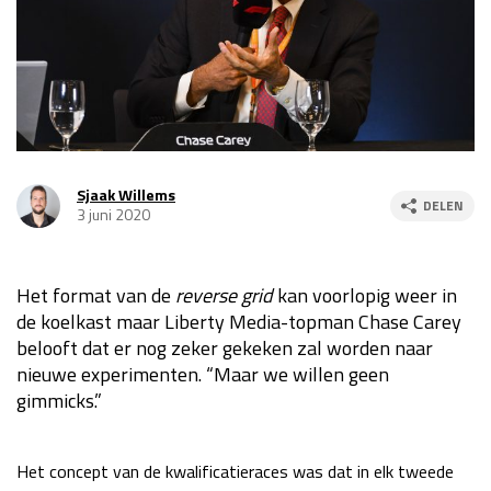
Race
za 13:00 - 15:00
GP VERENIGDE STATEN 2026
23 - 25 okt
GP SÃO PAULO 2026
06 - 08 nov
Sjaak Willems
DELEN
3 juni 2020
Kwalificatie
za 23:00 - 00:00
Race
zo 21:00 - 23:00
Het format van de
reverse grid
kan voorlopig weer in
Kwalificatie
za 19:00 - 20:00
de koelkast maar Liberty Media-topman Chase Carey
Race
zo 18:00 - 20:00
belooft dat er nog zeker gekeken zal worden naar
nieuwe experimenten. “Maar we willen geen
GP MEXICO 2026
30 okt - 01 nov
gimmicks.”
LAS VEGAS GRAND PRIX 2026
20 - 22 nov
Het concept van de kwalificatieraces was dat in elk tweede
Kwalificatie
za 22:00 - 23:00