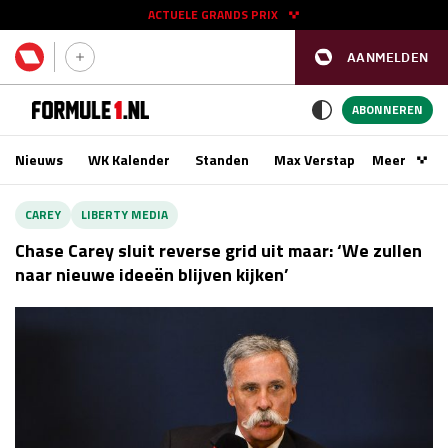
ACTUELE GRANDS PRIX
AANMELDEN
GP SPANJE 2026
11 - 13 sep
ABONNEREN
Nieuws
WK Kalender
Standen
Max Verstappen
Meer
Podca
Kwalificatie
za 16:00 - 17:00
CAREY
LIBERTY MEDIA
Race
zo 15:00 - 17:00
Chase Carey sluit reverse grid uit maar: ‘We zullen
naar nieuwe ideeën blijven kijken’
GP SINGAPORE 2026
09 - 11 okt
GP AZERBEIDZJAN 2026
24 - 26 sep
Kwalificatie
za 15:00 - 16:00
Race
zo 14:00 - 16:00
Kwalificatie
vr 14:00 - 15:00