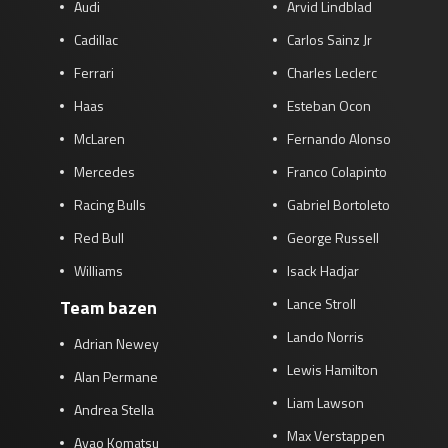
Audi
Arvid Lindblad
Cadillac
Carlos Sainz Jr
Ferrari
Charles Leclerc
Haas
Esteban Ocon
McLaren
Fernando Alonso
Mercedes
Franco Colapinto
Racing Bulls
Gabriel Bortoleto
Red Bull
George Russell
Williams
Isack Hadjar
Lance Stroll
Team bazen
Lando Norris
Adrian Newey
Lewis Hamilton
Alan Permane
Liam Lawson
Andrea Stella
Max Verstappen
Ayao Komatsu