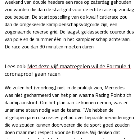
weekend van double headers een race op zaterdag gehouden
Race
zo 21:00 - 23:00
zou worden die dan de startgrid voor de echte race op zondag
GP ABU DHABI 2026
04 - 06 dec
zou bepalen. De startopstelling van de kwalificatierace zou
Kwalificatie
za 05:00 - 06:00
dan de omgekeerde kampioenschapsvolgorde zijn, een
Race
zo 05:00 - 07:00
zogenaamde reverse grid. De laagst geklasseerde coureur dus
van pole en de nummer één in het kampioenschap achteraan.
Kwalificatie
za 15:00 - 16:00
De race zou dan 30 minuten moeten duren.
Race
zo 14:00 - 16:00
Lees ook:
Met deze vijf maatregelen wil de Formule 1
GP QATAR 2026
27 - 29 nov
coronaproof gaan racen
We zullen het (voorlopig) niet in de praktijk zien, Mercedes
was niet gecharmeerd van het plan waarna Racing Point zich
Kwalificatie
za 19:00 - 20:00
daarbij aansloot. Om het plan aan te kunnen nemen, was er
Race
zo 17:00 - 19:00
unanieme steun nodig van de teams. “We hebben de
afgelopen jaren discussies gehad over bepaalde veranderingen
die we zouden kunnen doorvoeren die de sport goed zouden
doen maar met respect voor de historie. Wij denken dat