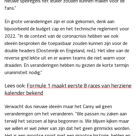
nieuwe spelregels het leuker zouden kunnen maken voor de
fans.”
En grote veranderingen zijn er ook gekomen, denk aan
bijvoorbeeld de budget cap en het technische reglement voor
2022. “In de context van de coronacrisis hebben we ook
ideeën besproken die toepasbaar zouden kunnen zijn voor de
double headers (Oostenrijk en Engeland, red.). Het idee van de
reverse grid lekte uit en er waren teams die niet warm voor
draaiden. En veranderingen hebben nu gezien de korte termijn
unanimiteit nodig.”
Lees ook:
Formule 1 maakt eerste 8 races van herziene
kalender bekend
Verwacht dus nieuwe ideeën maar het Carey wil geen
veranderingen om het veranderen. “We passen nu zaken aan
terwijl het seizoen al bijna begonnen is. We blijven kijken maar
we willen er wel zeker van zijn dat het geen gimmicks worden.
Het is een grootse sport met een grootse historie, helden en