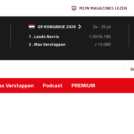
MIJN MAGAZINES LEZEN
GP HONGARIJE 2026
24 - 26 jul
1 . Lando Norris
1:39:56.180
2 . Max Verstappen
+ 15.080
D
x Verstappen
Podcast
PREMIUM