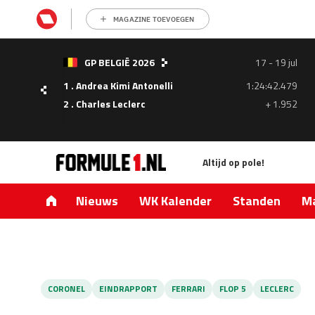
MAGAZINE TOEVOEGEN
GP BELGIË 2026
17 - 19 jul
1 . Andrea Kimi Antonelli
1:24:42.479
- 05
2 . Charles Leclerc
+ 1.952
ul
Altijd op pole!
1.335
0.427
Nieuws
WK Kalender
Standen
Ma
CORONEL
EINDRAPPORT
FERRARI
FLOP 5
LECLERC