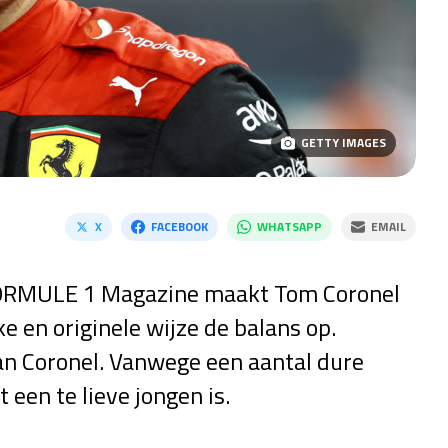
GETTY IMAGES
X
FACEBOOK
WHATSAPP
EMAIL
r FORMULE 1 Magazine maakt Tom Coronel
e en originele wijze de balans op.
van Coronel. Vanwege een aantal dure
een te lieve jongen is.