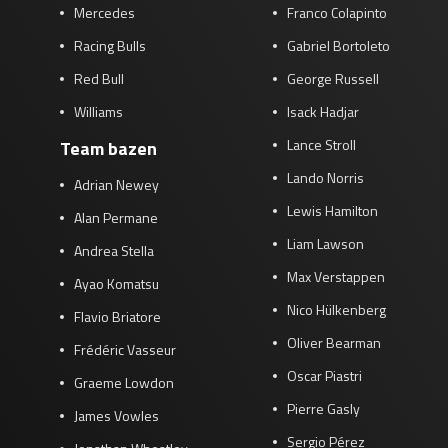
Mercedes
Franco Colapinto
Racing Bulls
Gabriel Bortoleto
Red Bull
George Russell
Williams
Isack Hadjar
Lance Stroll
Team bazen
Lando Norris
Adrian Newey
Lewis Hamilton
Alan Permane
Liam Lawson
Andrea Stella
Max Verstappen
Ayao Komatsu
Nico Hülkenberg
Flavio Briatore
Oliver Bearman
Frédéric Vasseur
Oscar Piastri
Graeme Lowdon
Pierre Gasly
James Vowles
Sergio Pérez