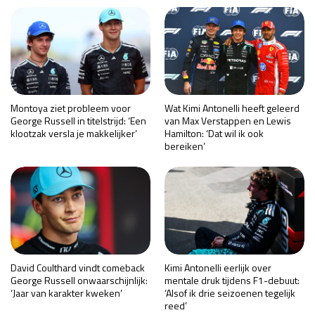
Montoya ziet probleem voor
Wat Kimi Antonelli heeft geleerd
George Russell in titelstrijd: ‘Een
van Max Verstappen en Lewis
klootzak versla je makkelijker’
Hamilton: ‘Dat wil ik ook
bereiken’
David Coulthard vindt comeback
Kimi Antonelli eerlijk over
George Russell onwaarschijnlijk:
mentale druk tijdens F1-debuut:
‘Jaar van karakter kweken’
‘Alsof ik drie seizoenen tegelijk
reed’