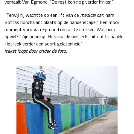
verhaalt Van Egmond. “De rest kon nog verder hinken.”
Race
zo 21:00 - 23:00
GP ABU DHABI 2026
04 - 06 dec
“Terwijl hij wachtte op een lift van de
medical car
, nam
Kwalificatie
za 05:00 - 06:00
Bottas nonchalant plaats op de bandenstapel.” Een mooi
Race
zo 05:00 - 07:00
moment voor Van Egmond om af te drukken. Wat hem
opviel? “Zijn houding. Hij straalde niet echt uit dat hij baalde.
Kwalificatie
za 15:00 - 16:00
Het leek eerder een soort gelatenheid.”
Race
zo 14:00 - 16:00
(tekst loopt door onder de foto)
GP QATAR 2026
27 - 29 nov
Kwalificatie
za 19:00 - 20:00
Race
zo 17:00 - 19:00