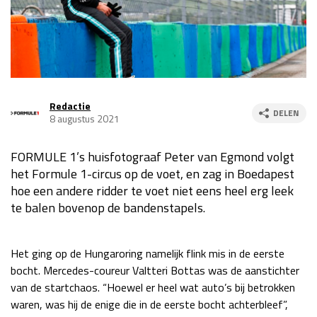
Race
za 13:00 - 15:00
GP VERENIGDE STATEN 2026
23 - 25 okt
Redactie
DELEN
8 augustus 2021
GP SÃO PAULO 2026
06 - 08 nov
Kwalificatie
za 23:00 - 00:00
FORMULE 1’s huisfotograaf Peter van Egmond volgt
Race
zo 21:00 - 23:00
het Formule 1-circus op de voet, en zag in Boedapest
hoe een andere ridder te voet niet eens heel erg leek
Kwalificatie
za 19:00 - 20:00
te balen bovenop de bandenstapels.
Race
zo 18:00 - 20:00
GP MEXICO 2026
30 okt - 01 nov
Het ging op de Hungaroring namelijk flink mis in de eerste
bocht. Mercedes-coureur Valtteri Bottas was de aanstichter
van de startchaos. “Hoewel er heel wat auto’s bij betrokken
LAS VEGAS GRAND PRIX 2026
20 - 22 nov
waren, was hij de enige die in de eerste bocht achterbleef”,
Kwalificatie
za 22:00 - 23:00