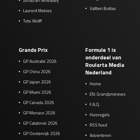
Jonathan Wheatley
Valtteri Bottas
Laurent Mekies
Toto Wolff
Grands Prix
Formule 1 is
onderdeel van
GP Australië 2026
Roularta Media
GP China 2026
Nederland
GP Japan 2026
Home
GP Miami 2026
EN: Grandprixnews
GP Canada 2026
F.A.Q.
GP Monaco 2026
Huisregels
GP Catalonië 2026
RSS feed
GP Oostenrijk 2026
Adverteren