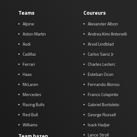
Teams
Coureurs
Alpine
Alexander Albon
Aston Martin
Andrea Kimi Antonelli
Audi
Arvid Lindblad
Cadillac
Carlos Sainz Jr
Ferrari
Charles Leclerc
Haas
Esteban Ocon
McLaren
Fernando Alonso
Mercedes
Franco Colapinto
Racing Bulls
Gabriel Bortoleto
Red Bull
George Russell
Williams
Isack Hadjar
Lance Stroll
Team bazen