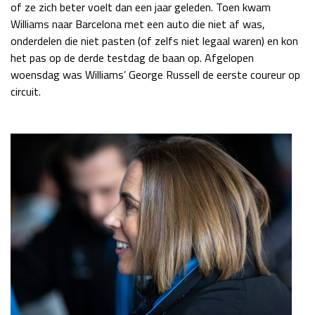
of ze zich beter voelt dan een jaar geleden. Toen kwam
Race
zo 21:00 - 23:00
Williams naar Barcelona met een auto die niet af was,
GP ABU DHABI 2026
04 - 06 dec
onderdelen die niet pasten (of zelfs niet legaal waren) en kon
Kwalificatie
za 05:00 - 06:00
het pas op de derde testdag de baan op. Afgelopen
Race
zo 05:00 - 07:00
woensdag was Williams’ George Russell de eerste coureur op
circuit.
Kwalificatie
za 15:00 - 16:00
Race
zo 14:00 - 16:00
GP QATAR 2026
27 - 29 nov
Kwalificatie
za 19:00 - 20:00
Race
zo 17:00 - 19:00