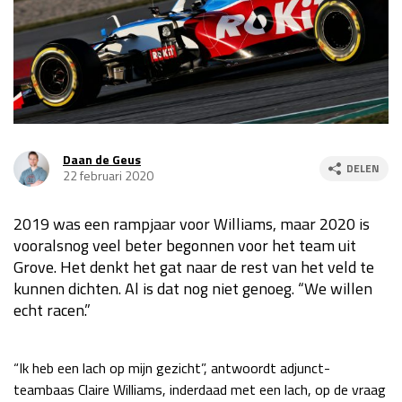
Race
za 13:00 - 15:00
GP VERENIGDE STATEN 2026
23 - 25 okt
GP SÃO PAULO 2026
06 - 08 nov
Daan de Geus
DELEN
22 februari 2020
Kwalificatie
za 23:00 - 00:00
Race
zo 21:00 - 23:00
2019 was een rampjaar voor Williams, maar 2020 is
Kwalificatie
za 19:00 - 20:00
vooralsnog veel beter begonnen voor het team uit
Grove. Het denkt het gat naar de rest van het veld te
Race
zo 18:00 - 20:00
kunnen dichten. Al is dat nog niet genoeg. “We willen
echt racen.”
GP MEXICO 2026
30 okt - 01 nov
“Ik heb een lach op mijn gezicht”, antwoordt adjunct-
LAS VEGAS GRAND PRIX 2026
20 - 22 nov
teambaas Claire Williams, inderdaad met een lach, op de vraag
Kwalificatie
za 22:00 - 23:00