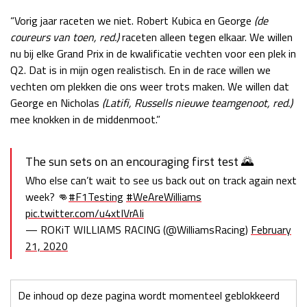
“Vorig jaar raceten we niet. Robert Kubica en George
(de
coureurs van toen, red.)
raceten alleen tegen elkaar. We willen
nu bij elke Grand Prix in de kwalificatie vechten voor een plek in
Q2. Dat is in mijn ogen realistisch. En in de race willen we
vechten om plekken die ons weer trots maken. We willen dat
George en Nicholas
(Latifi, Russells nieuwe teamgenoot, red.)
mee knokken in de middenmoot.”
The sun sets on an encouraging first test 🌄
Who else can’t wait to see us back out on track again next
week? 👊
#F1Testing
#WeAreWilliams
pic.twitter.com/u4xtIVrAIi
— ROKiT WILLIAMS RACING (@WilliamsRacing)
February
21, 2020
De inhoud op deze pagina wordt momenteel geblokkeerd