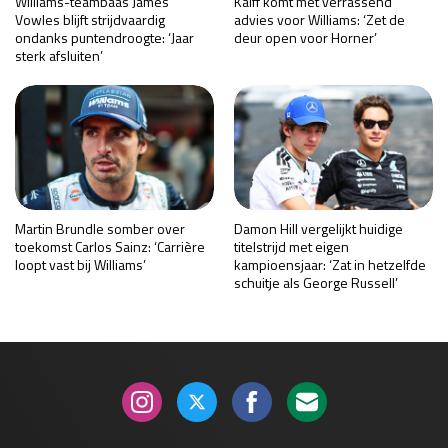
Williams-teambaas James
Kalff komt met verrassend
Vowles blijft strijdvaardig
advies voor Williams: ‘Zet de
ondanks puntendroogte: ‘Jaar
deur open voor Horner’
sterk afsluiten’
Martin Brundle somber over
Damon Hill vergelijkt huidige
toekomst Carlos Sainz: ‘Carrière
titelstrijd met eigen
loopt vast bij Williams’
kampioensjaar: ‘Zat in hetzelfde
schuitje als George Russell’