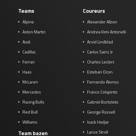
Teams
Coureurs
Alpine
Alexander Albon
Aston Martin
Andrea Kimi Antonelli
Audi
Arvid Lindblad
Cadillac
Carlos Sainz Jr
Ferrari
Charles Leclerc
Haas
Esteban Ocon
McLaren
Fernando Alonso
Mercedes
Franco Colapinto
Racing Bulls
Gabriel Bortoleto
Red Bull
George Russell
Williams
Isack Hadjar
Lance Stroll
Team bazen