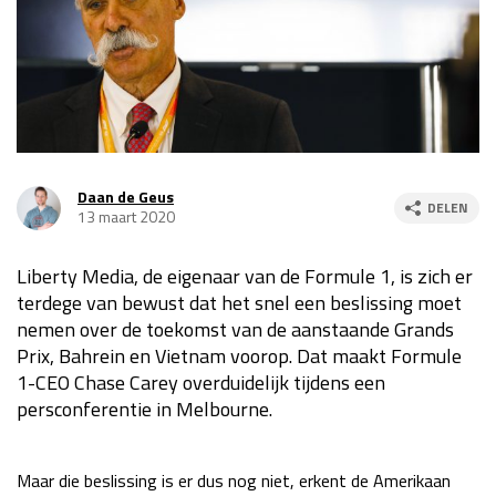
Race
za 13:00 - 15:00
GP VERENIGDE STATEN 2026
23 - 25 okt
GP SÃO PAULO 2026
06 - 08 nov
Daan de Geus
DELEN
13 maart 2020
Kwalificatie
za 23:00 - 00:00
Race
zo 21:00 - 23:00
Liberty Media, de eigenaar van de Formule 1, is zich er
Kwalificatie
za 19:00 - 20:00
terdege van bewust dat het snel een beslissing moet
nemen over de toekomst van de aanstaande Grands
Race
zo 18:00 - 20:00
Prix, Bahrein en Vietnam voorop. Dat maakt Formule
1-CEO Chase Carey overduidelijk tijdens een
GP MEXICO 2026
30 okt - 01 nov
persconferentie in Melbourne.
LAS VEGAS GRAND PRIX 2026
20 - 22 nov
Maar die beslissing is er dus nog niet, erkent de Amerikaan
Kwalificatie
za 22:00 - 23:00