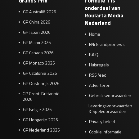
Grands Prix
Formule 1 is
onderdeel van
GP Australië 2026
Roularta Media
GP China 2026
Nederland
GP Japan 2026
Home
GP Miami 2026
EN: Grandprixnews
GP Canada 2026
F.A.Q.
GP Monaco 2026
Huisregels
GP Catalonië 2026
RSS feed
GP Oostenrijk 2026
Adverteren
GP Groot-Brittannië
Gebruiksvoorwaarden
2026
Leveringsvoorwaarden
GP België 2026
& Spelvoorwaarden
GP Hongarije 2026
Privacy beleid
GP Nederland 2026
Cookie informatie