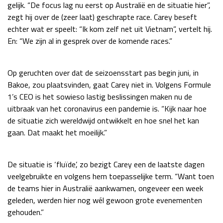
gelijk. “De focus lag nu eerst op Australië en de situatie hier”,
Race
zo 21:00 - 23:00
zegt hij over de (zeer laat) geschrapte race. Carey beseft
GP ABU DHABI 2026
04 - 06 dec
echter wat er speelt: “Ik kom zelf net uit Vietnam”, vertelt hij.
Kwalificatie
za 05:00 - 06:00
En: “We zijn al in gesprek over de komende races.”
Race
zo 05:00 - 07:00
Kwalificatie
za 15:00 - 16:00
Op geruchten over dat de seizoensstart pas begin juni, in
Race
zo 14:00 - 16:00
Bakoe, zou plaatsvinden, gaat Carey niet in. Volgens Formule
1’s CEO is het sowieso lastig beslissingen maken nu de
uitbraak van het coronavirus een pandemie is. “Kijk naar hoe
GP QATAR 2026
27 - 29 nov
de situatie zich wereldwijd ontwikkelt en hoe snel het kan
gaan. Dat maakt het moeilijk.”
Kwalificatie
za 19:00 - 20:00
De situatie is ‘fluïde’, zo bezigt Carey een de laatste dagen
Race
zo 17:00 - 19:00
veelgebruikte en volgens hem toepasselijke term. “Want toen
de teams hier in Australië aankwamen, ongeveer een week
geleden, werden hier nog wél gewoon grote evenementen
gehouden.”