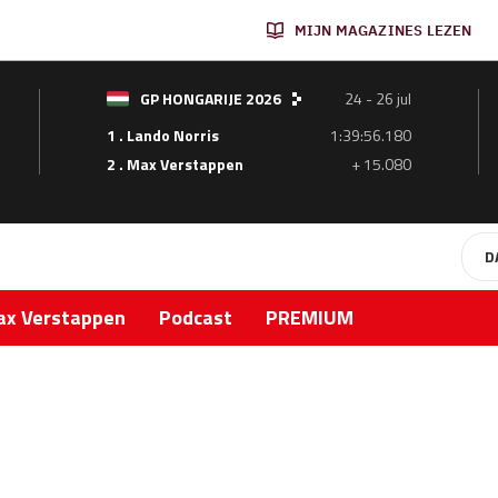
MIJN MAGAZINES LEZEN
GP HONGARIJE 2026
24 - 26 jul
1 . Lando Norris
1:39:56.180
2 . Max Verstappen
+ 15.080
D
x Verstappen
Podcast
PREMIUM