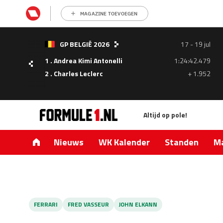
MAGAZINE TOEVOEGEN
- 05
GP BELGIË 2026
17 - 19 jul
ul
1 . Andrea Kimi Antonelli
1:24:42.479
1.335
2 . Charles Leclerc
+ 1.952
0.427
Altijd op pole!
Nieuws
WK Kalender
Standen
Ma
FERRARI
FRED VASSEUR
JOHN ELKANN