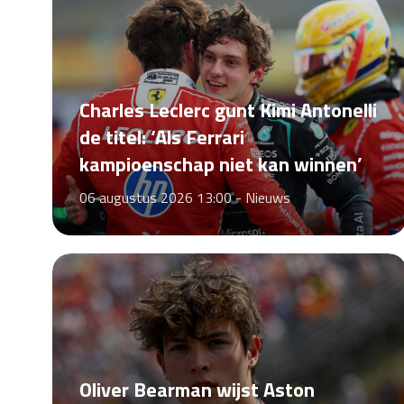
Charles Leclerc gunt Kimi Antonelli
de titel: ‘Als Ferrari
kampioenschap niet kan winnen’
06 augustus 2026 13:00 -
Nieuws
Oliver Bearman wijst Aston