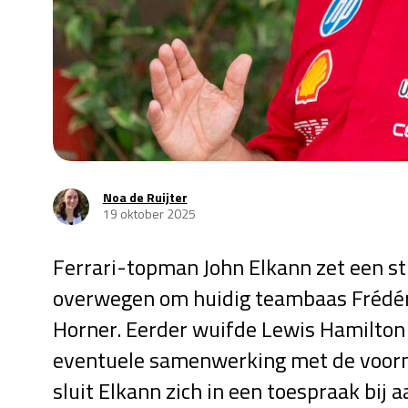
Noa de Ruijter
19 oktober 2025
Ferrari-topman John Elkann zet een st
overwegen om huidig teambaas Frédéri
Horner. Eerder wuifde Lewis Hamilton 
eventuele samenwerking met de voorm
sluit Elkann zich in een toespraak bij a