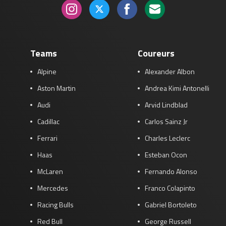
Teams
Coureurs
Alpine
Alexander Albon
Aston Martin
Andrea Kimi Antonelli
Audi
Arvid Lindblad
Cadillac
Carlos Sainz Jr
Ferrari
Charles Leclerc
Haas
Esteban Ocon
McLaren
Fernando Alonso
Mercedes
Franco Colapinto
Racing Bulls
Gabriel Bortoleto
Red Bull
George Russell