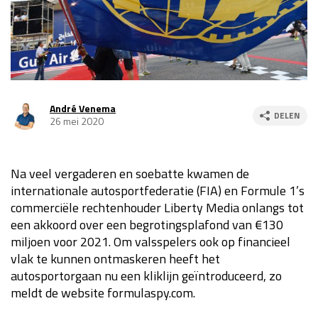
Race
za 13:00 - 15:00
GP VERENIGDE STATEN 2026
23 - 25 okt
André Venema
DELEN
GP SÃO PAULO 2026
06 - 08 nov
26 mei 2020
Kwalificatie
za 23:00 - 00:00
Race
zo 21:00 - 23:00
Na veel vergaderen en soebatte kwamen de
internationale autosportfederatie (FIA) en Formule 1’s
Kwalificatie
za 19:00 - 20:00
commerciële rechtenhouder Liberty Media onlangs tot
Race
zo 18:00 - 20:00
een akkoord over een begrotingsplafond van €130
miljoen voor 2021. Om valsspelers ook op financieel
GP MEXICO 2026
30 okt - 01 nov
vlak te kunnen ontmaskeren heeft het
autosportorgaan nu een kliklijn geïntroduceerd, zo
meldt de website formulaspy.com.
LAS VEGAS GRAND PRIX 2026
20 - 22 nov
Kwalificatie
za 22:00 - 23:00