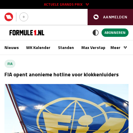
ACTUELE GRANDS PRIX
AANMELDEN
GP SPANJE 2026
11 - 13 sep
ABONNEREN
Nieuws
WK Kalender
Standen
Max Verstappen
Meer
Podca
Kwalificatie
za 16:00 - 17:00
FIA
Race
zo 15:00 - 17:00
FIA opent anonieme hotline voor klokkenluiders
GP SINGAPORE 2026
09 - 11 okt
GP AZERBEIDZJAN 2026
24 - 26 sep
Kwalificatie
za 15:00 - 16:00
Race
zo 14:00 - 16:00
Kwalificatie
vr 14:00 - 15:00