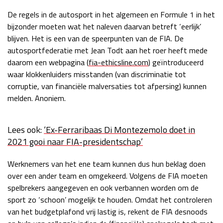
Race
zo 21:00 - 23:00
De regels in de autosport in het algemeen en Formule 1 in het
GP ABU DHABI 2026
04 - 06 dec
bijzonder moeten wat het naleven daarvan betreft ‘eerlijk’
Kwalificatie
za 05:00 - 06:00
blijven. Het is een van de speerpunten van de FIA. De
Race
zo 05:00 - 07:00
autosportfederatie met Jean Todt aan het roer heeft mede
daarom een webpagina (
fia-ethicsline.com
) geïntroduceerd
Kwalificatie
za 15:00 - 16:00
waar klokkenluiders misstanden (van discriminatie tot
Race
zo 14:00 - 16:00
corruptie, van financiële malversaties tot afpersing) kunnen
melden. Anoniem.
GP QATAR 2026
27 - 29 nov
Lees ook:
‘Ex-Ferraribaas Di Montezemolo doet in
2021 gooi naar FIA-presidentschap’
Kwalificatie
za 19:00 - 20:00
Werknemers van het ene team kunnen dus hun beklag doen
Race
zo 17:00 - 19:00
over een ander team en omgekeerd. Volgens de FIA moeten
spelbrekers aangegeven en ook verbannen worden om de
sport zo ‘schoon’ mogelijk te houden. Omdat het controleren
van het budgetplafond vrij lastig is, rekent de FIA desnoods