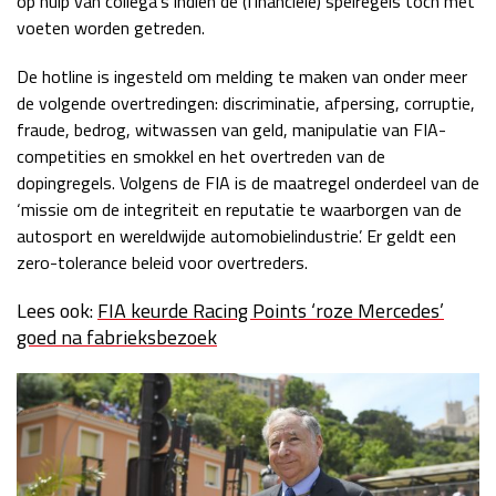
op hulp van collega’s indien de (financiële) spelregels toch met
voeten worden getreden.
De hotline is ingesteld om melding te maken van onder meer
de volgende overtredingen: discriminatie, afpersing, corruptie,
fraude, bedrog, witwassen van geld, manipulatie van FIA-
competities en smokkel en het overtreden van de
dopingregels. Volgens de FIA is de maatregel onderdeel van de
‘missie om de integriteit en reputatie te waarborgen van de
autosport en wereldwijde automobielindustrie’. Er geldt een
zero-tolerance beleid voor overtreders.
Lees ook:
FIA keurde Racing Points ‘roze Mercedes’
goed na fabrieksbezoek