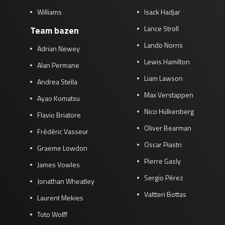
Williams
Isack Hadjar
Lance Stroll
Team bazen
Lando Norris
Adrian Newey
Lewis Hamilton
Alan Permane
Liam Lawson
Andrea Stella
Max Verstappen
Ayao Komatsu
Nico Hülkenberg
Flavio Briatore
Oliver Bearman
Frédéric Vasseur
Oscar Piastri
Graeme Lowdon
Pierre Gasly
James Vowles
Sergio Pérez
Jonathan Wheatley
Valtteri Bottas
Laurent Mekies
Toto Wolff