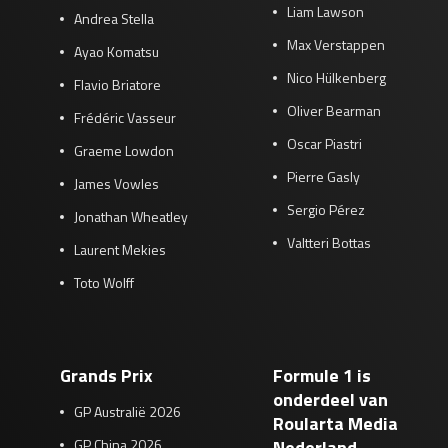
Liam Lawson
Andrea Stella
Max Verstappen
Ayao Komatsu
Nico Hülkenberg
Flavio Briatore
Oliver Bearman
Frédéric Vasseur
Oscar Piastri
Graeme Lowdon
Pierre Gasly
James Vowles
Sergio Pérez
Jonathan Wheatley
Valtteri Bottas
Laurent Mekies
Toto Wolff
Grands Prix
Formule 1 is
onderdeel van
GP Australië 2026
Roularta Media
GP China 2026
Nederland