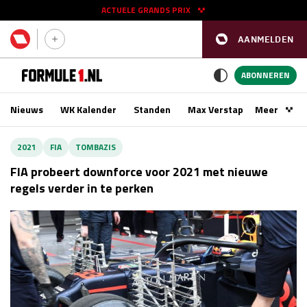
ACTUELE GRANDS PRIX
AANMELDEN
GP SPANJE 2026
11 - 13 sep
ABONNEREN
Nieuws
WK Kalender
Standen
Max Verstappen
Meer
Podca
Kwalificatie
za 16:00 - 17:00
2021
FIA
TOMBAZIS
Race
zo 15:00 - 17:00
FIA probeert downforce voor 2021 met nieuwe
regels verder in te perken
GP SINGAPORE 2026
09 - 11 okt
GP AZERBEIDZJAN 2026
24 - 26 sep
Kwalificatie
za 15:00 - 16:00
Race
zo 14:00 - 16:00
Kwalificatie
vr 14:00 - 15:00