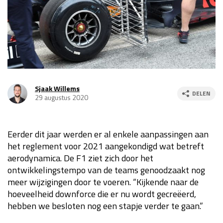
Race
za 13:00 - 15:00
GP VERENIGDE STATEN 2026
23 - 25 okt
GP SÃO PAULO 2026
06 - 08 nov
Sjaak Willems
DELEN
29 augustus 2020
Kwalificatie
za 23:00 - 00:00
Race
zo 21:00 - 23:00
Eerder dit jaar werden er al enkele aanpassingen aan
Kwalificatie
za 19:00 - 20:00
het reglement voor 2021 aangekondigd wat betreft
Race
zo 18:00 - 20:00
aerodynamica. De F1 ziet zich door het
ontwikkelingstempo van de teams genoodzaakt nog
GP MEXICO 2026
30 okt - 01 nov
meer wijzigingen door te voeren. “Kijkende naar de
hoeveelheid downforce die er nu wordt gecreëerd,
hebben we besloten nog een stapje verder te gaan.”
LAS VEGAS GRAND PRIX 2026
20 - 22 nov
Kwalificatie
za 22:00 - 23:00