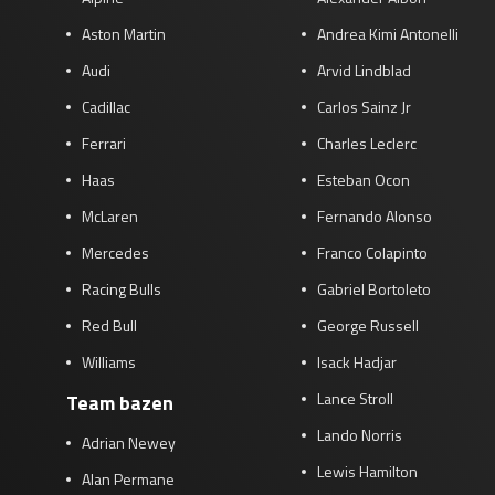
Aston Martin
Andrea Kimi Antonelli
Audi
Arvid Lindblad
Cadillac
Carlos Sainz Jr
Ferrari
Charles Leclerc
Haas
Esteban Ocon
McLaren
Fernando Alonso
Mercedes
Franco Colapinto
Racing Bulls
Gabriel Bortoleto
Red Bull
George Russell
Williams
Isack Hadjar
Lance Stroll
Team bazen
Lando Norris
Adrian Newey
Lewis Hamilton
Alan Permane