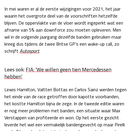
Race
zo 21:00 - 23:00
In mei waren er al de eerste wijzigingen voor 2021, het jaar
GP ABU DHABI 2026
04 - 06 dec
waarin het overgrote deel van de voorschriften hetzelfde
Kwalificatie
za 05:00 - 06:00
blijven. De oppervlakte van de vloer wordt ingeperkt wat een
Race
zo 05:00 - 07:00
afname van 5% aan downforce zou moeten opleveren. Men
wil in de volgende jaargang dezelfde banden gebruiken maar
Kwalificatie
za 15:00 - 16:00
kreeg dus tijdens de twee Britse GP’s een wake-up call, zo
Race
zo 14:00 - 16:00
schrijft
Autosport
.
GP QATAR 2026
27 - 29 nov
Lees ook:
FIA: ‘We willen geen tien Mercedessen
hebben’
Lewis Hamilton, Valtteri Bottas en Carlos Sainz werden tegen
Kwalificatie
za 19:00 - 20:00
het einde van de race getroffen door kapotte voorbanden,
Race
zo 17:00 - 19:00
het kostte Hamilton bijna de zege. In de tweede editie waren
er nog meer problemen met banden, een situatie waar Max
Verstappen van profiteerde en won. Op het eerste gezicht
leverde het wel een vermakelijk bandengevecht op maar Pirelli