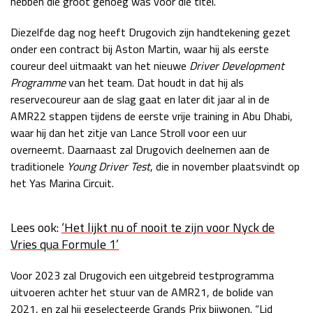
hebben die groot genoeg was voor die titel.
Race
zo 21:00 - 23:00
GP ABU DHABI 2026
04 - 06 dec
Diezelfde dag nog heeft Drugovich zijn handtekening gezet
onder een contract bij Aston Martin, waar hij als eerste
Kwalificatie
za 05:00 - 06:00
coureur deel uitmaakt van het nieuwe
Driver Development
Race
zo 05:00 - 07:00
Programme
van het team. Dat houdt in dat hij als
reservecoureur aan de slag gaat en later dit jaar al in de
Kwalificatie
za 15:00 - 16:00
AMR22 stappen tijdens de eerste vrije training in Abu Dhabi,
Race
zo 14:00 - 16:00
waar hij dan het zitje van Lance Stroll voor een uur
overneemt. Daarnaast zal Drugovich deelnemen aan de
GP QATAR 2026
27 - 29 nov
traditionele
Young Driver Test
, die in november plaatsvindt op
het Yas Marina Circuit.
Kwalificatie
za 19:00 - 20:00
Lees ook:
‘Het lijkt nu of nooit te zijn voor Nyck de
Race
zo 17:00 - 19:00
Vries qua Formule 1’
Voor 2023 zal Drugovich een uitgebreid testprogramma
uitvoeren achter het stuur van de AMR21, de bolide van
2021, en zal hij geselecteerde Grands Prix bijwonen. “Lid