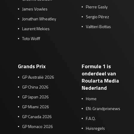
Pierre Gasly
James Vowles
Sergio Pérez
Jonathan Wheatley
Valtteri Bottas
Laurent Mekies
Toto Wolff
Grands Prix
Formule 1 is
onderdeel van
GP Australië 2026
Roularta Media
GP China 2026
Nederland
GP Japan 2026
Home
GP Miami 2026
EN: Grandprixnews
GP Canada 2026
F.A.Q.
GP Monaco 2026
Huisregels