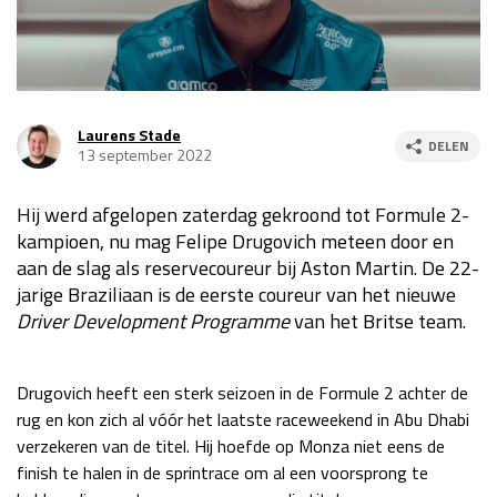
Race
za 13:00 - 15:00
GP VERENIGDE STATEN 2026
23 - 25 okt
Laurens Stade
DELEN
13 september 2022
GP SÃO PAULO 2026
06 - 08 nov
Hij werd afgelopen zaterdag gekroond tot Formule 2-
Kwalificatie
za 23:00 - 00:00
kampioen, nu mag Felipe Drugovich meteen door en
Race
zo 21:00 - 23:00
aan de slag als reservecoureur bij Aston Martin. De 22-
jarige Braziliaan is de eerste coureur van het nieuwe
Kwalificatie
za 19:00 - 20:00
Driver Development Programme
van het Britse team.
Race
zo 18:00 - 20:00
GP MEXICO 2026
30 okt - 01 nov
Drugovich heeft een sterk seizoen in de Formule 2 achter de
rug en kon zich al vóór het laatste raceweekend in Abu Dhabi
verzekeren van de titel. Hij hoefde op Monza niet eens de
LAS VEGAS GRAND PRIX 2026
20 - 22 nov
finish te halen in de sprintrace om al een voorsprong te
Kwalificatie
za 22:00 - 23:00