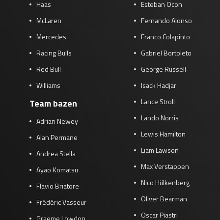
Haas
Esteban Ocon
McLaren
Fernando Alonso
Mercedes
Franco Colapinto
Racing Bulls
Gabriel Bortoleto
Red Bull
George Russell
Williams
Isack Hadjar
Lance Stroll
Team bazen
Lando Norris
Adrian Newey
Lewis Hamilton
Alan Permane
Liam Lawson
Andrea Stella
Max Verstappen
Ayao Komatsu
Nico Hülkenberg
Flavio Briatore
Oliver Bearman
Frédéric Vasseur
Oscar Piastri
Graeme Lowdon