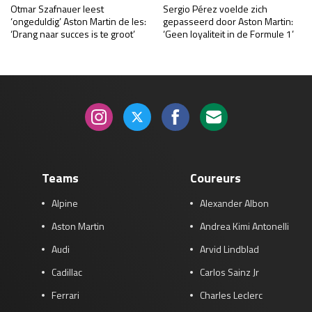
Otmar Szafnauer leest
Sergio Pérez voelde zich
‘ongeduldig’ Aston Martin de les:
gepasseerd door Aston Martin:
‘Drang naar succes is te groot’
‘Geen loyaliteit in de Formule 1’
Teams
Coureurs
Alpine
Alexander Albon
Aston Martin
Andrea Kimi Antonelli
Audi
Arvid Lindblad
Cadillac
Carlos Sainz Jr
Ferrari
Charles Leclerc