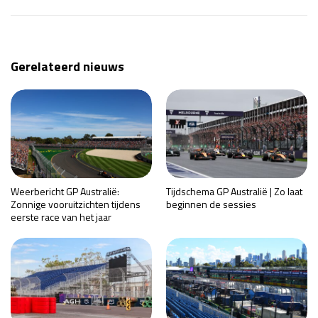
Race
zo 21:00 - 23:00
GP ABU DHABI 2026
04 - 06 dec
Kwalificatie
za 05:00 - 06:00
Gerelateerd nieuws
Race
zo 05:00 - 07:00
Kwalificatie
za 15:00 - 16:00
Race
zo 14:00 - 16:00
GP QATAR 2026
27 - 29 nov
Weerbericht GP Australië:
Tijdschema GP Australië | Zo laat
Zonnige vooruitzichten tijdens
beginnen de sessies
eerste race van het jaar
Kwalificatie
za 19:00 - 20:00
Race
zo 17:00 - 19:00