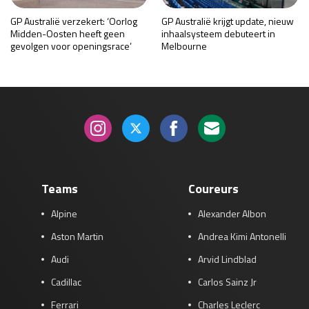
GP Australië verzekert: ‘Oorlog
GP Australië krijgt update, nieuw
Midden-Oosten heeft geen
inhaalsysteem debuteert in
gevolgen voor openingsrace’
Melbourne
Teams
Coureurs
Alpine
Alexander Albon
Aston Martin
Andrea Kimi Antonelli
Audi
Arvid Lindblad
Cadillac
Carlos Sainz Jr
Ferrari
Charles Leclerc