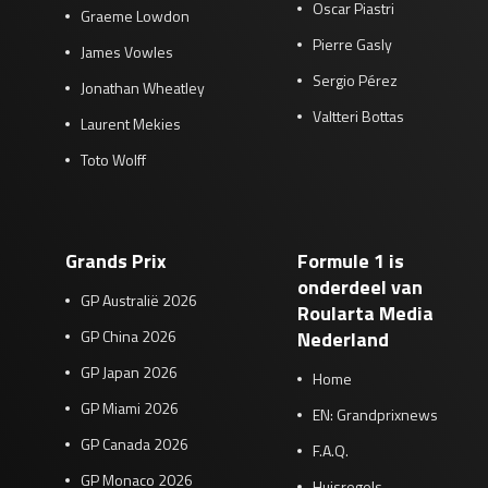
Oscar Piastri
Graeme Lowdon
Pierre Gasly
James Vowles
Sergio Pérez
Jonathan Wheatley
Valtteri Bottas
Laurent Mekies
Toto Wolff
Grands Prix
Formule 1 is
onderdeel van
GP Australië 2026
Roularta Media
GP China 2026
Nederland
GP Japan 2026
Home
GP Miami 2026
EN: Grandprixnews
GP Canada 2026
F.A.Q.
GP Monaco 2026
Huisregels