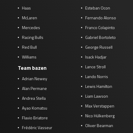
Haas
Esteban Ocon
McLaren
Fernando Alonso
Mercedes
Franco Colapinto
Racing Bulls
Gabriel Bortoleto
Red Bull
George Russell
Williams
Isack Hadjar
Lance Stroll
Team bazen
Lando Norris
Adrian Newey
Lewis Hamilton
Alan Permane
Liam Lawson
Andrea Stella
Max Verstappen
Ayao Komatsu
Nico Hülkenberg
Flavio Briatore
Oliver Bearman
Frédéric Vasseur