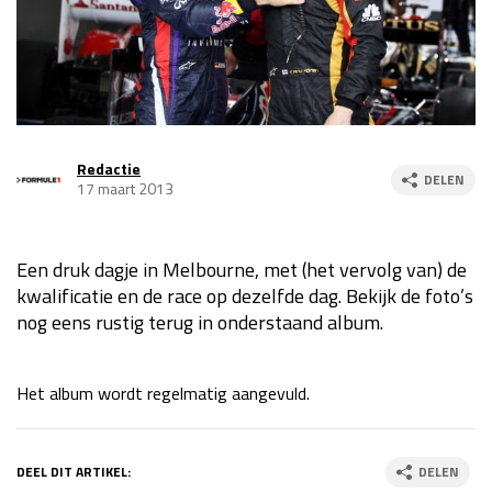
Race
za 13:00 - 15:00
GP VERENIGDE STATEN 2026
23 - 25 okt
Redactie
DELEN
GP SÃO PAULO 2026
06 - 08 nov
17 maart 2013
Kwalificatie
za 23:00 - 00:00
Race
zo 21:00 - 23:00
Een druk dagje in Melbourne, met (het vervolg van) de
kwalificatie en de race op dezelfde dag. Bekijk de foto’s
Kwalificatie
za 19:00 - 20:00
nog eens rustig terug in onderstaand album.
Race
zo 18:00 - 20:00
GP MEXICO 2026
30 okt - 01 nov
Het album wordt regelmatig aangevuld.
LAS VEGAS GRAND PRIX 2026
20 - 22 nov
DEEL DIT ARTIKEL:
DELEN
Kwalificatie
za 22:00 - 23:00