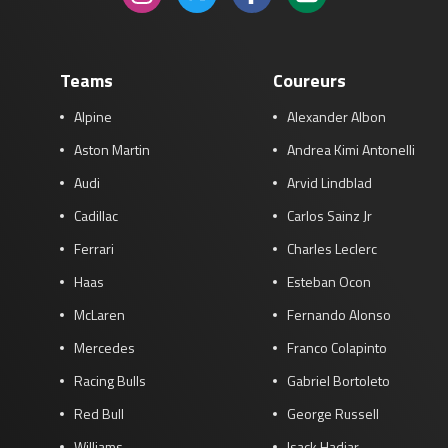
Teams
Coureurs
Alpine
Alexander Albon
Aston Martin
Andrea Kimi Antonelli
Audi
Arvid Lindblad
Cadillac
Carlos Sainz Jr
Ferrari
Charles Leclerc
Haas
Esteban Ocon
McLaren
Fernando Alonso
Mercedes
Franco Colapinto
Racing Bulls
Gabriel Bortoleto
Red Bull
George Russell
Williams
Isack Hadjar