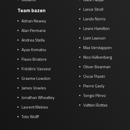
Lance Stroll
Team bazen
Lando Norris
Adrian Newey
Lewis Hamilton
Alan Permane
Liam Lawson
Andrea Stella
Max Verstappen
Ayao Komatsu
Nico Hülkenberg
Flavio Briatore
Oliver Bearman
Frédéric Vasseur
Oscar Piastri
Graeme Lowdon
Pierre Gasly
James Vowles
Sergio Pérez
Jonathan Wheatley
Valtteri Bottas
Laurent Mekies
Toto Wolff