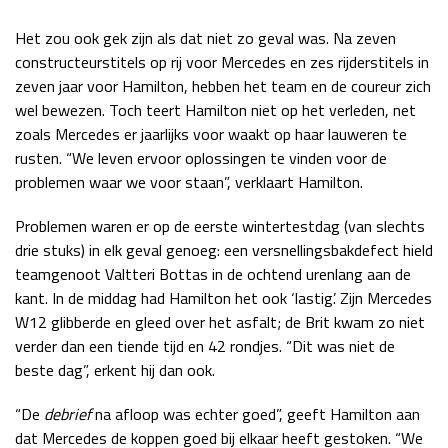
Race
zo 21:00 - 23:00
Het zou ook gek zijn als dat niet zo geval was. Na zeven
GP ABU DHABI 2026
04 - 06 dec
constructeurstitels op rij voor Mercedes en zes rijderstitels in
Kwalificatie
za 05:00 - 06:00
zeven jaar voor Hamilton, hebben het team en de coureur zich
Race
zo 05:00 - 07:00
wel bewezen. Toch teert Hamilton niet op het verleden, net
zoals Mercedes er jaarlijks voor waakt op haar lauweren te
Kwalificatie
za 15:00 - 16:00
rusten. “We leven ervoor oplossingen te vinden voor de
Race
zo 14:00 - 16:00
problemen waar we voor staan”, verklaart Hamilton.
GP QATAR 2026
27 - 29 nov
Problemen waren er op de eerste wintertestdag (van slechts
drie stuks) in elk geval genoeg: een versnellingsbakdefect hield
teamgenoot Valtteri Bottas in de ochtend urenlang aan de
kant. In de middag had Hamilton het ook ‘lastig’. Zijn Mercedes
Kwalificatie
za 19:00 - 20:00
W12 glibberde en gleed over het asfalt; de Brit kwam zo niet
verder dan een tiende tijd en 42 rondjes. “Dit was niet de
Race
zo 17:00 - 19:00
beste dag”, erkent hij dan ook.
“De
debrief
na afloop was echter goed”, geeft Hamilton aan
dat Mercedes de koppen goed bij elkaar heeft gestoken. “We