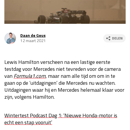
Race
za 13:00 - 15:00
GP VERENIGDE STATEN 2026
23 - 25 okt
Daan de Geus
DELEN
12 maart 2021
GP SÃO PAULO 2026
06 - 08 nov
Kwalificatie
za 23:00 - 00:00
Lewis Hamilton verscheen na een lastige eerste
Race
zo 21:00 - 23:00
testdag voor Mercedes niet tevreden voor de camera
van
Formula1.com
, maar nam alle tijd om om in te
Kwalificatie
za 19:00 - 20:00
gaan op de ‘uitdagingen’ die Mercedes nu wachten.
Race
zo 18:00 - 20:00
Uitdagingen waar hij en Mercedes helemaal klaar voor
zijn, volgens Hamilton.
GP MEXICO 2026
30 okt - 01 nov
Wintertest Podcast Dag 1: ‘Nieuwe Honda-motor is
echt een stap vooruit’
LAS VEGAS GRAND PRIX 2026
20 - 22 nov
Kwalificatie
za 22:00 - 23:00