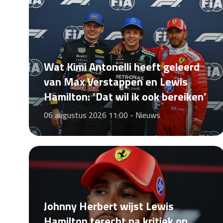
Wat Kimi Antonelli heeft geleerd
van Max Verstappen en Lewis
Hamilton: ‘Dat wil ik ook bereiken’
06 augustus 2026 11:00 -
Nieuws
Johnny Herbert wijst Lewis
Hamilton terecht na kritiek op