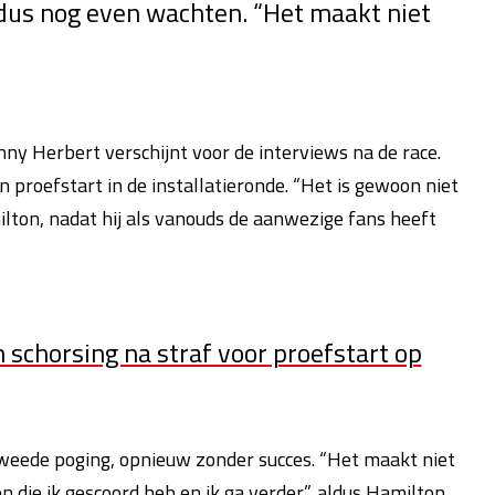
us nog even wachten. “Het maakt niet
hnny Herbert verschijnt voor de interviews na de race.
jn proefstart in de installatieronde. “Het is gewoon niet
milton, nadat hij als vanouds de aanwezige fans heeft
schorsing na straf voor proefstart op
weede poging, opnieuw zonder succes. “Het maakt niet
n die ik gescoord heb en ik ga verder”, aldus Hamilton.