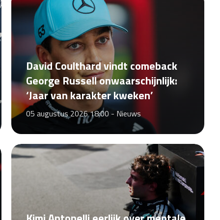
David Coulthard vindt comeback
George Russell onwaarschijnlijk:
‘Jaar van karakter kweken’
05 augustus 2026 18:00 -
Nieuws
Kimi Antonelli eerlijk over mentale