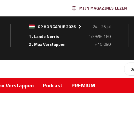
MIJN MAGAZINES LEZEN
GP HONGARIJE 2026
24 - 26 jul
1 . Lando Norris
1:39:56.180
2 . Max Verstappen
+ 15.080
D
x Verstappen
Podcast
PREMIUM