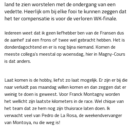
land te zien worstelen met de ondergang van een
Race
za 13:00 - 15:00
vedette. Heerlijk om bij elke fooi te kunnen zeggen dat
het ter compensatie is voor de verloren WK-finale.
GP VERENIGDE STATEN 2026
23 - 25 okt
Iedereen weet dat ik geen liefhebber ben van de Fransen dus
de aanhef zal een frons of twee wel gebracht hebben. Het is
donderdagochtend en er is nog bijna niemand. Komen de
GP SÃO PAULO 2026
06 - 08 nov
meeste collega’s meestal op woensdag, hier in Magny-Cours
Kwalificatie
za 23:00 - 00:00
is dat anders.
Race
zo 21:00 - 23:00
Kwalificatie
za 19:00 - 20:00
Laat komen is de hobby, liefst zo laat mogelijk. Er zijn er bij die
naar verluidt pas maandag willen komen en dan zeggen dat er
Race
zo 18:00 - 20:00
weinig te doen is geweest. Voor Franck Montagny worden
het wellicht zijn laatste kilometers in de race. Wel chique van
GP MEXICO 2026
30 okt - 01 nov
het team dat ze hem nog zijn thuisrace laten doen. Ik
verwacht veel van Pedro de La Rosa, de weekendvervanger
van Montoya, nu die weg is!
LAS VEGAS GRAND PRIX 2026
20 - 22 nov
Kwalificatie
za 22:00 - 23:00