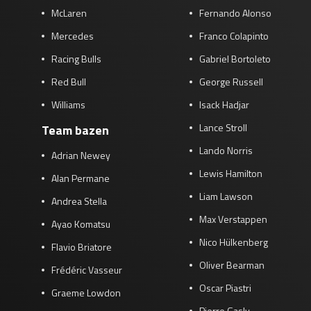
McLaren
Fernando Alonso
Mercedes
Franco Colapinto
Racing Bulls
Gabriel Bortoleto
Red Bull
George Russell
Williams
Isack Hadjar
Lance Stroll
Team bazen
Lando Norris
Adrian Newey
Lewis Hamilton
Alan Permane
Liam Lawson
Andrea Stella
Max Verstappen
Ayao Komatsu
Nico Hülkenberg
Flavio Briatore
Oliver Bearman
Frédéric Vasseur
Oscar Piastri
Graeme Lowdon
Pierre Gasly