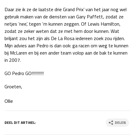
Race
zo 21:00 - 23:00
Daar zie ik ze de laatste drie Grand Prix’ van het jaar nog wel
GP ABU DHABI 2026
04 - 06 dec
gebruik maken van de diensten van Gary Paffett, zodat ze
Kwalificatie
za 05:00 - 06:00
netjes ’nee’, tegen ‘m kunnen zeggen. Of Lewis Hamilton,
Race
zo 05:00 - 07:00
zodat ze zeker weten dat ze met hem door kunnen. Wat
briljant zou het zijn als De La Rosa iedereen zoek zou rijden.
Kwalificatie
za 15:00 - 16:00
Mijn advies aan Pedro is dan ook: ga racen om weg te kunnen
Race
zo 14:00 - 16:00
bij McLaren en bij een ander team volop aan de bak te kunnen
in 2007.
GP QATAR 2026
27 - 29 nov
GO Pedro GO!!!!!!!!!!
Groeten,
Kwalificatie
za 19:00 - 20:00
Ollie
Race
zo 17:00 - 19:00
DEEL DIT ARTIKEL:
DELEN