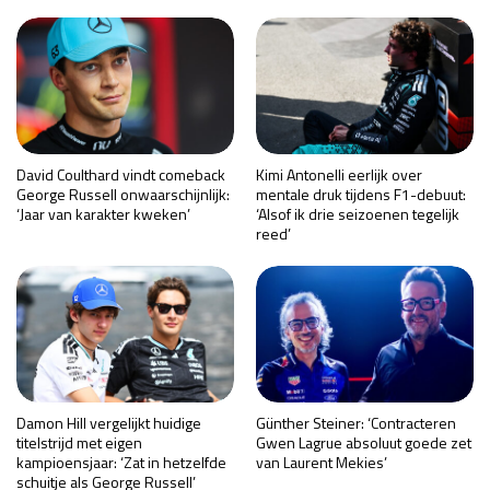
David Coulthard vindt comeback
Kimi Antonelli eerlijk over
George Russell onwaarschijnlijk:
mentale druk tijdens F1-debuut:
‘Jaar van karakter kweken’
‘Alsof ik drie seizoenen tegelijk
reed’
Damon Hill vergelijkt huidige
Günther Steiner: ‘Contracteren
titelstrijd met eigen
Gwen Lagrue absoluut goede zet
kampioensjaar: ‘Zat in hetzelfde
van Laurent Mekies’
schuitje als George Russell’