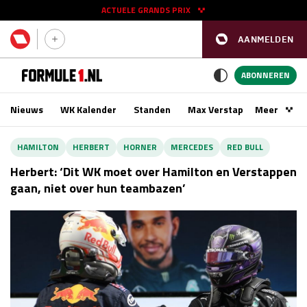
ACTUELE GRANDS PRIX
AANMELDEN
GP SPANJE 2026
11 - 13 sep
ABONNEREN
Nieuws
WK Kalender
Standen
Max Verstappen
Meer
Podca
Kwalificatie
za 16:00 - 17:00
HAMILTON
HERBERT
HORNER
MERCEDES
RED BULL
Race
zo 15:00 - 17:00
Herbert: ‘Dit WK moet over Hamilton en Verstappen
gaan, niet over hun teambazen’
GP SINGAPORE 2026
09 - 11 okt
GP AZERBEIDZJAN 2026
24 - 26 sep
Kwalificatie
za 15:00 - 16:00
Race
zo 14:00 - 16:00
Kwalificatie
vr 14:00 - 15:00