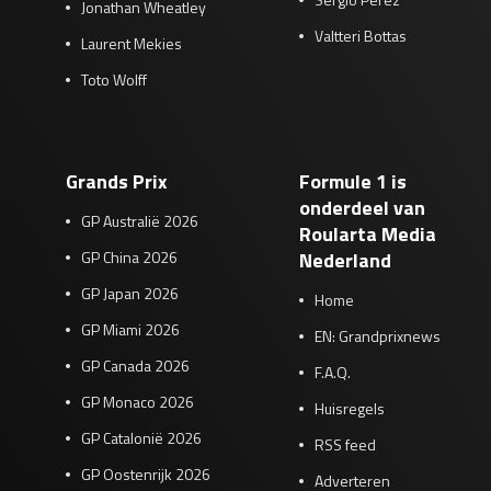
Jonathan Wheatley
Valtteri Bottas
Laurent Mekies
Toto Wolff
Grands Prix
Formule 1 is
onderdeel van
GP Australië 2026
Roularta Media
GP China 2026
Nederland
GP Japan 2026
Home
GP Miami 2026
EN: Grandprixnews
GP Canada 2026
F.A.Q.
GP Monaco 2026
Huisregels
GP Catalonië 2026
RSS feed
GP Oostenrijk 2026
Adverteren