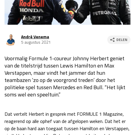
Race
za 13:00 - 15:00
GP VERENIGDE STATEN 2026
23 - 25 okt
André Venema
DELEN
5 augustus 2021
GP SÃO PAULO 2026
06 - 08 nov
Voormalig Formule 1-coureur Johnny Herbert geniet
Kwalificatie
za 23:00 - 00:00
van de titelstrijd tussen Lewis Hamilton en Max
Race
zo 21:00 - 23:00
Verstappen, maar vindt het jammer dat hun
teambazen ‘zo op de voorgrond treden’ door het
Kwalificatie
za 19:00 - 20:00
politieke spel tussen Mercedes en Red Bull. “Het lijkt
Race
zo 18:00 - 20:00
soms wel een speeltuin.”
GP MEXICO 2026
30 okt - 01 nov
Dat vertelt Herbert in gesprek met FORMULE 1 Magazine,
reagerend op alle ophef van de afgelopen weken. Dat het er
LAS VEGAS GRAND PRIX 2026
20 - 22 nov
op de baan hard aan toegaat tussen Hamilton en Verstappen,
Kwalificatie
za 22:00 - 23:00