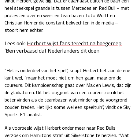
vindt Herbert geweldig. Dat er daarnaast buiten de baan een
heel steekspel gaande is tussen Mercedes en Red Bull – met
Race
zo 21:00 - 23:00
GP ABU DHABI 2026
04 - 06 dec
protesten over en weer en teambazen Toto Wolff en
Kwalificatie
za 05:00 - 06:00
Christian Horner die constant bekvechten in de media –
Race
zo 05:00 - 07:00
stoort hem echter.
Lees ook:
Herbert wijst fans terecht na boegeroep:
Kwalificatie
za 15:00 - 16:00
‘Ben verbaasd dat Nederlanders dit doen’
Race
zo 14:00 - 16:00
GP QATAR 2026
27 - 29 nov
“Het is onderdeel van het spel”, snapt Herbert het aan de ene
kant wel, “maar het moet niet om hen gaan, maar om de
coureurs. Dit kampioenschap gaat over Max en Lewis, dat zijn
de gladiatoren. Uit het oogpunt van een coureur zou ik het
Kwalificatie
za 19:00 - 20:00
beter vinden als de teambazen wat minder op de voorgrond
Race
zo 17:00 - 19:00
zouden treden. Het lijkt soms wel een speeltuin”, vindt de Sky
Sports F1-analist.
Als voorbeeld wijst Herbert onder meer naar Red Bulls
verzoek om Hamiltons straf uit Silverstone te herzien. “Wat