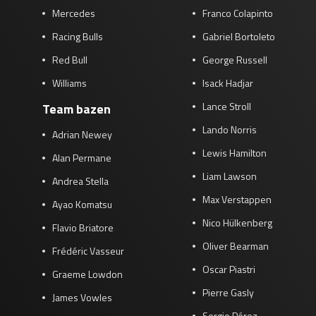
Mercedes
Franco Colapinto
Racing Bulls
Gabriel Bortoleto
Red Bull
George Russell
Williams
Isack Hadjar
Lance Stroll
Team bazen
Lando Norris
Adrian Newey
Lewis Hamilton
Alan Permane
Liam Lawson
Andrea Stella
Max Verstappen
Ayao Komatsu
Nico Hülkenberg
Flavio Briatore
Oliver Bearman
Frédéric Vasseur
Oscar Piastri
Graeme Lowdon
Pierre Gasly
James Vowles
Sergio Pérez