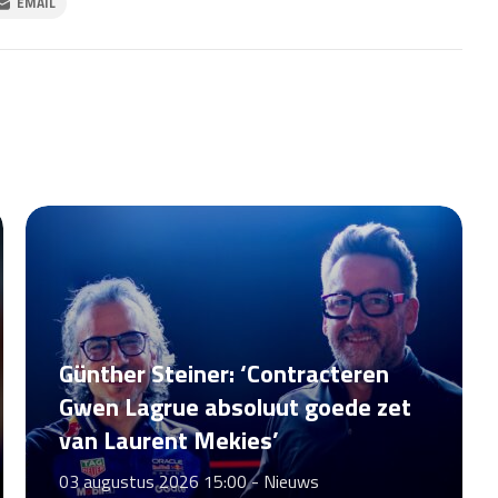
EMAIL
Günther Steiner: ‘Contracteren
Gwen Lagrue absoluut goede zet
van Laurent Mekies’
03 augustus 2026 15:00 -
Nieuws