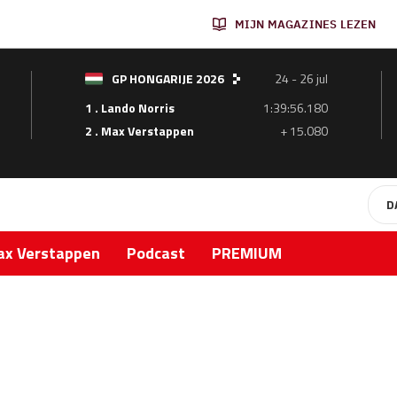
MIJN MAGAZINES LEZEN
GP HONGARIJE 2026
24 - 26 jul
1 . Lando Norris
1:39:56.180
2 . Max Verstappen
+ 15.080
D
x Verstappen
Podcast
PREMIUM