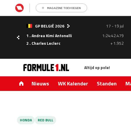
MAGAZINE TOEVOEGEN
- 05
GP BELGIË 2026
17 - 19 jul
ul
1 . Andrea Kimi Antonelli
1:24:42.479
1.335
2 . Charles Leclerc
+ 1.952
0.427
Altijd op pole!
Nieuws
WK Kalender
Standen
Ma
HONDA
RED BULL