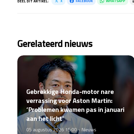
X
FACEBOOK
WHATSAPP
DEEL DIT ARTIKEL:
Gerelateerd nieuws
Gebrekkige Honda-motor nare
verrassing voor Aston Martin:
‘Problemen kwamen pas in januari
aan het licht’
05 augustus 2026 15:00 -
Nieuws