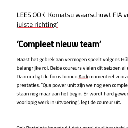
LEES OOK:
Komatsu waarschuwt FIA voo
juiste richting’
‘Compleet nieuw team’
Naast het gebrek aan vermogen speelt volgens Hül
belangrijke rol. Beide coureurs vielen dit seizoen 
Daarom ligt de focus binnen
Audi
momenteel vooral 
prestaties. “Qua power unit zijn we nog een compl
staan nog maar aan het begin. Er wordt hard gewer
voorlopig werk in uitvoering”, legt de coureur uit.
Ook Bortoleto benadrukt dat vooral de rijbaarheid 