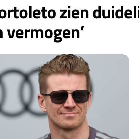
toleto zien duideli
n vermogen’