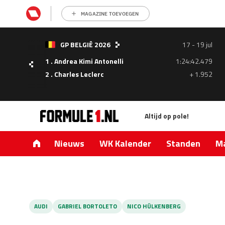
MAGAZINE TOEVOEGEN
- 05
GP BELGIË 2026
17 - 19 jul
ul
1 . Andrea Kimi Antonelli
1:24:42.479
1.335
2 . Charles Leclerc
+ 1.952
0.427
Altijd op pole!
Nieuws
WK Kalender
Standen
Ma
AUDI
GABRIEL BORTOLETO
NICO HÜLKENBERG