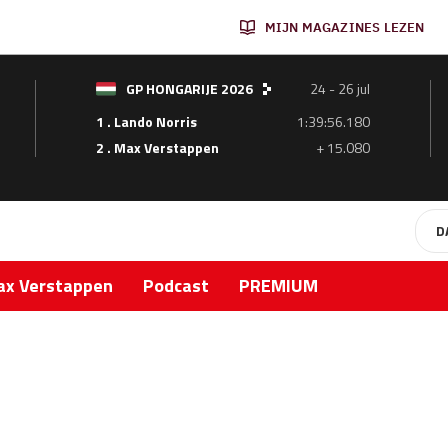
MIJN MAGAZINES LEZEN
GP HONGARIJE 2026
24 - 26 jul
1 . Lando Norris
1:39:56.180
2 . Max Verstappen
+ 15.080
D
x Verstappen
Podcast
PREMIUM