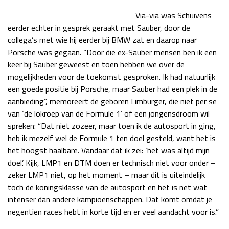
Via-via was Schuivens
eerder echter in gesprek geraakt met Sauber, door de
collega’s met wie hij eerder bij BMW zat en daarop naar
Porsche was gegaan. “Door die ex-Sauber mensen ben ik een
keer bij Sauber geweest en toen hebben we over de
mogelijkheden voor de toekomst gesproken. Ik had natuurlijk
een goede positie bij Porsche, maar Sauber had een plek in de
aanbieding”, memoreert de geboren Limburger, die niet per se
van ‘de lokroep van de Formule 1’ of een jongensdroom wil
spreken: “Dat niet zozeer, maar toen ik de autosport in ging,
heb ik mezelf wel de Formule 1 ten doel gesteld, want het is
het hoogst haalbare. Vandaar dat ik zei: ‘het was altijd mijn
doel’. Kijk, LMP1 en DTM doen er technisch niet voor onder –
zeker LMP1 niet, op het moment – maar dit is uiteindelijk
toch de koningsklasse van de autosport en het is net wat
intenser dan andere kampioenschappen. Dat komt omdat je
negentien races hebt in korte tijd en er veel aandacht voor is.”