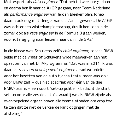
Motorsport, als
data engineer
. “Dat heb ik twee jaar gedaan
en daarna ben ik naar de A1GP gegaan, naar Team Nederland
als
performance engineer
van Jeroen Bleekemolen. Ik heb
daarna ook nog met Renger van der Zande gewerkt. De A1GP
was echter een winterkampioenschap, dus ik ben toen in de
zomer ook als
race engineer
in de Formule 3 gaan werken,
voor ik terug ging naar Jenzer, maar dan in de GP3.”
In die klasse was Schuivens zelfs
chief engineer
, totdat BMW
belde met de vraag of Schuivens wilde meewerken aan het
opzetten van het DTM-programma. “Dat was in 2011. Ik was
daar als
race and development engineer
verantwoordelijk
voor het inzetten van de auto tijdens tests, maar was ook
voor BMW zelf – dus niet specifiek voor één van de drie
BMW-teams – een soort ‘set-up politie’. Ik bedacht de start
set-up voor alle zes de auto’s, waarbij we als BMW zijnde als
overkoepelend orgaan boven alle teams stonden om erop toe
te zien dat ze niet de verkeerde kant opgingen met de
afstelling.”