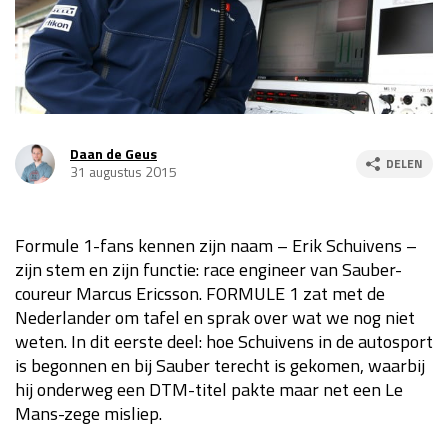
Race
za 13:00 - 15:00
GP VERENIGDE STATEN 2026
23 - 25 okt
Daan de Geus
DELEN
GP SÃO PAULO 2026
06 - 08 nov
31 augustus 2015
Kwalificatie
za 23:00 - 00:00
Race
zo 21:00 - 23:00
Formule 1-fans kennen zijn naam – Erik Schuivens –
zijn stem en zijn functie: race engineer van Sauber-
Kwalificatie
za 19:00 - 20:00
coureur Marcus Ericsson. FORMULE 1 zat met de
Race
zo 18:00 - 20:00
Nederlander om tafel en sprak over wat we nog niet
weten. In dit eerste deel: hoe Schuivens in de autosport
GP MEXICO 2026
30 okt - 01 nov
is begonnen en bij Sauber terecht is gekomen, waarbij
hij onderweg een DTM-titel pakte maar net een Le
Mans-zege misliep.
LAS VEGAS GRAND PRIX 2026
20 - 22 nov
Kwalificatie
za 22:00 - 23:00