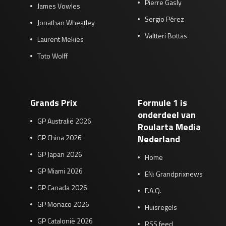
Pierre Gasly
James Vowles
Sergio Pérez
Jonathan Wheatley
Valtteri Bottas
Laurent Mekies
Toto Wolff
Grands Prix
Formule 1 is
onderdeel van
GP Australië 2026
Roularta Media
GP China 2026
Nederland
GP Japan 2026
Home
GP Miami 2026
EN: Grandprixnews
GP Canada 2026
F.A.Q.
GP Monaco 2026
Huisregels
GP Catalonië 2026
RSS feed