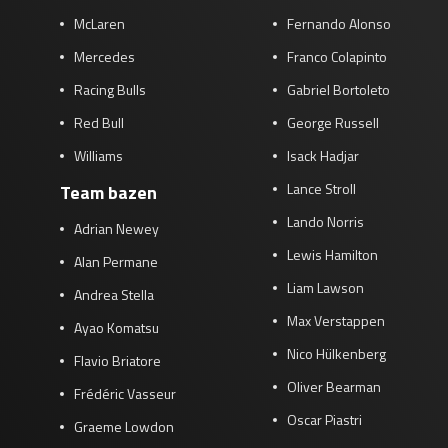
McLaren
Fernando Alonso
Mercedes
Franco Colapinto
Racing Bulls
Gabriel Bortoleto
Red Bull
George Russell
Williams
Isack Hadjar
Lance Stroll
Team bazen
Lando Norris
Adrian Newey
Lewis Hamilton
Alan Permane
Liam Lawson
Andrea Stella
Max Verstappen
Ayao Komatsu
Nico Hülkenberg
Flavio Briatore
Oliver Bearman
Frédéric Vasseur
Oscar Piastri
Graeme Lowdon