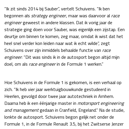
Race
zo 21:00 - 23:00
“Ik zit sinds 2014 bij Sauber”, vertelt Schuivens. “Ik ben
GP ABU DHABI 2026
04 - 06 dec
begonnen als
strategy engineer
, maar was daarvoor al
race
Kwalificatie
za 05:00 - 06:00
engineer
geweest in andere klassen. Dat ik vorig jaar de
Race
zo 05:00 - 07:00
strategie ging doen voor Sauber, was eigenlijk een zijstap. Een
deurtje om binnen te komen, zeg maar, omdat ik wist dat het
Kwalificatie
za 15:00 - 16:00
heel snel verder kon leiden naar wat ik echt wilde”, zegt
Race
zo 14:00 - 16:00
Schuivens over zijn inmiddels behaalde functie van
race
engineer
: “Dit was sinds ik in de autosport begon altijd mijn
GP QATAR 2026
27 - 29 nov
doel, om als
race engineer
in de Formule 1 werken.”
Hoe Schuivens in de Formule 1 is gekomen, is een verhaal op
zich. “Ik heb vier jaar werktuigbouwkunde gestudeerd in
Kwalificatie
za 19:00 - 20:00
Heerlen, gevolgd door twee jaar autotechniek in Arnhem.
Race
zo 17:00 - 19:00
Daarna heb ik een éénjarige master in
motorsport engineering
and management
gedaan in Cranfield, Engeland.” Na de studie,
lonkte de autosport. Schuivens begon gelijk net onder de
Formule 1, in de Formule Renault 3.5, bij het Zwitserse Jenzer