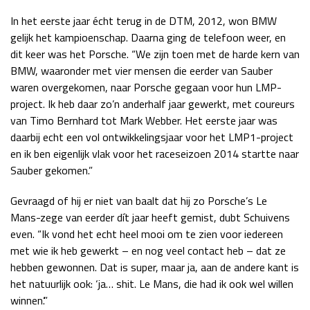
In het eerste jaar écht terug in de DTM, 2012, won BMW
gelijk het kampioenschap. Daarna ging de telefoon weer, en
dit keer was het Porsche. “We zijn toen met de harde kern van
BMW, waaronder met vier mensen die eerder van Sauber
waren overgekomen, naar Porsche gegaan voor hun LMP-
project. Ik heb daar zo’n anderhalf jaar gewerkt, met coureurs
van Timo Bernhard tot Mark Webber. Het eerste jaar was
daarbij echt een vol ontwikkelingsjaar voor het LMP1-project
en ik ben eigenlijk vlak voor het raceseizoen 2014 startte naar
Sauber gekomen.”
Gevraagd of hij er niet van baalt dat hij zo Porsche’s Le
Mans-zege van eerder dít jaar heeft gemist, dubt Schuivens
even. “Ik vond het echt heel mooi om te zien voor iedereen
met wie ik heb gewerkt – en nog veel contact heb – dat ze
hebben gewonnen. Dat is super, maar ja, aan de andere kant is
het natuurlijk ook: ‘ja… shit. Le Mans, die had ik ook wel willen
winnen’.”