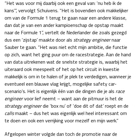
“Het was voor mij daarbij ook een geval van: ‘nu heb ik de
kans’”, vervolgt Schuivens. “Het is bovendien ook makkelijker
om van de Formule 1 terug te gaan naar een andere klasse,
dan dat je van een ander kampioenschap de opstap maakt
naar de Formule 1”, vertelt de Nederlander die zoals gezegd
dus een ‘zijstap’ maakte door als
strategy engineer
naar
Sauber te gaan. “Het was niet echt mijn ambitie, die functie
op zich, want het ging puur om de racestrategie. Aan de hand
van data uitrekenen wat de snelste strategie is, waarbij het
uiteraard ook meespeelt of het op het circuit in kwestie
makkelijk is om in te halen of je plek te verdedigen, wanneer je
eventueel een blauwe vlag krijgt, mogelijke safety car-
scenario’s. Het is eigenlijk één van die dingen die je als
race
engineer
voor lief neemt – want aan de pitmuur is het de
strategy engineer
die ‘box nu’ of ‘doe dit of dat’ roept en de
calls
maakt – dus het was eigenlijk wel heel interessant om
te doen en ook een verrijking voor mezelf en mijn werk.”
Afgelopen winter volgde dan toch de promotie naar de