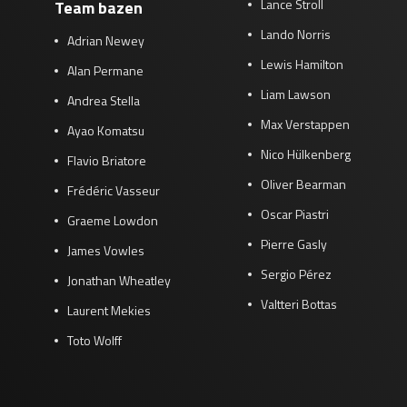
Lance Stroll
Team bazen
Lando Norris
Adrian Newey
Lewis Hamilton
Alan Permane
Liam Lawson
Andrea Stella
Max Verstappen
Ayao Komatsu
Nico Hülkenberg
Flavio Briatore
Oliver Bearman
Frédéric Vasseur
Oscar Piastri
Graeme Lowdon
Pierre Gasly
James Vowles
Sergio Pérez
Jonathan Wheatley
Valtteri Bottas
Laurent Mekies
Toto Wolff