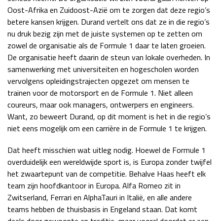
Oost-Afrika en Zuidoost-Azië om te zorgen dat deze regio’s
betere kansen krijgen. Durand vertelt ons dat ze in die regio’s
nu druk bezig zijn met de juiste systemen op te zetten om
zowel de organisatie als de Formule 1 daar te laten groeien.
De organisatie heeft daarin de steun van lokale overheden. In
samenwerking met universiteiten en hogescholen worden
vervolgens opleidingstrajecten opgezet om mensen te
trainen voor de motorsport en de Formule 1. Niet alleen
coureurs, maar ook managers, ontwerpers en engineers.
Want, zo beweert Durand, op dit moment is het in die regio’s
niet eens mogelijk om een carrière in de Formule 1 te krijgen.
Dat heeft misschien wat uitleg nodig. Hoewel de Formule 1
overduidelijk een wereldwijde sport is, is Europa zonder twijfel
het zwaartepunt van de competitie. Behalve Haas heeft elk
team zijn hoofdkantoor in Europa. Alfa Romeo zit in
Zwitserland, Ferrari en AlphaTauri in Italië, en alle andere
teams hebben de thuisbasis in Engeland staan. Dat komt
deels door gewoonte en traditie, maar vooral doordat er een