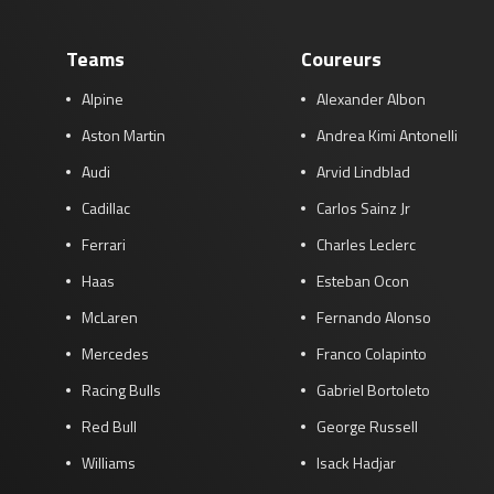
Teams
Coureurs
Alpine
Alexander Albon
Aston Martin
Andrea Kimi Antonelli
Audi
Arvid Lindblad
Cadillac
Carlos Sainz Jr
Ferrari
Charles Leclerc
Haas
Esteban Ocon
McLaren
Fernando Alonso
Mercedes
Franco Colapinto
Racing Bulls
Gabriel Bortoleto
Red Bull
George Russell
Williams
Isack Hadjar