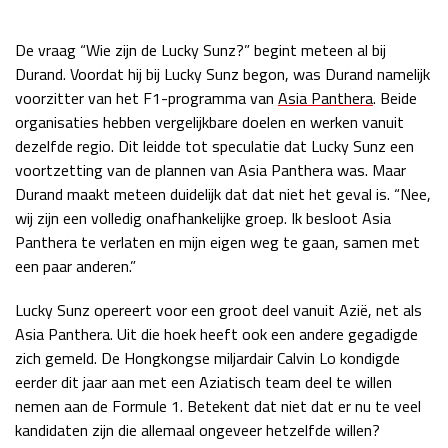
Race
zo 21:00 - 23:00
GP ABU DHABI 2026
04 - 06 dec
De vraag “Wie zijn de Lucky Sunz?” begint meteen al bij
Kwalificatie
za 05:00 - 06:00
Durand. Voordat hij bij Lucky Sunz begon, was Durand namelijk
Race
zo 05:00 - 07:00
voorzitter van het F1-programma van
Asia Panthera
. Beide
organisaties hebben vergelijkbare doelen en werken vanuit
Kwalificatie
za 15:00 - 16:00
dezelfde regio. Dit leidde tot speculatie dat Lucky Sunz een
Race
zo 14:00 - 16:00
voortzetting van de plannen van Asia Panthera was. Maar
Durand maakt meteen duidelijk dat dat niet het geval is. “Nee,
wij zijn een volledig onafhankelijke groep. Ik besloot Asia
GP QATAR 2026
27 - 29 nov
Panthera te verlaten en mijn eigen weg te gaan, samen met
een paar anderen.”
Lucky Sunz opereert voor een groot deel vanuit Azië, net als
Kwalificatie
za 19:00 - 20:00
Asia Panthera. Uit die hoek heeft ook een andere gegadigde
Race
zo 17:00 - 19:00
zich gemeld. De Hongkongse miljardair Calvin Lo kondigde
eerder dit jaar aan met een Aziatisch team deel te willen
nemen aan de Formule 1. Betekent dat niet dat er nu te veel
kandidaten zijn die allemaal ongeveer hetzelfde willen?