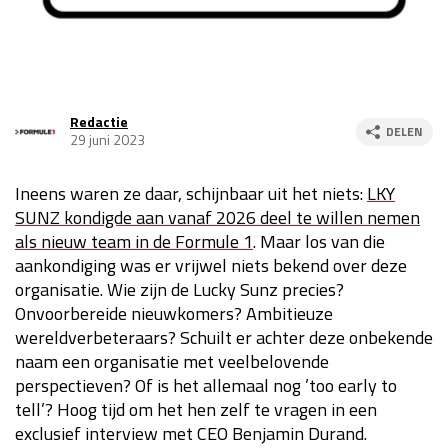
Race
za 13:00 - 15:00
GP VERENIGDE STATEN 2026
23 - 25 okt
Redactie
DELEN
29 juni 2023
GP SÃO PAULO 2026
06 - 08 nov
Ineens waren ze daar, schijnbaar uit het niets:
LKY
Kwalificatie
za 23:00 - 00:00
SUNZ kondigde aan vanaf 2026 deel te willen nemen
Race
zo 21:00 - 23:00
als nieuw team in de Formule 1
. Maar los van die
aankondiging was er vrijwel niets bekend over deze
Kwalificatie
za 19:00 - 20:00
organisatie. Wie zijn de Lucky Sunz precies?
Race
zo 18:00 - 20:00
Onvoorbereide nieuwkomers? Ambitieuze
wereldverbeteraars? Schuilt er achter deze onbekende
GP MEXICO 2026
30 okt - 01 nov
naam een organisatie met veelbelovende
perspectieven? Of is het allemaal nog ’too early to
tell’? Hoog tijd om het hen zelf te vragen in een
LAS VEGAS GRAND PRIX 2026
20 - 22 nov
exclusief interview met CEO Benjamin Durand.
Kwalificatie
za 22:00 - 23:00