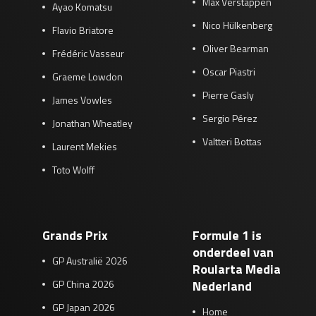
Max Verstappen
Ayao Komatsu
Nico Hülkenberg
Flavio Briatore
Oliver Bearman
Frédéric Vasseur
Oscar Piastri
Graeme Lowdon
Pierre Gasly
James Vowles
Sergio Pérez
Jonathan Wheatley
Valtteri Bottas
Laurent Mekies
Toto Wolff
Grands Prix
Formule 1 is
onderdeel van
GP Australië 2026
Roularta Media
GP China 2026
Nederland
GP Japan 2026
Home