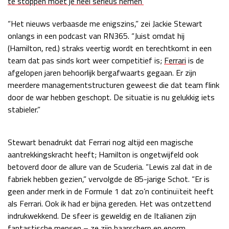
te stoppen moet je heel serieus nemen’
Race
zo 21:00 - 23:00
GP ABU DHABI 2026
04 - 06 dec
“Het nieuws verbaasde me enigszins,” zei Jackie Stewart
onlangs in een podcast van RN365. “Juist omdat hij
Kwalificatie
za 05:00 - 06:00
(Hamilton, red.) straks veertig wordt en terechtkomt in een
Race
zo 05:00 - 07:00
team dat pas sinds kort weer competitief is;
Ferrari
is de
afgelopen jaren behoorlijk bergafwaarts gegaan. Er zijn
Kwalificatie
za 15:00 - 16:00
meerdere managementstructuren geweest die dat team flink
Race
zo 14:00 - 16:00
door de war hebben geschopt. De situatie is nu gelukkig iets
stabieler.”
GP QATAR 2026
27 - 29 nov
Stewart benadrukt dat Ferrari nog altijd een magische
aantrekkingskracht heeft; Hamilton is ongetwijfeld ook
Kwalificatie
za 19:00 - 20:00
betoverd door de allure van de Scuderia. “Lewis zal dat in de
Race
zo 17:00 - 19:00
fabriek hebben gezien,” vervolgde de 85-jarige Schot. “Er is
geen ander merk in de Formule 1 dat zo’n continuïteit heeft
als Ferrari. Ook ik had er bijna gereden. Het was ontzettend
indrukwekkend. De sfeer is geweldig en de Italianen zijn
fantastische mensen – ze zijn haarscherp en enorm