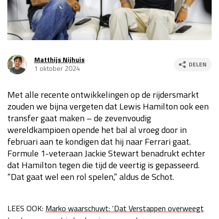
Race
za 13:00 - 15:00
GP VERENIGDE STATEN 2026
23 - 25 okt
Matthijs Nijhuis
DELEN
1 oktober 2024
GP SÃO PAULO 2026
06 - 08 nov
Met alle recente ontwikkelingen op de rijdersmarkt
Kwalificatie
za 23:00 - 00:00
zouden we bijna vergeten dat Lewis Hamilton ook een
Race
zo 21:00 - 23:00
transfer gaat maken – de zevenvoudig
wereldkampioen opende het bal al vroeg door in
Kwalificatie
za 19:00 - 20:00
februari aan te kondigen dat hij naar Ferrari gaat.
Race
zo 18:00 - 20:00
Formule 1-veteraan Jackie Stewart benadrukt echter
dat Hamilton tegen die tijd de veertig is gepasseerd.
GP MEXICO 2026
30 okt - 01 nov
“Dat gaat wel een rol spelen,” aldus de Schot.
LAS VEGAS GRAND PRIX 2026
20 - 22 nov
LEES OOK:
Marko waarschuwt: ‘Dat Verstappen overweegt
Kwalificatie
za 22:00 - 23:00