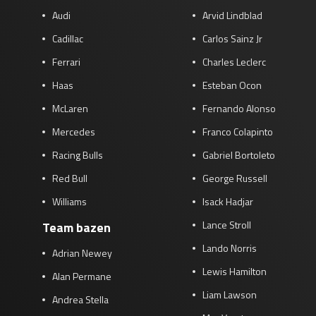
Audi
Arvid Lindblad
Cadillac
Carlos Sainz Jr
Ferrari
Charles Leclerc
Haas
Esteban Ocon
McLaren
Fernando Alonso
Mercedes
Franco Colapinto
Racing Bulls
Gabriel Bortoleto
Red Bull
George Russell
Williams
Isack Hadjar
Lance Stroll
Team bazen
Lando Norris
Adrian Newey
Lewis Hamilton
Alan Permane
Liam Lawson
Andrea Stella