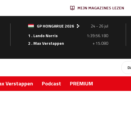
MIJN MAGAZINES LEZEN
GP HONGARIJE 2026
24 - 26 jul
1 . Lando Norris
1:39:56.180
2 . Max Verstappen
+ 15.080
D
x Verstappen
Podcast
PREMIUM