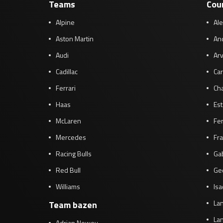
Teams
Cou
Alpine
Al
Aston Martin
And
Audi
Arv
Cadillac
Car
Ferrari
Cha
Haas
Es
McLaren
Fe
Mercedes
Fra
Racing Bulls
Gab
Red Bull
Ge
Williams
Isa
Lan
Team bazen
Lan
Adrian Newey