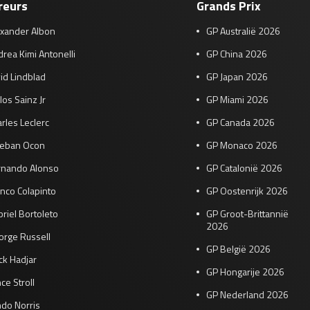
reurs
Grands Prix
exander Albon
GP Australië 2026
rea Kimi Antonelli
GP China 2026
id Lindblad
GP Japan 2026
los Sainz Jr
GP Miami 2026
rles Leclerc
GP Canada 2026
teban Ocon
GP Monaco 2026
rnando Alonso
GP Catalonië 2026
nco Colapinto
GP Oostenrijk 2026
riel Bortoleto
GP Groot-Brittannië
2026
orge Russell
GP België 2026
ck Hadjar
GP Hongarije 2026
ce Stroll
GP Nederland 2026
do Norris