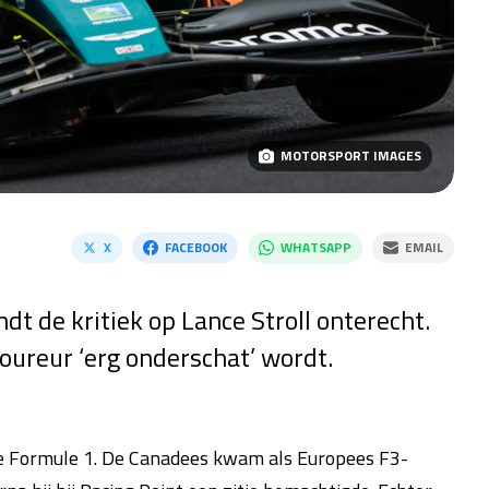
MOTORSPORT IMAGES
X
FACEBOOK
WHATSAPP
EMAIL
t de kritiek op Lance Stroll onterecht.
oureur ‘erg onderschat’ wordt.
n de Formule 1. De Canadees kwam als Europees F3-