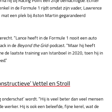
na hij bij Racing Point een zitje bemachtigde. Echter
j enkel in de Formule 1 rijdt omdat zijn vader, Lawrence
n, mat een plek bij Aston Martin gegarandeerd
erecht. “Lance heeft in de Formule 1 nooit een auto
ack in de
Beyond the Grid
-podcast. “Maar hij heeft
 de laatste training van Istanboel in 2020, toen hij in
ed.”
nstructieve’ Vettel en Stroll
rg onderschat’ wordt. “Hij is veel beter dan veel mensen
e werker. Hij is ook een beleefde, fijne kerel, wat de