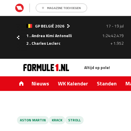
MAGAZINE TOEVOEGEN
- 05
GP BELGIË 2026
17 - 19 jul
ul
1 . Andrea Kimi Antonelli
1:24:42.479
1.335
2 . Charles Leclerc
+ 1.952
0.427
Altijd op pole!
Nieuws
WK Kalender
Standen
Ma
ASTON MARTIN
KRACK
STROLL