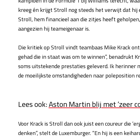
kampioen in de Formule 1 bij Williams terecht, waar
kreeg én krijgt Stroll nog steeds het verwijt dat hi
Stroll, hem financieel aan die zitjes heeft geholpe
aangezien hij teameigenaar is.
Die kritiek op Stroll vindt teambaas Mike Krack ont
gehad die in staat was om te winnen”, benadrukt Kr
soms uitstekende prestaties geleverd. Ik herinner me
de moeilijkste omstandigheden naar poleposition re
Lees ook:
Aston Martin blij met ‘zeer co
Voor Krack is Stroll dan ook juist een coureur die ‘e
denken”, stelt de Luxemburger. “En hij is een keihard