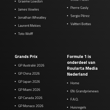
Graeme Lowdon
Pierre Gasly
James Vowles
Sergio Pérez
Jonathan Wheatley
Valtteri Bottas
Laurent Mekies
Toto Wolff
Grands Prix
Formule 1 is
onderdeel van
GP Australië 2026
Roularta Media
GP China 2026
Nederland
GP Japan 2026
Home
GP Miami 2026
EN: Grandprixnews
GP Canada 2026
F.A.Q.
GP Monaco 2026
Huisregels