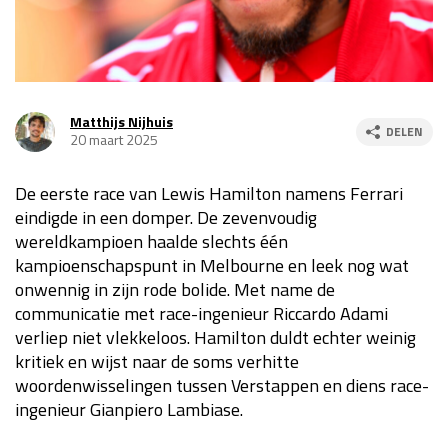
Race
za 13:00 - 15:00
GP VERENIGDE STATEN 2026
23 - 25 okt
Matthijs Nijhuis
DELEN
20 maart 2025
GP SÃO PAULO 2026
06 - 08 nov
De eerste race van Lewis Hamilton namens Ferrari
Kwalificatie
za 23:00 - 00:00
eindigde in een domper. De zevenvoudig
Race
zo 21:00 - 23:00
wereldkampioen haalde slechts één
kampioenschapspunt in Melbourne en leek nog wat
Kwalificatie
za 19:00 - 20:00
onwennig in zijn rode bolide. Met name de
Race
zo 18:00 - 20:00
communicatie met race-ingenieur Riccardo Adami
verliep niet vlekkeloos. Hamilton duldt echter weinig
GP MEXICO 2026
30 okt - 01 nov
kritiek en wijst naar de soms verhitte
woordenwisselingen tussen Verstappen en diens race-
ingenieur Gianpiero Lambiase.
LAS VEGAS GRAND PRIX 2026
20 - 22 nov
Kwalificatie
za 22:00 - 23:00