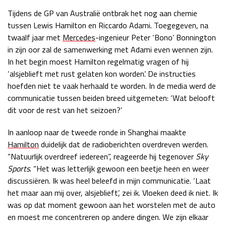
Tijdens de GP van Australië ontbrak het nog aan chemie
Race
zo 21:00 - 23:00
GP ABU DHABI 2026
04 - 06 dec
tussen Lewis Hamilton en Riccardo Adami. Toegegeven, na
Kwalificatie
za 05:00 - 06:00
twaalf jaar met
Mercedes
-ingenieur Peter ‘Bono’ Bonnington
Race
zo 05:00 - 07:00
in zijn oor zal de samenwerking met Adami even wennen zijn.
In het begin moest Hamilton regelmatig vragen of hij
Kwalificatie
za 15:00 - 16:00
‘alsjeblieft met rust gelaten kon worden’. De instructies
Race
zo 14:00 - 16:00
hoefden niet te vaak herhaald te worden. In de media werd de
communicatie tussen beiden breed uitgemeten: ‘Wat belooft
dit voor de rest van het seizoen?’
GP QATAR 2026
27 - 29 nov
In aanloop naar de tweede ronde in Shanghai maakte
Hamilton
duidelijk dat de radioberichten overdreven werden.
“Natuurlijk overdreef iedereen”, reageerde hij tegenover
Sky
Kwalificatie
za 19:00 - 20:00
Sports
. “Het was letterlijk gewoon een beetje heen en weer
Race
zo 17:00 - 19:00
discussiëren. Ik was heel beleefd in mijn communicatie. ‘Laat
het maar aan mij over, alsjeblieft’, zei ik. Vloeken deed ik niet. Ik
was op dat moment gewoon aan het worstelen met de auto
en moest me concentreren op andere dingen. We zijn elkaar