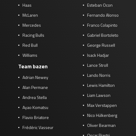
Haas
Esteban Ocon
McLaren
Fernando Alonso
Mercedes
Franco Colapinto
Racing Bulls
Gabriel Bortoleto
Red Bull
George Russell
Williams
Isack Hadjar
Lance Stroll
Team bazen
Lando Norris
Adrian Newey
Lewis Hamilton
Alan Permane
Liam Lawson
Andrea Stella
Max Verstappen
Ayao Komatsu
Nico Hülkenberg
Flavio Briatore
Oliver Bearman
Frédéric Vasseur
Oscar Piastri