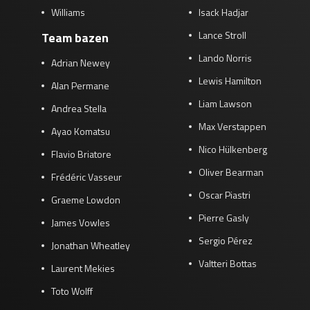
Williams
Isack Hadjar
Lance Stroll
Team bazen
Lando Norris
Adrian Newey
Lewis Hamilton
Alan Permane
Liam Lawson
Andrea Stella
Max Verstappen
Ayao Komatsu
Nico Hülkenberg
Flavio Briatore
Oliver Bearman
Frédéric Vasseur
Oscar Piastri
Graeme Lowdon
Pierre Gasly
James Vowles
Sergio Pérez
Jonathan Wheatley
Valtteri Bottas
Laurent Mekies
Toto Wolff