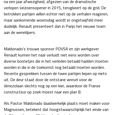
na een jaar afwezigheid, afgezien van de dramatische
Race
zo 21:00 - 23:00
verlopen seizoensopener in 2015, terugkeert op de grid. De
GP ABU DHABI 2026
04 - 06 dec
betrokken partijen willen echter niet op de verhalen reageren,
Kwalificatie
za 05:00 - 06:00
maar aankomende woensdag wordt er ongetwijfeld meer
Race
zo 05:00 - 07:00
duidelijk. Renault presenteert dan in Parijs het nieuwe team
aan de wereldpers.
Kwalificatie
za 15:00 - 16:00
Race
zo 14:00 - 16:00
Maldonado’s trouwe sponsor PDVSA en zijn werkgever
Renault kunnen het naar verluidt niet eens worden over
GP QATAR 2026
27 - 29 nov
diverse bonnetjes die in het verleden betaald hadden moeten
worden in die in de toekomst nog betaald moeten worden.
Recente gesprekken tussen de twee partijen liepen op niets
uit. De deur staat door de ontstane wrevel voor de
Kwalificatie
za 19:00 - 20:00
Venezolaan slechts nog op een kier, waardoor de Franse
Race
zo 17:00 - 19:00
constructeur op zoek moest naar een plan B.
Als Pastor Maldonado daadwerkelijk plaats moet maken voor
Magnussen, betekent dat hoogstwaarschijnlijk het einde van