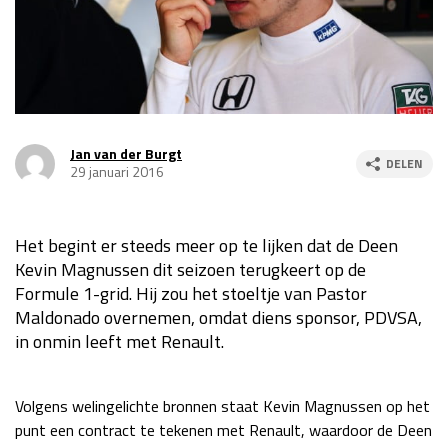
Race
za 13:00 - 15:00
GP VERENIGDE STATEN 2026
23 - 25 okt
Jan van der Burgt
DELEN
GP SÃO PAULO 2026
06 - 08 nov
29 januari 2016
Kwalificatie
za 23:00 - 00:00
Race
zo 21:00 - 23:00
Het begint er steeds meer op te lijken dat de Deen
Kevin Magnussen dit seizoen terugkeert op de
Kwalificatie
za 19:00 - 20:00
Formule 1-grid. Hij zou het stoeltje van Pastor
Race
zo 18:00 - 20:00
Maldonado overnemen, omdat diens sponsor, PDVSA,
in onmin leeft met Renault.
GP MEXICO 2026
30 okt - 01 nov
Volgens welingelichte bronnen staat Kevin Magnussen op het
LAS VEGAS GRAND PRIX 2026
20 - 22 nov
punt een contract te tekenen met Renault, waardoor de Deen
Kwalificatie
za 22:00 - 23:00