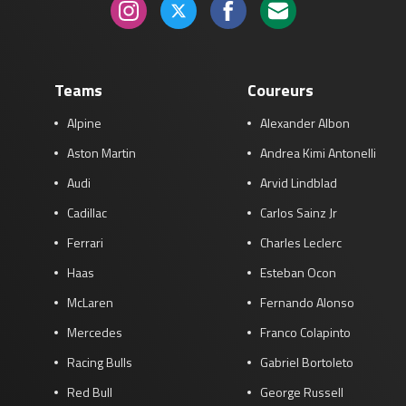
Teams
Coureurs
Alpine
Alexander Albon
Aston Martin
Andrea Kimi Antonelli
Audi
Arvid Lindblad
Cadillac
Carlos Sainz Jr
Ferrari
Charles Leclerc
Haas
Esteban Ocon
McLaren
Fernando Alonso
Mercedes
Franco Colapinto
Racing Bulls
Gabriel Bortoleto
Red Bull
George Russell