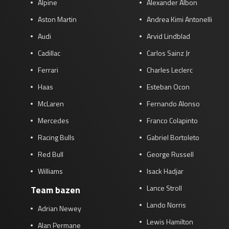
Alpine
Alexander Albon
Aston Martin
Andrea Kimi Antonelli
Audi
Arvid Lindblad
Cadillac
Carlos Sainz Jr
Ferrari
Charles Leclerc
Haas
Esteban Ocon
McLaren
Fernando Alonso
Mercedes
Franco Colapinto
Racing Bulls
Gabriel Bortoleto
Red Bull
George Russell
Williams
Isack Hadjar
Lance Stroll
Team bazen
Lando Norris
Adrian Newey
Lewis Hamilton
Alan Permane