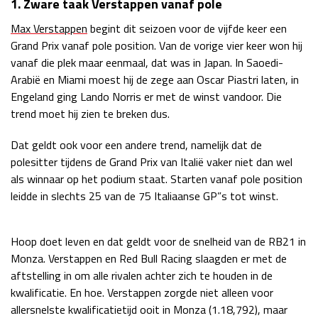
1. Zware taak Verstappen vanaf pole
Race
zo 21:00 - 23:00
Max Verstappen
begint dit seizoen voor de vijfde keer een
GP ABU DHABI 2026
04 - 06 dec
Grand Prix vanaf pole position. Van de vorige vier keer won hij
Kwalificatie
za 05:00 - 06:00
vanaf die plek maar eenmaal, dat was in Japan. In Saoedi-
Race
zo 05:00 - 07:00
Arabië en Miami moest hij de zege aan Oscar Piastri laten, in
Engeland ging Lando Norris er met de winst vandoor. Die
Kwalificatie
za 15:00 - 16:00
trend moet hij zien te breken dus.
Race
zo 14:00 - 16:00
Dat geldt ook voor een andere trend, namelijk dat de
GP QATAR 2026
27 - 29 nov
polesitter tijdens de Grand Prix van Italië vaker niet dan wel
als winnaar op het podium staat. Starten vanaf pole position
leidde in slechts 25 van de 75 Italiaanse GP”s tot winst.
Kwalificatie
za 19:00 - 20:00
Hoop doet leven en dat geldt voor de snelheid van de RB21 in
Race
zo 17:00 - 19:00
Monza. Verstappen en Red Bull Racing slaagden er met de
aftstelling in om alle rivalen achter zich te houden in de
kwalificatie. En hoe. Verstappen zorgde niet alleen voor
allersnelste kwalificatietijd ooit in Monza (1.18,792), maar