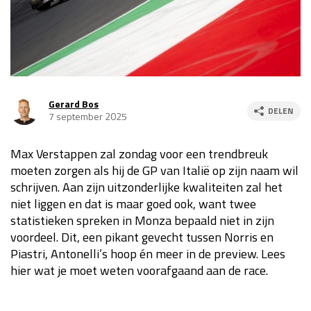
Race
za 13:00 - 15:00
GP VERENIGDE STATEN 2026
23 - 25 okt
Gerard Bos
DELEN
7 september 2025
GP SÃO PAULO 2026
06 - 08 nov
Kwalificatie
za 23:00 - 00:00
Max Verstappen zal zondag voor een trendbreuk
Race
zo 21:00 - 23:00
moeten zorgen als hij de GP van Italië op zijn naam wil
schrijven. Aan zijn uitzonderlijke kwaliteiten zal het
Kwalificatie
za 19:00 - 20:00
niet liggen en dat is maar goed ook, want twee
Race
zo 18:00 - 20:00
statistieken spreken in Monza bepaald niet in zijn
voordeel. Dit, een pikant gevecht tussen Norris en
GP MEXICO 2026
30 okt - 01 nov
Piastri, Antonelli’s hoop én meer in de preview. Lees
hier wat je moet weten voorafgaand aan de race.
LAS VEGAS GRAND PRIX 2026
20 - 22 nov
Kwalificatie
za 22:00 - 23:00