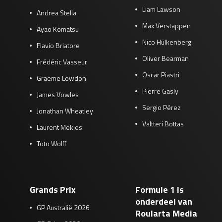
Liam Lawson
Andrea Stella
Max Verstappen
Ayao Komatsu
Nico Hülkenberg
Flavio Briatore
Oliver Bearman
Frédéric Vasseur
Oscar Piastri
Graeme Lowdon
Pierre Gasly
James Vowles
Sergio Pérez
Jonathan Wheatley
Valtteri Bottas
Laurent Mekies
Toto Wolff
Grands Prix
Formule 1 is
onderdeel van
GP Australië 2026
Roularta Media