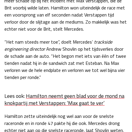
meer schade op bij het incident met Max Verstappen, die de
Brit voorbij wilde laten. Hamilton won uiteindelijk de race met
Race
zo 21:00 - 23:00
GP ABU DHABI 2026
04 - 06 dec
een voorsprong van elf seconden nadat Verstappen tijd
Kwalificatie
za 05:00 - 06:00
verloor door de slijtage aan de mediums. Zo makkelijk was het
Race
zo 05:00 - 07:00
echter niet voor de Brit, stelt Mercedes.
“Het nam steeds meer toe”, doelt Mercedes’
trackside
Kwalificatie
za 15:00 - 16:00
engineering director
Andrew Shovlin op het tijdsverlies door
Race
zo 14:00 - 16:00
de schade aan de auto. “Het begon met iets van één of twee
tienden nadat hij in de sandwich zat met Esteban. Na Max
GP QATAR 2026
27 - 29 nov
verloren we de hele endplate en verloren we tot wel bijna vier
tienden per ronde.”
Kwalificatie
za 19:00 - 20:00
Lees ook:
Hamilton neemt geen blad voor de mond na
Race
zo 17:00 - 19:00
knokpartij met Verstappen: ‘Max gaat te ver’
Hamilton zette uiteindelijk nog wel aan voor de snelste
raceronde en in ronde 47 pakte hij die ook. Mercedes drong
echter niet aan op die snelste raceronde, laat Shovlin weten.