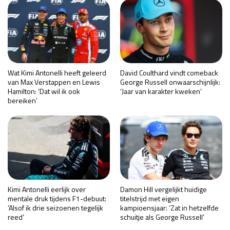
Wat Kimi Antonelli heeft geleerd
David Coulthard vindt comeback
van Max Verstappen en Lewis
George Russell onwaarschijnlijk:
Hamilton: ‘Dat wil ik ook
‘Jaar van karakter kweken’
bereiken’
Kimi Antonelli eerlijk over
Damon Hill vergelijkt huidige
mentale druk tijdens F1-debuut:
titelstrijd met eigen
‘Alsof ik drie seizoenen tegelijk
kampioensjaar: ‘Zat in hetzelfde
reed’
schuitje als George Russell’