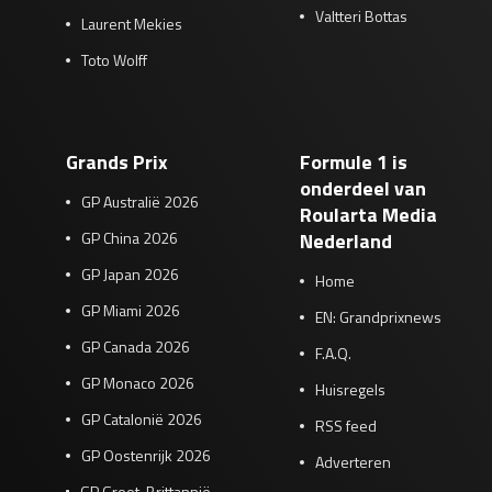
Valtteri Bottas
Laurent Mekies
Toto Wolff
Grands Prix
Formule 1 is
onderdeel van
GP Australië 2026
Roularta Media
GP China 2026
Nederland
GP Japan 2026
Home
GP Miami 2026
EN: Grandprixnews
GP Canada 2026
F.A.Q.
GP Monaco 2026
Huisregels
GP Catalonië 2026
RSS feed
GP Oostenrijk 2026
Adverteren
GP Groot-Brittannië