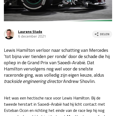
Race
za 13:00 - 15:00
GP VERENIGDE STATEN 2026
23 - 25 okt
Laurens Stade
DELEN
6 december 2021
GP SÃO PAULO 2026
06 - 08 nov
Lewis Hamilton verloor naar schatting van Mercedes
Kwalificatie
za 23:00 - 00:00
’tot bijna vier tienden per ronde’ door de schade die hij
Race
zo 21:00 - 23:00
opliep in de Grand Prix van Saoedi-Arabië. Dat
Hamilton vervolgens nog wel voor de snelste
Kwalificatie
za 19:00 - 20:00
raceronde ging, was volledig zijn eigen keuze, aldus
Race
zo 18:00 - 20:00
trackside engineering director
Andrew Shovlin.
GP MEXICO 2026
30 okt - 01 nov
Het was een hectische race voor Lewis Hamilton. Bij de
tweede herstart in Saoedi-Arabië had hij licht contact met
LAS VEGAS GRAND PRIX 2026
20 - 22 nov
Esteban Ocon en richting het einde van de race liep hij nog
Kwalificatie
za 22:00 - 23:00