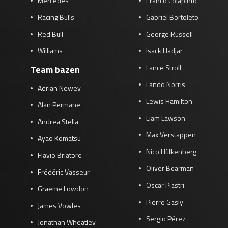
Mercedes
Franco Colapinto
Racing Bulls
Gabriel Bortoleto
Red Bull
George Russell
Williams
Isack Hadjar
Lance Stroll
Team bazen
Lando Norris
Adrian Newey
Lewis Hamilton
Alan Permane
Liam Lawson
Andrea Stella
Max Verstappen
Ayao Komatsu
Nico Hülkenberg
Flavio Briatore
Oliver Bearman
Frédéric Vasseur
Oscar Piastri
Graeme Lowdon
Pierre Gasly
James Vowles
Sergio Pérez
Jonathan Wheatley