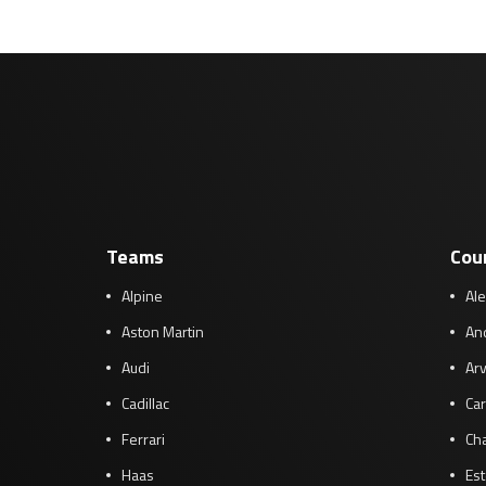
Teams
Cou
Alpine
Al
Aston Martin
And
Audi
Arv
Cadillac
Car
Ferrari
Cha
Haas
Es