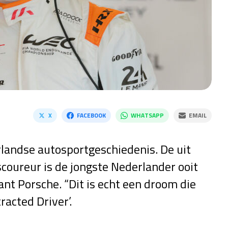
X
FACEBOOK
WHATSAPP
EMAIL
rlandse autosportgeschiedenis. De uit
oureur is de jongste Nederlander ooit
gant Porsche. “Dit is echt een droom die
racted Driver’.