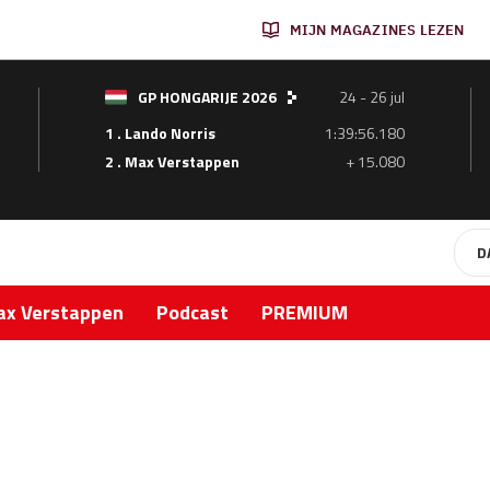
MIJN MAGAZINES LEZEN
GP HONGARIJE 2026
24 - 26 jul
1 . Lando Norris
1:39:56.180
2 . Max Verstappen
+ 15.080
D
x Verstappen
Podcast
PREMIUM