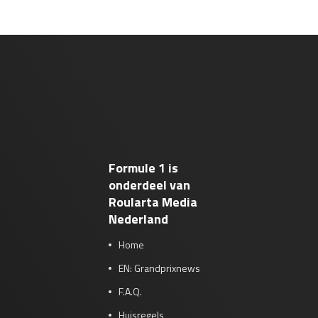
Formule 1 is
onderdeel van
Roularta Media
Nederland
Home
EN: Grandprixnews
F.A.Q.
Huisregels