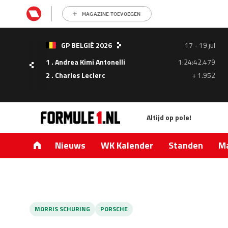
MAGAZINE TOEVOEGEN
- 05
GP BELGIË 2026
17 - 19 jul
ul
1 . Andrea Kimi Antonelli
1:24:42.479
1.335
2 . Charles Leclerc
+ 1.952
0.427
Altijd op pole!
Nieuws
WK Kalender
Standen
Ma
MORRIS SCHURING
PORSCHE