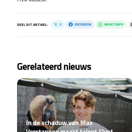
X
FACEBOOK
WHATSAPP
DEEL DIT ARTIKEL:
Gerelateerd nieuws
In de schaduw van Max
Verstappen maakt talent Flynt