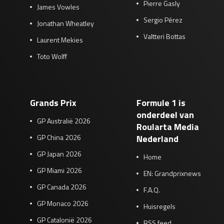
Pierre Gasly
James Vowles
Sergio Pérez
Jonathan Wheatley
Valtteri Bottas
Laurent Mekies
Toto Wolff
Grands Prix
Formule 1 is
onderdeel van
GP Australië 2026
Roularta Media
GP China 2026
Nederland
GP Japan 2026
Home
GP Miami 2026
EN: Grandprixnews
GP Canada 2026
F.A.Q.
GP Monaco 2026
Huisregels
GP Catalonië 2026
RSS feed