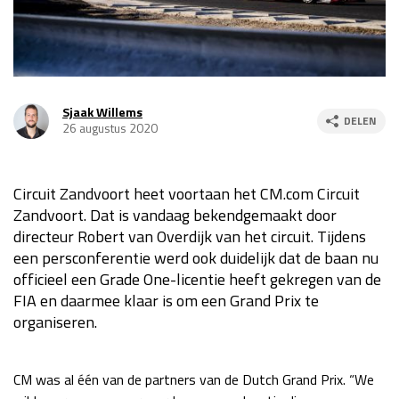
Race
za 13:00 - 15:00
GP VERENIGDE STATEN 2026
23 - 25 okt
Sjaak Willems
DELEN
26 augustus 2020
GP SÃO PAULO 2026
06 - 08 nov
Kwalificatie
za 23:00 - 00:00
Circuit Zandvoort heet voortaan het CM.com Circuit
Race
zo 21:00 - 23:00
Zandvoort. Dat is vandaag bekendgemaakt door
directeur Robert van Overdijk van het circuit. Tijdens
Kwalificatie
za 19:00 - 20:00
een persconferentie werd ook duidelijk dat de baan nu
Race
zo 18:00 - 20:00
officieel een Grade One-licentie heeft gekregen van de
FIA en daarmee klaar is om een Grand Prix te
GP MEXICO 2026
30 okt - 01 nov
organiseren.
LAS VEGAS GRAND PRIX 2026
20 - 22 nov
CM was al één van de partners van de Dutch Grand Prix. “We
Kwalificatie
za 22:00 - 23:00