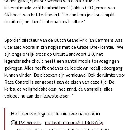
wilden graag sponsor worden van een locatie die
Race
zo 21:00 - 23:00
internationale zichtbaarheid heeft”, aldus CEO Jeroen van
GP ABU DHABI 2026
04 - 06 dec
Glabbeek van het techbedrijf. “En dan kom je al snel bij dit
Kwalificatie
za 05:00 - 06:00
circuit uit, het heeft internationale allure.”
Race
zo 05:00 - 07:00
Sportief directeur van de Dutch Grand Prix Jan Lammers was
Kwalificatie
za 15:00 - 16:00
uiteraard vooral in zijn nopjes met de Grade One-licentie: “We
Race
zo 14:00 - 16:00
zijn ongelofelijk trots op Circuit Zandvoort 2.0, het
legendarische circuit heeft een aantal mooie toevoegingen
GP QATAR 2026
27 - 29 nov
gekregen. Alles heeft ondanks de lockdown redelijk doorgang
kunnen vinden. De pitboxen zijn vernieuwd. Ook de ruimte voor
Race Control is aangepast aan de eisen van deze tijd. De
kerbs, de veiligheidshekken, het grind, de vangrails; alles
Kwalificatie
za 19:00 - 20:00
voldoet nu aan de nieuwste eisen. ”
Race
zo 17:00 - 19:00
Het nieuwe logo en de nieuwe naam van
@CPZtweets
..
pic.twitter.com/CLI3cK7dyi