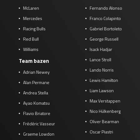
McLaren
Fernando Alonso
Mercedes
Franco Colapinto
Racing Bulls
Gabriel Bortoleto
Red Bull
George Russell
Williams
Isack Hadjar
Lance Stroll
Team bazen
Lando Norris
Adrian Newey
Lewis Hamilton
Alan Permane
Liam Lawson
Andrea Stella
Max Verstappen
Ayao Komatsu
Nico Hülkenberg
Flavio Briatore
Oliver Bearman
Frédéric Vasseur
Oscar Piastri
Graeme Lowdon