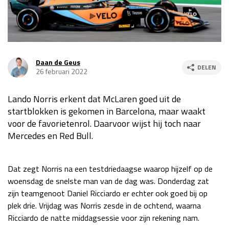
Race
za 13:00 - 15:00
GP VERENIGDE STATEN 2026
23 - 25 okt
Daan de Geus
DELEN
26 februari 2022
GP SÃO PAULO 2026
06 - 08 nov
Lando Norris erkent dat McLaren goed uit de
Kwalificatie
za 23:00 - 00:00
startblokken is gekomen in Barcelona, maar waakt
Race
zo 21:00 - 23:00
voor de favorietenrol. Daarvoor wijst hij toch naar
Mercedes en Red Bull.
Kwalificatie
za 19:00 - 20:00
Race
zo 18:00 - 20:00
Dat zegt Norris na een testdriedaagse waarop hijzelf op de
GP MEXICO 2026
30 okt - 01 nov
woensdag de snelste man van de dag was. Donderdag zat
zijn teamgenoot Daniel Ricciardo er echter ook goed bij op
plek drie. Vrijdag was Norris zesde in de ochtend, waarna
LAS VEGAS GRAND PRIX 2026
20 - 22 nov
Ricciardo de natte middagsessie voor zijn rekening nam.
Kwalificatie
za 22:00 - 23:00