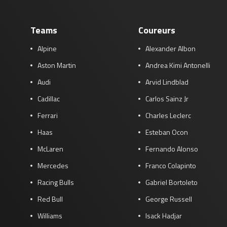
Teams
Coureurs
Alpine
Alexander Albon
Aston Martin
Andrea Kimi Antonelli
Audi
Arvid Lindblad
Cadillac
Carlos Sainz Jr
Ferrari
Charles Leclerc
Haas
Esteban Ocon
McLaren
Fernando Alonso
Mercedes
Franco Colapinto
Racing Bulls
Gabriel Bortoleto
Red Bull
George Russell
Williams
Isack Hadjar