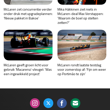
McLaren zet concurrentie verder
Mika Häkkinen ziet niets in
onder druk met upgradeplannen:
McLaren-deal Max Verstappen:
‘Nieuw pakket in Bakoe’
‘Waarom de boel op stelten
zetten?’
McLaren geeft groen licht voor
McLaren rondt laatste testdag
gebruik ‘Macarena’-vleugel: ‘Was
voor zomerstop af: ‘Fijn om weer
een ingewikkeld project’
op Portimão te zijn’