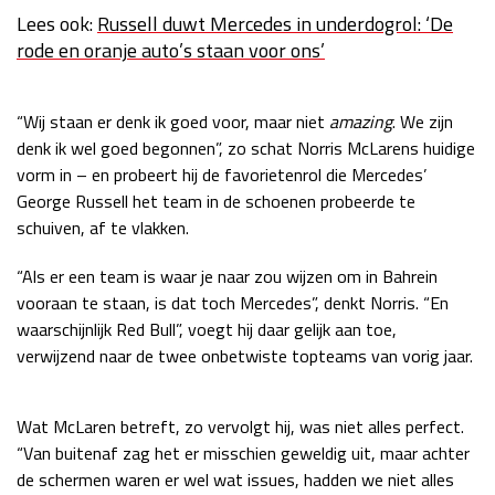
Lees ook:
Russell duwt Mercedes in underdogrol: ‘De
Race
zo 21:00 - 23:00
GP ABU DHABI 2026
04 - 06 dec
rode en oranje auto’s staan voor ons’
Kwalificatie
za 05:00 - 06:00
Race
zo 05:00 - 07:00
“Wij staan er denk ik goed voor, maar niet
amazing
. We zijn
denk ik wel goed begonnen”, zo schat Norris McLarens huidige
Kwalificatie
za 15:00 - 16:00
vorm in – en probeert hij de favorietenrol die Mercedes’
Race
zo 14:00 - 16:00
George Russell het team in de schoenen probeerde te
schuiven, af te vlakken.
GP QATAR 2026
27 - 29 nov
“Als er een team is waar je naar zou wijzen om in Bahrein
vooraan te staan, is dat toch Mercedes”, denkt Norris. “En
waarschijnlijk Red Bull”, voegt hij daar gelijk aan toe,
Kwalificatie
za 19:00 - 20:00
verwijzend naar de twee onbetwiste topteams van vorig jaar.
Race
zo 17:00 - 19:00
Wat McLaren betreft, zo vervolgt hij, was niet alles perfect.
“Van buitenaf zag het er misschien geweldig uit, maar achter
de schermen waren er wel wat issues, hadden we niet alles