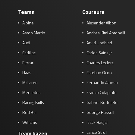
Teams
Coureurs
Alpine
Alexander Albon
Aston Martin
Andrea Kimi Antonelli
Audi
Arvid Lindblad
Cadillac
Carlos Sainz Jr
Ferrari
Charles Leclerc
Haas
Esteban Ocon
McLaren
Fernando Alonso
Mercedes
Franco Colapinto
Racing Bulls
Gabriel Bortoleto
Red Bull
George Russell
Williams
Isack Hadjar
Lance Stroll
Team bazen