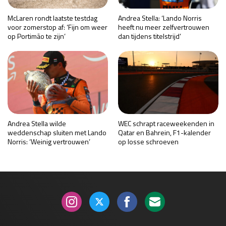
McLaren rondt laatste testdag
Andrea Stella: ‘Lando Norris
voor zomerstop af: ‘Fijn om weer
heeft nu meer zelfvertrouwen
op Portimão te zijn’
dan tijdens titelstrijd’
Andrea Stella wilde
WEC schrapt raceweekenden in
weddenschap sluiten met Lando
Qatar en Bahrein, F1-kalender
Norris: ‘Weinig vertrouwen’
op losse schroeven