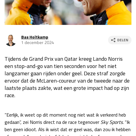
Race
za 13:00 - 15:00
GP VERENIGDE STATEN 2026
23 - 25 okt
Bas Holtkamp
DELEN
1 december 2024
GP SÃO PAULO 2026
06 - 08 nov
Tijdens de Grand Prix van Qatar kreeg Lando Norris
Kwalificatie
za 23:00 - 00:00
een stop-and-go van tien seconden voor het niet
Race
zo 21:00 - 23:00
langzamer gaan rijden onder geel. Deze straf zorgde
ervoor dat de McLaren-coureur van de tweede naar de
Kwalificatie
za 19:00 - 20:00
laatste plaats zakte, wat een grote impact had op zijn
Race
zo 18:00 - 20:00
race.
GP MEXICO 2026
30 okt - 01 nov
“Eerlijk, ik weet op dit moment nog niet wat ik verkeerd heb
gedaan”, zei Norris direct na de race tegenover
Sky Sports.
“Ik
LAS VEGAS GRAND PRIX 2026
20 - 22 nov
ben geen idioot. Als ik wist dat er geel was, dan zou ik hebben
Kwalificatie
za 22:00 - 23:00