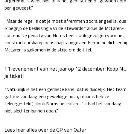
afgeremd. Ik weet niet of ik het gemist heb of gewoon dom
ben geweest.”
Race
zo 21:00 - 23:00
GP ABU DHABI 2026
04 - 06 dec
“Maar de regel is dat je moet afremmen zodra er geel is, dus
Kwalificatie
za 05:00 - 06:00
ik begrijp de beslissing van de stewards,” aldus de McLaren-
Race
zo 05:00 - 07:00
coureur. De penalty van Norris heeft ook gevolgen voor het
constructeurskampioenschap, aangezien Ferrari nu dichter bij
Kwalificatie
za 15:00 - 16:00
McLaren is gekomen in de strijd om de titel.
Race
zo 14:00 - 16:00
GP QATAR 2026
27 - 29 nov
F1-evenement van het jaar op 12 december: Koop NU
je ticket!
“Natuurlijk is het een gemiste kans, dat is duidelijk. Het team
Kwalificatie
za 19:00 - 20:00
gaf me vandaag een geweldige auto, maar ik heb ze
teleurgesteld”, klonk Norris beteuterd. “Ik had het vandaag
Race
zo 17:00 - 19:00
niet slechter kunnen doen.”
Lees hier alles over de GP van Qatar