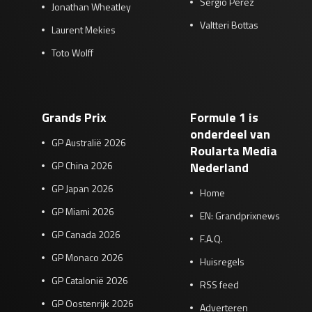
Sergio Pérez
Jonathan Wheatley
Valtteri Bottas
Laurent Mekies
Toto Wolff
Grands Prix
Formule 1 is
onderdeel van
GP Australië 2026
Roularta Media
GP China 2026
Nederland
GP Japan 2026
Home
GP Miami 2026
EN: Grandprixnews
GP Canada 2026
F.A.Q.
GP Monaco 2026
Huisregels
GP Catalonië 2026
RSS feed
GP Oostenrijk 2026
Adverteren