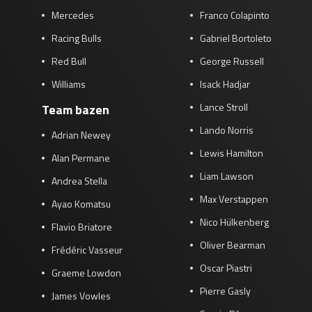
Mercedes
Franco Colapinto
Racing Bulls
Gabriel Bortoleto
Red Bull
George Russell
Williams
Isack Hadjar
Lance Stroll
Team bazen
Lando Norris
Adrian Newey
Lewis Hamilton
Alan Permane
Liam Lawson
Andrea Stella
Max Verstappen
Ayao Komatsu
Nico Hülkenberg
Flavio Briatore
Oliver Bearman
Frédéric Vasseur
Oscar Piastri
Graeme Lowdon
Pierre Gasly
James Vowles