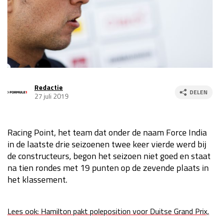
Race
za 13:00 - 15:00
GP VERENIGDE STATEN 2026
23 - 25 okt
GP SÃO PAULO 2026
06 - 08 nov
Redactie
DELEN
27 juli 2019
Kwalificatie
za 23:00 - 00:00
Race
zo 21:00 - 23:00
Racing Point, het team dat onder de naam Force India
Kwalificatie
za 19:00 - 20:00
in de laatste drie seizoenen twee keer vierde werd bij
Race
zo 18:00 - 20:00
de constructeurs, begon het seizoen niet goed en staat
na tien rondes met 19 punten op de zevende plaats in
GP MEXICO 2026
30 okt - 01 nov
het klassement.
LAS VEGAS GRAND PRIX 2026
20 - 22 nov
Lees ook: Hamilton pakt poleposition voor Duitse Grand Prix,
Kwalificatie
za 22:00 - 23:00