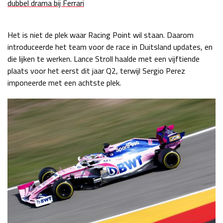
dubbel drama bij Ferrari
Race
zo 21:00 - 23:00
GP ABU DHABI 2026
04 - 06 dec
Het is niet de plek waar Racing Point wil staan. Daarom
Kwalificatie
za 05:00 - 06:00
introduceerde het team voor de race in Duitsland updates, en
Race
zo 05:00 - 07:00
die lijken te werken. Lance Stroll haalde met een vijftiende
plaats voor het eerst dit jaar Q2, terwijl Sergio Perez
Kwalificatie
za 15:00 - 16:00
imponeerde met een achtste plek.
Race
zo 14:00 - 16:00
GP QATAR 2026
27 - 29 nov
Kwalificatie
za 19:00 - 20:00
Race
zo 17:00 - 19:00