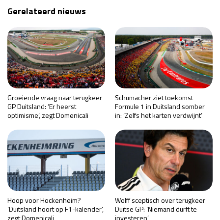
Gerelateerd nieuws
Groeiende vraag naar terugkeer
Schumacher ziet toekomst
GP Duitsland: ‘Er heerst
Formule 1 in Duitsland somber
optimisme’, zegt Domenicali
in: ‘Zelfs het karten verdwijnt’
Hoop voor Hockenheim?
Wolff sceptisch over terugkeer
‘Duitsland hoort op F1-kalender’,
Duitse GP: ‘Niemand durft te
zegt Domenicali
investeren’