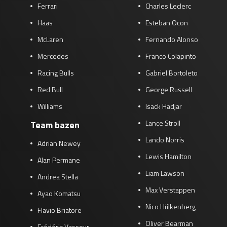
Ferrari
Charles Leclerc
Haas
Esteban Ocon
McLaren
Fernando Alonso
Mercedes
Franco Colapinto
Racing Bulls
Gabriel Bortoleto
Red Bull
George Russell
Williams
Isack Hadjar
Lance Stroll
Team bazen
Lando Norris
Adrian Newey
Lewis Hamilton
Alan Permane
Liam Lawson
Andrea Stella
Max Verstappen
Ayao Komatsu
Nico Hülkenberg
Flavio Briatore
Oliver Bearman
Frédéric Vasseur