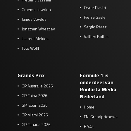
Oscar Piastri
Graeme Lowdon
Pierre Gasly
James Vowles
Sergio Pérez
Jonathan Wheatley
Valtteri Bottas
Laurent Mekies
Toto Wolff
Grands Prix
Formule 1 is
onderdeel van
GP Australië 2026
Roularta Media
GP China 2026
Nederland
GP Japan 2026
Home
GP Miami 2026
EN: Grandprixnews
GP Canada 2026
F.A.Q.