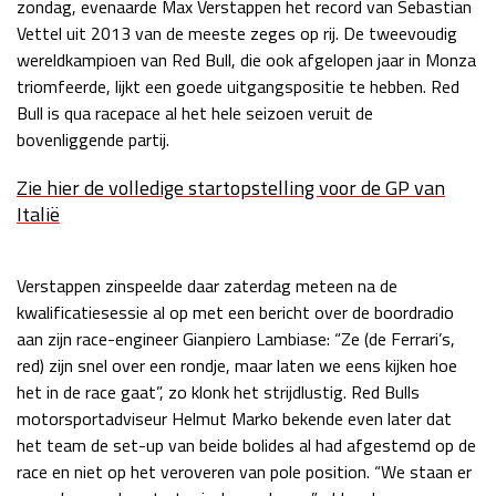
zondag, evenaarde Max Verstappen het record van Sebastian
Race
zo 21:00 - 23:00
Vettel uit 2013 van de meeste zeges op rij. De tweevoudig
GP ABU DHABI 2026
04 - 06 dec
wereldkampioen van Red Bull, die ook afgelopen jaar in Monza
Kwalificatie
za 05:00 - 06:00
triomfeerde, lijkt een goede uitgangspositie te hebben. Red
Race
zo 05:00 - 07:00
Bull is qua racepace al het hele seizoen veruit de
bovenliggende partij.
Kwalificatie
za 15:00 - 16:00
Zie hier de volledige startopstelling voor de GP van
Race
zo 14:00 - 16:00
Italië
GP QATAR 2026
27 - 29 nov
Verstappen zinspeelde daar zaterdag meteen na de
kwalificatiesessie al op met een bericht over de boordradio
aan zijn race-engineer Gianpiero Lambiase: “Ze (de Ferrari’s,
Kwalificatie
za 19:00 - 20:00
red) zijn snel over een rondje, maar laten we eens kijken hoe
Race
zo 17:00 - 19:00
het in de race gaat”, zo klonk het strijdlustig. Red Bulls
motorsportadviseur Helmut Marko bekende even later dat
het team de set-up van beide bolides al had afgestemd op de
race en niet op het veroveren van pole position. “We staan er