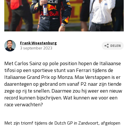
Race
za 13:00 - 15:00
GP VERENIGDE STATEN 2026
23 - 25 okt
Frank Woestenburg
DELEN
3 september 2023
GP SÃO PAULO 2026
06 - 08 nov
Kwalificatie
za 23:00 - 00:00
Met Carlos Sainz op pole position hopen de Italiaanse
Race
zo 21:00 - 23:00
tifosi op een sportieve stunt van Ferrari tijdens de
Italiaanse Grand Prix op Monza. Max Verstappen is er
Kwalificatie
za 19:00 - 20:00
daarentegen op gebrand om vanaf P2 naar zijn tiende
Race
zo 18:00 - 20:00
zege op rij te snellen. Daarmee zou hij weer een nieuw
record kunnen bijschrijven. Wat kunnen we voor een
GP MEXICO 2026
30 okt - 01 nov
race verwachten?
LAS VEGAS GRAND PRIX 2026
20 - 22 nov
Met zijn triomf tijdens de Dutch GP in Zandvoort, afgelopen
Kwalificatie
za 22:00 - 23:00