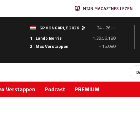
MIJN MAGAZINES LEZEN
GP HONGARIJE 2026
24 - 26 jul
1 . Lando Norris
1:39:56.180
2 . Max Verstappen
+ 15.080
D
x Verstappen
Podcast
PREMIUM