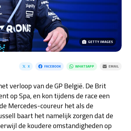
GETTY IMAGES
X
FACEBOOK
WHATSAPP
EMAIL
het verloop van de GP België. De Brit
t op Spa, en kon tijdens de race een
de Mercedes-coureur het als de
Russell baart het namelijk zorgen dat de
terwijl de koudere omstandigheden op